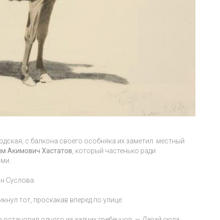
дская, с балкона своего особняка их заметил местный
им Акимович Хастатов
, который частенько ради
ами.
он Суслова.
икнул тот, проскакав вперед по улице.
 остановил одного из задних гребенцов. —
Давай сюда