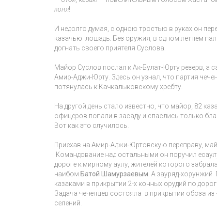
коня
!
И недолго думая, с одною тростью в руках он пе
казачью лошадь. Без оружия, в одном летнем пал
догнать своего приятеля Суслова.
Майор Суслов послал к Ак-Булат-Юрту резерв, а
Амир-Аджи-Юрту. Здесь он узнал, что партия чеч
потянулась к Качкалыковскому хребту.
На другой день стало известно, что майор, 82 каза
офицеров попали в засаду и спаслись только бла
Вот как это случилось.
Приехав на Амир-Аджи-Юртовскую переправу, май
Командование над остальными он поручил есаулу
дороге к мирному аулу, жителей которого забрал
наибом
Батой Шамурзаевым
. А зауряд-хорунжий
казаками в прикрытии 2-х конных орудий по дорог
Задача чеченцев состояла в прикрытии обоза из 
селений.