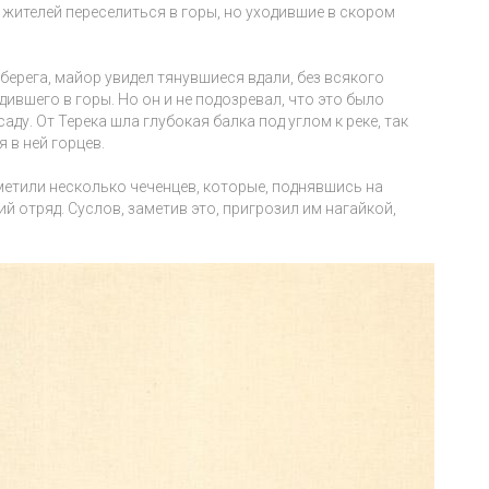
жителей переселиться в горы, но уходившие в скором
берега, майор увидел тянувшиеся вдали, без всякого
ившего в горы. Но он и не подозревал, что это было
аду. От Терека шла глубокая балка под углом к реке, так
 в ней горцев.
метили несколько чеченцев, которые, поднявшись на
 отряд. Суслов, заметив это, пригрозил им нагайкой,