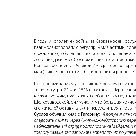
В годы многолетней войны на Кавказе военнослу
взаимодействовали с регулярными частями, сове
сожалению, в большинстве случаев описание этих
до наших дней. Но об одном из них стоит всё-так
Кавказский войны, Русской Императорской армии 
мая (6 июня по н.ст.) 2016 г. исполнится ровно 17
По воспоминаниям участников и современников,
ти часов утра 24 мая 1846 г. в станице Червленн
несколько минут все казаки собрались у гауптва
Шелкозаводской, они узнали, что большая конная
его жителей оставить аул и переселиться в горы
Суслов
объявил князю
Гагарину
:
«Я получил от на
следовать с ними через Амир-Аджи-Юртовскую переп
наблюдательный отряд подполковника Майделя, и пр
тревогу казаки, так извольте направлять их по ука