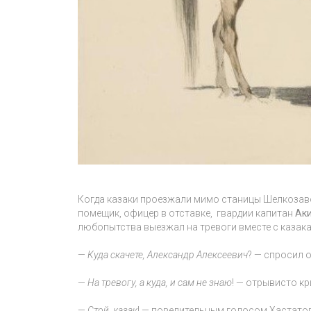
Когда казаки проезжали мимо станицы Шелкозаво
помещик, офицер в отставке, гвардии капитан
Ак
любопытства выезжал на тревоги вместе с казак
—
Куда скачете, Александр Алексеевич
? — спросил 
—
На тревогу, а куда, и сам не знаю
! — отрывисто кр
—
Стой, казак
! — повелительным голосом Хастатов