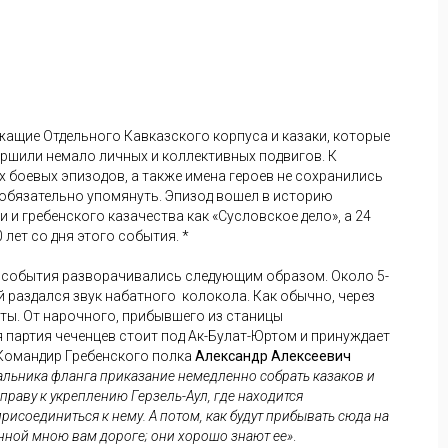
жащие Отдельного Кавказского корпуса и казаки, которые
ршили немало личных и коллективных подвигов. К
 боевых эпизодов, а также имена героев не сохранились
и обязательно упомянуть. Эпизод вошел в историю
и гребенского казачества как «Сусловское дело», а 24
0 лет со дня этого события. *
 события разворачивались следующим образом. Около 5-
ой раздался звук набатного колокола. Как обычно, через
хты. От нарочного, прибывшего из станицы
 партия чеченцев стоит под Ак-Булат-Юртом и принуждает
. Командир Гребенского полка
Александр Алексеевич
чальника фланга приказание немедленно собрать казаков и
раву к укреплению Герзель-Аул, где находится
исоединиться к нему. А потом, как будут прибывать сюда на
занной мною вам дороге; они хорошо знают ее»
.