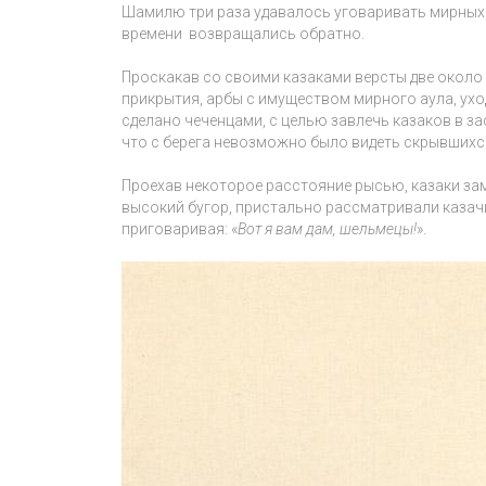
Шамилю три раза удавалось уговаривать мирных 
времени возвращались обратно.
Проскакав со своими казаками версты две около 
прикрытия, арбы с имуществом мирного аула, уход
сделано чеченцами, с целью завлечь казаков в зас
что с берега невозможно было видеть скрывшихся
Проехав некоторое расстояние рысью, казаки за
высокий бугор, пристально рассматривали казачий
приговаривая: «
Вот я вам дам, шельмецы!
».