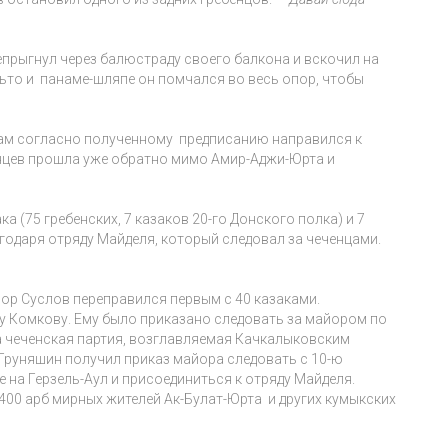
репрыгнул через балюстраду своего балкона и вскочил на
ьто и панаме-шляпе он помчался во весь опор, чтобы
 сам согласно полученному предписанию направился к
енцев прошла уже обратно мимо Амир-Аджи-Юрта и
ка (75 гребенских, 7 казаков 20-го Донского полка) и 7
годаря отряду Майделя, который следовал за чеченцами.
ор Суслов переправился первым с 40 казаками.
 Комкову. Ему было приказано следовать за майором по
а чеченская партия, возглавляемая Качкалыковским
 Груняшин получил приказ майора следовать с 10-ю
е на Герзель-Аул и присоединиться к отряду Майделя.
400 арб мирных жителей Ак-Булат-Юрта и других кумыкских