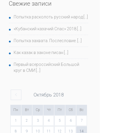
Свежие записи
Попытка расколоть русский народ
«Кубанский казачий Спас» 2018
Попытка захвата. Послесловие.
Как казак в законе писан
Первый всероссийский Большой
круг в СМИ
Октябрь
2018
Пн
Вт
Ср
Чт
Пт
Сб
Вс
1
2
3
4
5
6
7
8
9
10
11
12
13
14