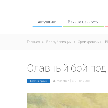
Актуально
Вечные ценности
Главная
>
Все публикации
>
Срок хранения – 
Славный бой под
|
rsaadmin
23.05.2016
Казачий архив