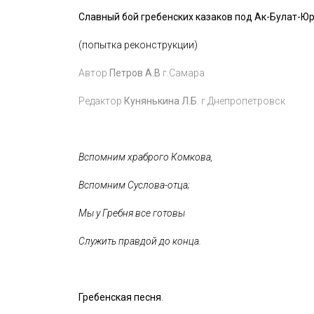
Славный бой гребенских казаков под Ак-Булат-Ю
(попытка реконструкции)
Автор
Петров А.В
г.Самара
Редактор
Кунянькина Л.Б
. г.Днепропетровск
Вспомним храброго Комкова,
Вспомним Суслова-отца;
Мы у Гребня все готовы
Служить правдой до конца.
Гребенская песня
.