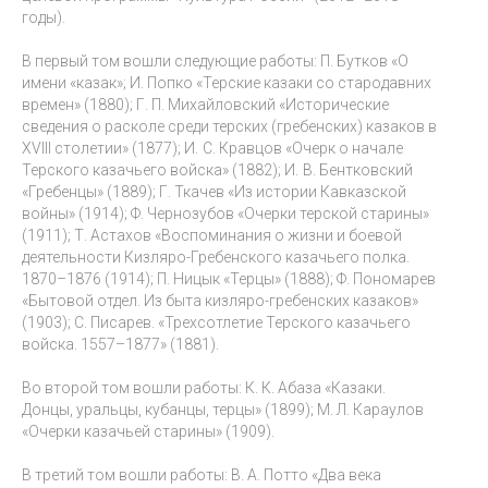
годы).
В первый том вошли следующие работы: П. Бутков «О
имени «казак»; И. Попко «Терские казаки со стародавних
времен» (1880); Г. П. Михайловский «Исторические
сведения о расколе среди терских (гребенских) казаков в
XVIII столетии» (1877); И. С. Кравцов «Очерк о начале
Терского казачьего войска» (1882); И. В. Бентковский
«Гребенцы» (1889); Г. Ткачев «Из истории Кавказской
войны» (1914); Ф. Чернозубов «Очерки терской старины»
(1911); Т. Астахов «Воспоминания о жизни и боевой
деятельности Кизляро-Гребенского казачьего полка.
1870–1876 (1914); П. Ницык «Терцы» (1888); Ф. Пономарев
«Бытовой отдел. Из быта кизляро-гребенских казаков»
(1903); С. Писарев. «Трехсотлетие Терского казачьего
войска. 1557–1877» (1881).
Во второй том вошли работы: К. К. Абаза «Казаки.
Донцы, уральцы, кубанцы, терцы» (1899); М. Л. Караулов
«Очерки казачьей старины» (1909).
В третий том вошли работы: В. А. Потто «Два века