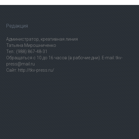
Редакция
Администратор, креативная линия
Татьяна Мирошниченко
Тел.: (988) 867-48-31
Обращаться с 10 до 16 часов (в рабочие дни). E-mail: tkv-
press@mail.ru
Сайт: http://tkv-press.ru/