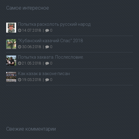
Самое интересное
Попытка расколоть русский народ
14.07.2018
|
0
"Кубанский казачий Спас" 2018
30.06.2018
|
0
Попытка захвата. Послесловие.
21.05.2018
|
0
Как казак в законе писан
19.03.2018
|
0
Свежие комментарии