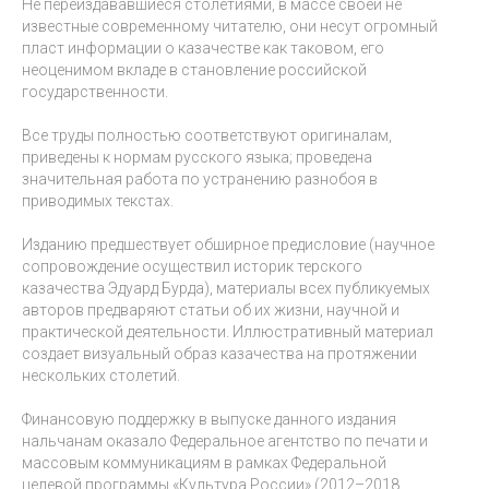
Не переиздававшиеся столетиями, в массе своей не
известные современному читателю, они несут огромный
пласт информации о казачестве как таковом, его
неоценимом вкладе в становление российской
государственности.
Все труды полностью соответствуют оригиналам,
приведены к нормам русского языка; проведена
значительная работа по устранению разнобоя в
приводимых текстах.
Изданию предшествует обширное предисловие (научное
сопровождение осуществил историк терского
казачества Эдуард Бурда), материалы всех публикуемых
авторов предваряют статьи об их жизни, научной и
практической деятельности. Иллюстративный материал
создает визуальный образ казачества на протяжении
нескольких столетий.
Финансовую поддержку в выпуске данного издания
нальчанам оказало Федеральное агентство по печати и
массовым коммуникациям в рамках Федеральной
целевой программы «Культура России» (2012–2018