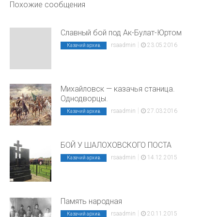
Похожие сообщения
Славный бой под Ак-Булат-Юртом
|
rsaadmin
23.05.2016
Казачий архив
Михайловск — казачья станица.
Однодворцы.
|
rsaadmin
27.03.2016
Казачий архив
БОЙ У ШАЛОХОВСКОГО ПОСТА
|
rsaadmin
14.12.2015
Казачий архив
Память народная
|
rsaadmin
20.11.2015
Казачий архив