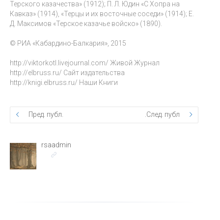
Терского казачества» (1912); П. Л. Юдин «С Хопра на
Кавказ» (1914), «Терцы и их восточные соседи» (1914); Е.
Д. Максимов «Терское казачье войско» (1890).
© РИА «Кабардино-Балкария», 2015
http://viktorkotl.livejournal.com/ Живой Журнал
http://elbruss.ru/ Сайт издательства
http://knigi.elbruss.ru/ Наши Книги
Пред. публ.
След. публ.
rsaadmin