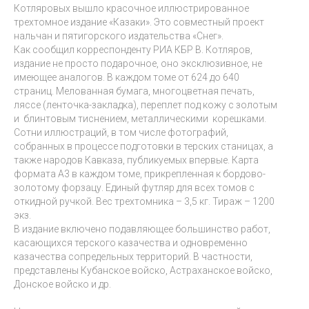
Котляровых вышло красочное иллюстрированное
трехтомное издание «Казаки». Это совместный проект
нальчан и пятигорского издательства «Снег».
Как сообщил корреспонденту РИА КБР В. Котляров,
издание не просто подарочное, оно эксклюзивное, не
имеющее аналогов. В каждом томе от 624 до 640
страниц. Мелованная бумага, многоцветная печать,
ляссе (ленточка-закладка), переплет под кожу с золотым
и блинтовым тиснением, металлическими корешками.
Сотни иллюстраций, в том числе фотографий,
собранных в процессе подготовки в терских станицах, а
также народов Кавказа, публикуемых впервые. Карта
формата А3 в каждом томе, прикрепленная к бордово-
золотому форзацу. Единый футляр для всех томов с
откидной ручкой. Вес трехтомника – 3,5 кг. Тираж – 1200
экз.
В издание включено подавляющее большинство работ,
касающихся терского казачества и одновременно
казачества сопредельных территорий. В частности,
представлены Кубанское войско, Астраханское войско,
Донское войско и др.