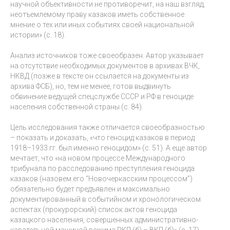
научной объективности не противоречит, на наш взгляд,
неотъемлемому праву казаков иметь собственное
мнение о тех или иных событиях своей национальной
истории» (с. 18).
Анализ источников тоже своеобразен. Автор указывает
на отсутствие необходимых документов в архивах ВЧК,
НКВД (позже в тексте он ссылается на документы из
архива ФСБ), но, тем не менее, готов выдвинуть
обвинение ведущей спецслужбе СССР и РФ в геноциде
населения собственной страны (с. 84).
Цель исследования также отличается своеобразностью
– показать и доказать, «что геноцид казаков в период
1918–1933 гг. был именно геноцидом» (с. 51). А еще автор
мечтает, что «на новом процессе Международного
трибунала по расследованию преступления геноцида
казаков (назовем его “Новочеркасским процессом”)
обязательно будет предъявлен и максимально
документированный в событийном и хронологическом
аспектах (прокурорский) список актов геноцида
казацкого населения, совершенных административно-
карательной машиной режима РКП (б) – ВКП (б)» (с. 17).