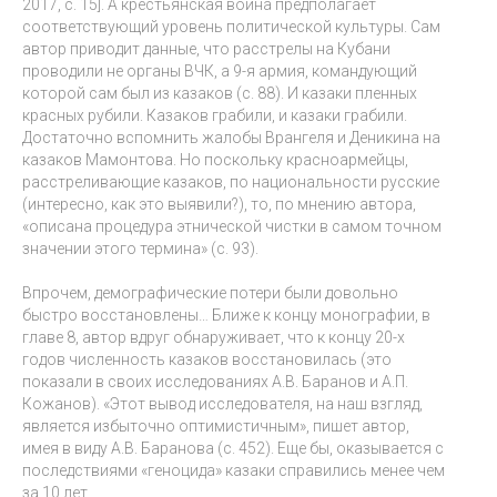
2017, с. 15]. А крестьянская война предполагает
соответствующий уровень политической культуры. Сам
автор приводит данные, что расстрелы на Кубани
проводили не органы ВЧК, а 9-я армия, командующий
которой сам был из казаков (с. 88). И казаки пленных
красных рубили. Казаков грабили, и казаки грабили.
Достаточно вспомнить жалобы Врангеля и Деникина на
казаков Мамонтова. Но поскольку красноармейцы,
расстреливающие казаков, по национальности русские
(интересно, как это выявили?), то, по мнению автора,
«описана процедура этнической чистки в самом точном
значении этого термина» (с. 93).
Впрочем, демографические потери были довольно
быстро восстановлены… Ближе к концу монографии, в
главе 8, автор вдруг обнаруживает, что к концу 20-х
годов численность казаков восстановилась (это
показали в своих исследованиях А.В. Баранов и А.П.
Кожанов). «Этот вывод исследователя, на наш взгляд,
является избыточно оптимистичным», пишет автор,
имея в виду А.В. Баранова (с. 452). Еще бы, оказывается с
последствиями «геноцида» казаки справились менее чем
за 10 лет.