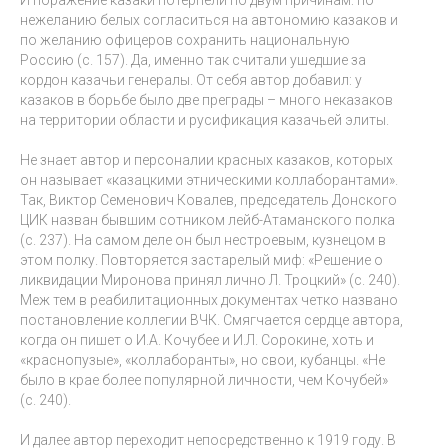
нежеланию белых согласиться на автономию казаков и
по желанию офицеров сохранить национальную
Россию (с. 157). Да, именно так считали ушедшие за
кордон казачьи генералы. От себя автор добавил: у
казаков в борьбе было две преграды – много неказаков
на территории области и русификация казачьей элиты.
Не знает автор и персоналии красных казаков, которых
он называет «казацкими этническими коллаборантами».
Так, Виктор Семенович Ковалев, председатель Донского
ЦИК назван бывшим сотником лейб-Атаманского полка
(с. 237). На самом деле он был нестроевым, кузнецом в
этом полку. Повторяется застарелый миф: «Решение о
ликвидации Миронова принял лично Л. Троцкий» (с. 240).
Меж тем в реабилитационных документах четко названо
постановление коллегии ВЧК. Смягчается сердце автора,
когда он пишет о И.А. Кочубее и И.Л. Сорокине, хоть и
«краснопузые», «коллаборанты», но свои, кубанцы. «Не
было в крае более популярной личности, чем Кочубей»
(с. 240).
И далее автор переходит непосредственно к 1919 году. В