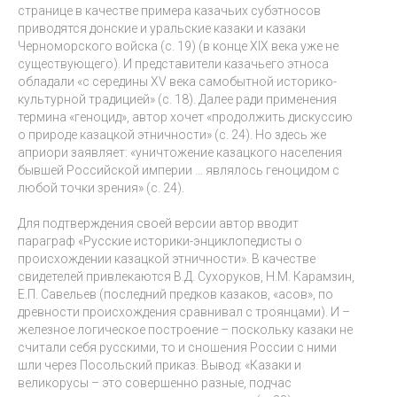
странице в качестве примера казачьих субэтносов
приводятся донские и уральские казаки и казаки
Черноморского войска (с. 19) (в конце ХIХ века уже не
существующего). И представители казачьего этноса
обладали «с середины ХV века самобытной историко-
культурной традицией» (с. 18). Далее ради применения
термина «геноцид», автор хочет «продолжить дискуссию
о природе казацкой этничности» (c. 24). Но здесь же
априори заявляет: «уничтожение казацкого населения
бывшей Российской империи … являлось геноцидом с
любой точки зрения» (c. 24).
Для подтверждения своей версии автор вводит
параграф «Русские историки-энциклопедисты о
происхождении казацкой этничности». В качестве
свидетелей привлекаются В.Д. Сухоруков, Н.М. Карамзин,
Е.П. Савельев (последний предков казаков, «асов», по
древности происхождения сравнивал с троянцами). И –
железное логическое построение – поскольку казаки не
считали себя русскими, то и сношения России с ними
шли через Посольский приказ. Вывод: «Казаки и
великорусы – это совершенно разные, подчас