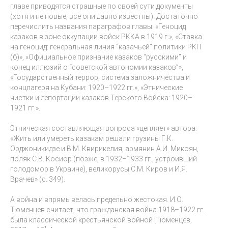
главе приводятся страшные по своей сути документы
(хотя и не новые, все они давно известны). Достаточно
перечислить названия параграфов главы: «Геноцид
казаков в зоне оккупации войск РККА в 1919 г.», «Ставка
на геноцид: генеральная линия “казачьей” политики РКП
(б)», «Официальное признание казаков “русскими” и
конец иллюзий о “советской автономии казаков”»,
«Государственный террор, система заложничества и
концлагеря на Кубани: 1920–1922 гг.», «Этнические
чистки и депортации казаков Терского Войска: 1920–
1921 гг.».
Этническая составляющая вопроса «цепляет» автора:
«Жить или умереть казакам решали грузины Г.К.
Орджоникидзе и В.М. Квирикелия, армянин А.И. Микоян,
поляк С.В. Косиор (позже, в 1932–1933 гг., устроивший
голодомор в Украине), великорусы С.М. Киров и И.Я.
Врачев» (с. 349).
А война и впрямь велась предельно жестокая. И.О.
Тюменцев считает, что гражданская война 1918–1922 гг.
была классической крестьянской войной [Тюменцев,