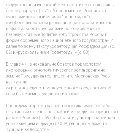
лидерство по изуверской жестокости по отношению к
своему народу». (с. 71). А современная Россия это
«многомиллионный массив “советоидов”»,
«необольшевистский ренессанс», «этнополитическая
инфантильность русскоязычного населения» и
безрезультатные попытки «обустройства России в
форме современного национального государства». И
далее по всему тексту «советоидная Росфедерация» (с.
82) и «русскоязычные “советоиды”» (с. 83).
В главе 4 «На наковальне Советов под молотом
иногородних: этнополитические противоречия на
землях Присуда» автор пишет, что Московская Русь
выступала
«в роли на редкость малоуспешного государства». И
если бы не немцы, украинцы и казаки…
Проводимая против казаков политика имеет «особо
негативный оттенок, по крайней мере, для исторического
реноме России» (с. 69). Эту политику автор сравнивает с
уничтожением индейцев в США, геноцидом армян в
Турции и Холокостом