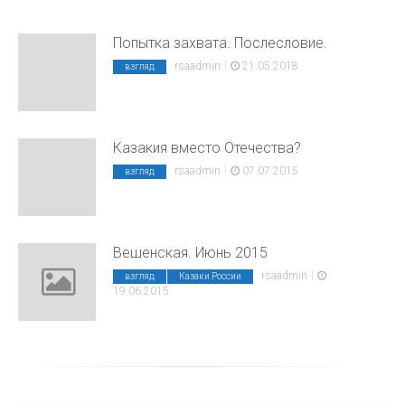
Попытка захвата. Послесловие.
|
rsaadmin
21.05.2018
взгляд
Казакия вместо Отечества?
|
rsaadmin
07.07.2015
взгляд
Вешенская. Июнь 2015
|
rsaadmin
взгляд
Казаки России
19.06.2015