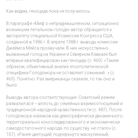
Как видим, геноцида пока не получилось.
В параграфе «Миф о непредумышленном, ситуационно
возникшем летальном голоде» автор обращается к
авторитету специальной Комиссии Конгресса США,
созданной в 1986 г. В апреле 1988 г. выводы комиссии
Джеймса Мейса прозвучали. В них «искусственно
вызванный голод на Украине и Северном Кавказе был
впервые квалифицирован как геноцид» (с. 460). «Таким
образом, объективный анализ этнополитической
специфики Голодомора не оставляет сомнений…» (с.
460). Понятно. Раз американцы сказали, то так оно и
было.
Выводы автора соответствующие. Советский режим
развалил всё – вплоть до семейных взаимоотношений и
традиционной народной нравственности (с. 487). После
голодомора «казаков как демографически динамичного,
территориально консолидированного и экономически
самодостаточного народа, по существу, не стало» (с.
107). «Ранее цветущий, подчеркнуто маскулинный,