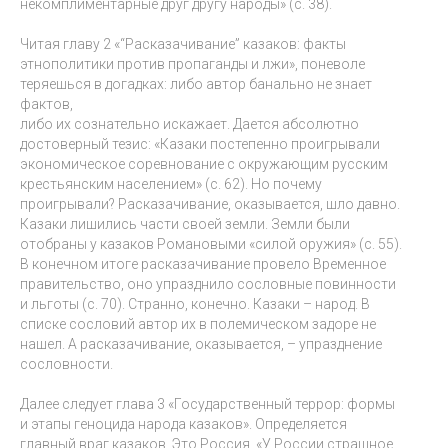
некомплиментарные друг другу народы» (с. 38).
Читая главу 2 «“Расказачивание” казаков: факты
этнополитики против пропаганды и лжи», поневоле
теряешься в догадках: либо автор банально не знает
фактов,
либо их сознательно искажает. Дается абсолютно
достоверный тезис: «Казаки постепенно проигрывали
экономическое соревнование с окружающим русским
крестьянским населением» (с. 62). Но почему
проигрывали? Расказачивание, оказывается, шло давно.
Казаки лишились части своей земли. Земли были
отобраны у казаков Романовыми «силой оружия» (с. 55).
В конечном итоге расказачивание провело Временное
правительство, оно упразднило сословные повинности
и льготы (с. 70). Странно, конечно. Казаки – народ. В
списке сословий автор их в полемическом задоре не
нашел. А расказачивание, оказывается, – упразднение
сословности.
Далее следует глава 3 «Государственный террор: формы
и этапы геноцида народа казаков». Определяется
главный враг казаков. Это Россия. «У России страшное