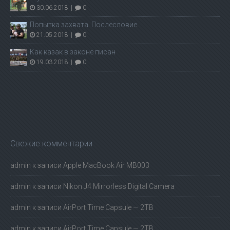
30.06.2018
|
0
Попытка захвата. Послесловие.
21.05.2018
|
0
Как казак в законе писан
19.03.2018
|
0
Свежие комментарии
admin
к записи
Apple MacBook Air MB003
admin
к записи
Nikon J4 Mirrorless Digital Camera
admin
к записи
AirPort Time Capsule — 2TB
admin
к записи
AirPort Time Capsule — 2TB