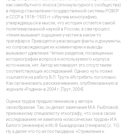
как самобытного этноса (этнокультурного сообщества)
в период становления государственной системы РСФСР
и СССР в 1918–1933 гг.» Изучив монографию,
утверждаешься в мысли, что история остается самой
политизированной наукой в России, а сам процесс
чтения вызывает ощущение участия в каком-то
трагифарсе. Приводятся ужасающие факты и документы,
но сопровождающие их комментарии и выводы
вызывают удивление. Четких разделов, посвященных
историографии вопроса и используемого корпуса
источников, нет. Автор мотивирует это отсутствием
соответствующих исследований. Однако чуть позже
ссылается на работу В.П. Трута «Истребить поголовно.
Как организовать расказачивание», опубликованную в
журнале «Родина» в 2004 г. [Трут, 2004].
Оценка трудов предшественников у автора
своеобразная. Так, он делает замечание М.А. Рыбловой,
признанному специалисту-этнографу, что она в своих
исследованиях не заметила «классических трудов» И.А.
Билого (инженера) и Ис.Ф. Быкадорова (генерала) (с. 15).
Ну а далее что-то из постмодерна: «Стремление к