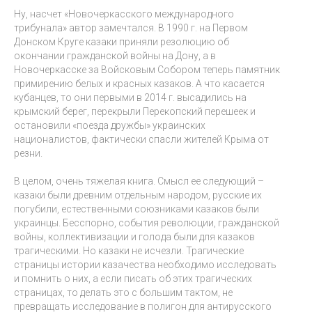
Ну, насчет «Новочеркасского международного
трибунала» автор замечтался. В 1990 г. на Первом
Донском Круге казаки приняли резолюцию об
окончании гражданской войны на Дону, а в
Новочеркасске за Войсковым Собором теперь памятник
примирению белых и красных казаков. А что касается
кубанцев, то они первыми в 2014 г. высадились на
крымский берег, перекрыли Перекопский перешеек и
остановили «поезда дружбы» украинских
националистов, фактически спасли жителей Крыма от
резни.
В целом, очень тяжелая книга. Смысл ее следующий –
казаки были древним отдельным народом, русские их
погубили, естественными союзниками казаков были
украинцы. Бесспорно, события революции, гражданской
войны, коллективизации и голода были для казаков
трагическими. Но казаки не исчезли. Трагические
страницы истории казачества необходимо исследовать
и помнить о них, а если писать об этих трагических
страницах, то делать это с большим тактом, не
превращать исследование в полигон для антирусского