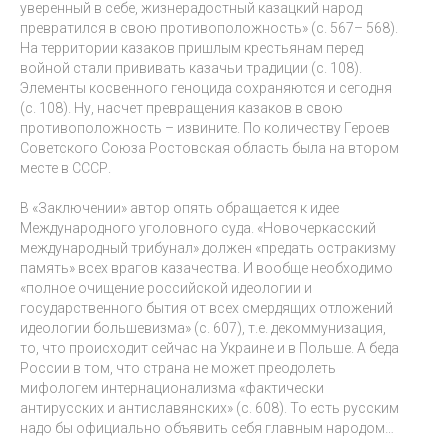
уверенный в себе, жизнерадостный казацкий народ
превратился в свою противоположность» (с. 567– 568).
На территории казаков пришлым крестьянам перед
войной стали прививать казачьи традиции (с. 108).
Элементы косвенного геноцида сохраняются и сегодня
(с. 108). Ну, насчет превращения казаков в свою
противоположность – извините. По количеству Героев
Советского Союза Ростовская область была на втором
месте в СССР.
В «Заключении» автор опять обращается к идее
Международного уголовного суда. «Новочеркасский
международный трибунал» должен «предать остракизму
память» всех врагов казачества. И вообще необходимо
«полное очищение российской идеологии и
государственного бытия от всех смердящих отложений
идеологии большевизма» (с. 607), т.е. декоммунизация,
то, что происходит сейчас на Украине и в Польше. А беда
России в том, что страна не может преодолеть
мифологем интернационализма «фактически
антирусских и антиславянских» (с. 608). То есть русским
надо бы официально объявить себя главным народом…