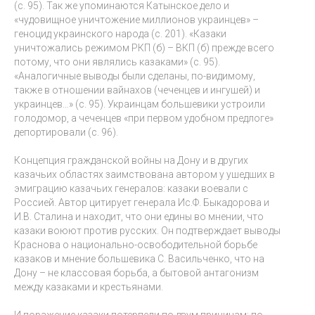
(с. 95). Так же упоминаются Катынское дело и
«чудовищное уничтожение миллионов украинцев» –
геноцид украинского народа (с. 201). «Казаки
уничтожались режимом РКП (б) – ВКП (б) прежде всего
потому, что они являлись казаками» (с. 95).
«Аналогичные выводы были сделаны, по-видимому,
также в отношении вайнахов (чеченцев и ингушей) и
украинцев…» (с. 95). Украинцам большевики устроили
голодомор, а чеченцев «при первом удобном предлоге»
депортировали (с. 96).
Концепция гражданской войны на Дону и в других
казачьих областях заимствована автором у ушедших в
эмиграцию казачьих генералов: казаки воевали с
Россией. Автор цитирует генерала Ис.Ф. Быкадорова и
И.В. Сталина и находит, что они едины во мнении, что
казаки воюют против русских. Он подтверждает выводы
Краснова о национально-освободительной борьбе
казаков и мнение большевика С. Васильченко, что на
Дону – не классовая борьба, а бытовой антагонизм
между казаками и крестьянами.
И поражение казаки потерпели по двум причинам: по