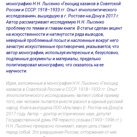
монографию Н.Н. Лысенко «Геноцид казаков в Советской
России и СССР: 1918–1933 гг. Опыт этнополитического
исследования», вышедшую в г. Ростове-на-Дону в 2017 г.
Автор рассматривает исследуемую Н.Н. Лысенко
проблему по темам и главам книги. В статье сделан акцент
на искусственности и натянутости ряда выводов,
неверный проблемный посыл и наслоенные вокруг него
зачастую искусственные противоречия, указывается, что
автор монографии, используя интересные и, безусловно,
подлинные документы и материалы, предельно
политизировал монографию, что сказалось на ее
научности.
Идеи, изложенные в монография Н.Н. Лысенко «Геноцид
казаков в Советской России и СССР: 1918–1933 гг. Опыт
этнополитического исследования», являют собой пример
того, как человек пытается внести раскол в единый русский
народ. Книга выпущена ООО «Альтаир» (г. Ростов-на-Дону) в
2017 году. Автор – доктор исторических наук, депутат
Государственной думы РФ первого созыва (1993–1996 гг.).
Н.Н. Лысенко прекрасно понимает, какую цель ставит
перед собой. Это разрушение России, отторжение от нее