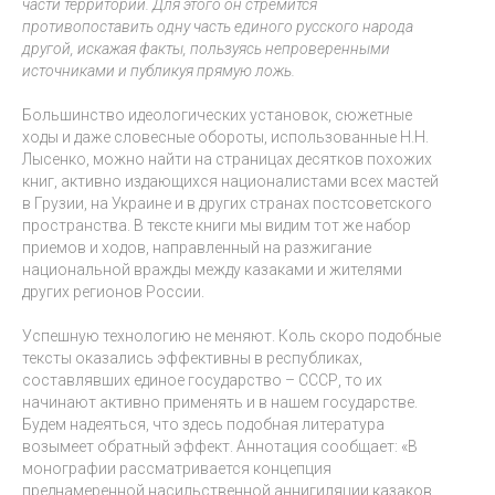
части территории. Для этого он стремится
противопоставить одну часть единого русского народа
другой, искажая факты, пользуясь непроверенными
источниками и публикуя прямую ложь.
Большинство идеологических установок, сюжетные
ходы и даже словесные обороты, использованные Н.Н.
Лысенко, можно найти на страницах десятков похожих
книг, активно издающихся националистами всех мастей
в Грузии, на Украине и в других странах постсоветского
пространства. В тексте книги мы видим тот же набор
приемов и ходов, направленный на разжигание
национальной вражды между казаками и жителями
других регионов России.
Успешную технологию не меняют. Коль скоро подобные
тексты оказались эффективны в республиках,
составлявших единое государство – СССР, то их
начинают активно применять и в нашем государстве.
Будем надеяться, что здесь подобная литература
возымеет обратный эффект. Аннотация сообщает: «В
монографии рассматривается концепция
преднамеренной насильственной аннигиляции казаков