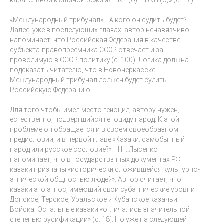
«Международный трибунал»… А кого он судить будет?
Далее, уже в последующих главах, автор ненавязчиво
напоминает, что Российская Федерация в качестве
субъекта-правопреемника СССР отвечает и за
проводимую в СССР политику (с. 100). Логика должна
подсказать читателю, что в Новочеркасске
Международный трибунал должен будет судить
Российскую Федерацию.
Для того чтобы имел место геноцид, автору нужен,
естественно, подвергшийся геноциду народ. К этой
проблеме он обращается и в своем своеобразном
предисловии, и в первой главе «Казаки: самобытный
народ или русское сословие?». Н.Н. Лысенко
напоминает, что в государственных документах РФ
казаки признаны «исторически сложившейся культурно-
этнической общностью людей». Автор считает, что
казаки это этнос, имеющий свои субэтнические уровни –
Донское, Терское, Уральское и Кубанское казачьи
Войска. Остальные казаки «отличались значительной
степенью русификации» (с. 18). Но уже на следующей