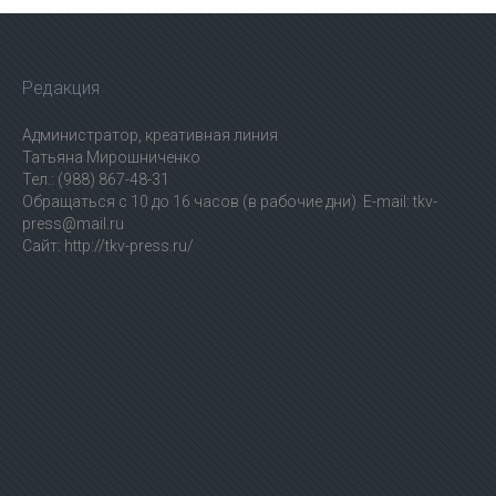
Редакция
Администратор, креативная линия
Татьяна Мирошниченко
Тел.: (988) 867-48-31
Обращаться с 10 до 16 часов (в рабочие дни). E-mail: tkv-
press@mail.ru
Сайт: http://tkv-press.ru/