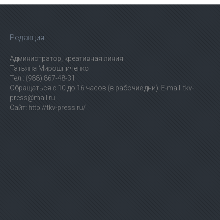
Редакция
Администратор, креативная линия
Татьяна Мирошниченко
Тел.: (988) 867-48-31
Обращаться с 10 до 16 часов (в рабочие дни). E-mail: tkv-
press@mail.ru
Сайт: http://tkv-press.ru/