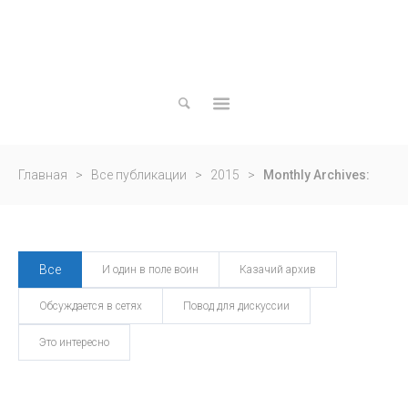
Актуально
Вечные
ценности
Вне
времени
Вне
Главная
>
Все публикации
>
2015
>
Monthly Archives:
политики
Есть
Май 2015
мнение
Все
Грани
И один в поле воин
Казачий архив
будущего
Обсуждается в сетях
Повод для дискуссии
В
режиме
Это интересно
онлайн