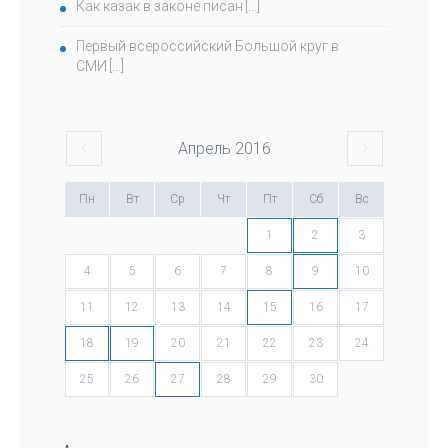
Как казак в законе писан
Первый всероссийский Большой круг в
СМИ
Апрель
2016
Пн
Вт
Ср
Чт
Пт
Сб
Вс
1
2
3
4
5
6
7
8
9
10
11
12
13
14
15
16
17
18
19
20
21
22
23
24
25
26
27
28
29
30