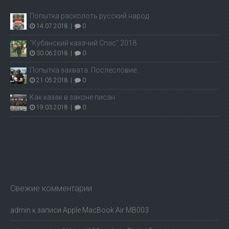
Попытка расколоть русский народ
14.07.2018
|
0
"Кубанский казачий Спас" 2018
30.06.2018
|
0
Попытка захвата. Послесловие.
21.05.2018
|
0
Как казак в законе писан
19.03.2018
|
0
Свежие комментарии
admin
к записи
Apple MacBook Air MB003