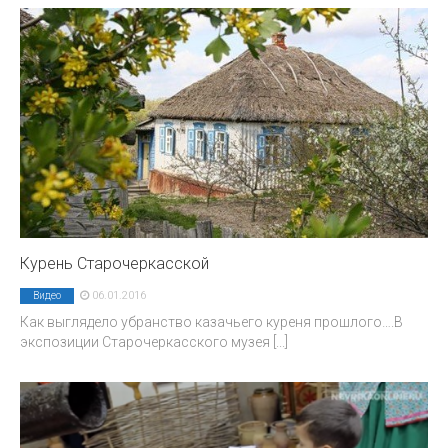
Курень Старочеркасской
06.01.2016
Видео
Как выглядело убранство казачьего куреня прошлого….В
экспозиции Старочеркасского музея
[...]