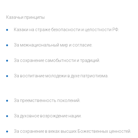
Казачьи принципы
Казаки на страже безопасности и целостности РФ.
За межнациональный мир и согласие.
За сохранение самобытности и традиций.
За воспитание молодежи в духе патриотизма.
За преемственность поколений.
За духовное возрождение нации.
За сохранение в веках высших Божественных ценностей.