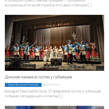
В большой Православный праздник – Прощенное
воскресенье (по всей стране в этот день отмечали
[...]
Донские казаки в гостях у губкинцев
26.02.2016
Казак без песни? Никогда!
Беседует Николай Волков. 21 февраля в гостях у губкинцев
побывал легендарный коллектив
[...]