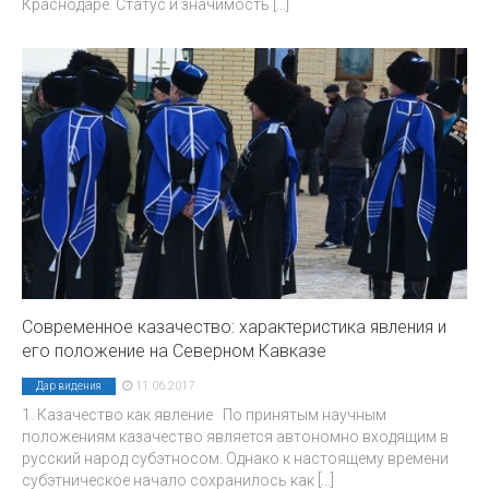
Краснодаре. Статус и значимость
[...]
Современное казачество: характеристика явления и
его положение на Северном Кавказе
11.06.2017
Дар видения
1. Казачество как явление По принятым научным
положениям казачество является автономно входящим в
русский народ субэтносом. Однако к настоящему времени
субэтническое начало сохранилось как
[...]