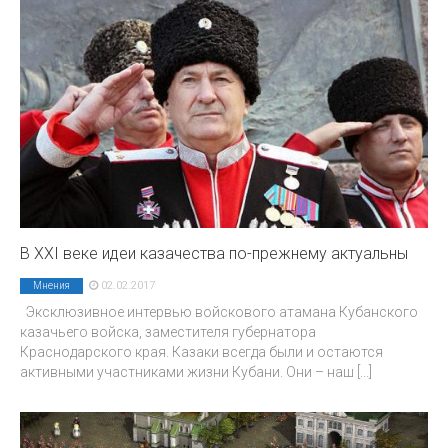
В ХХI веке идеи казачества по-прежнему актуальны
02.02.2017
Мнения
Эксклюзивное интервью войскового атамана Кубанского
казачьего войска, заместителя губернатора
Краснодарского края. Казаки всегда были и остаются
активными участниками жизни Кубани. Они – наш
[...]