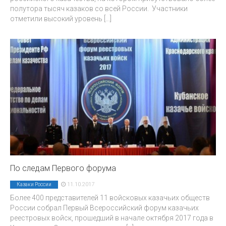
полутора тысяч казаков со всей России. Участники
отметили высокий уровень
[...]
По следам Первого форума
11.10.2017
Казаки России
Более 400 представителей 11 войсковых казачьих обществ
России собрал Первый Всероссийский форум казачьих
реестровых войск, прошедший в начале октября 2017 года в