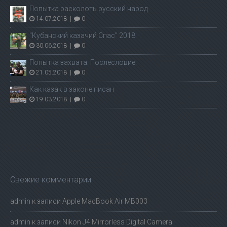
Попытка расколоть русский народ
14.07.2018
|
0
"Кубанский казачий Спас" 2018
30.06.2018
|
0
Попытка захвата. Послесловие.
21.05.2018
|
0
Как казак в законе писан
19.03.2018
|
0
Свежие комментарии
admin
к записи
Apple MacBook Air MB003
admin
к записи
Nikon J4 Mirrorless Digital Camera