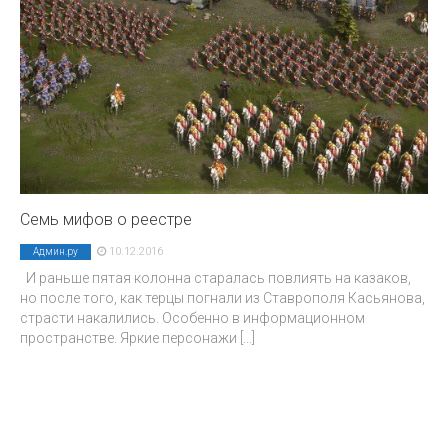
Семь мифов о реестре
10.12.2016
Админ.ру
И раньше пятая колонна старалась повлиять на казаков,
но после того, как терцы погнали из Ставрополя Касьянова,
страсти накалились. Особенно в информационном
пространстве. Яркие персонажи
[...]