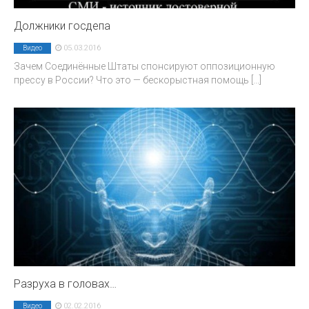
Должники госдепа
05.03.2016
Видео
Зачем Соединённые Штаты спонсируют оппозиционную
прессу в России? Что это — бескорыстная помощь
[...]
Разруха в головах…
02.02.2016
Видео