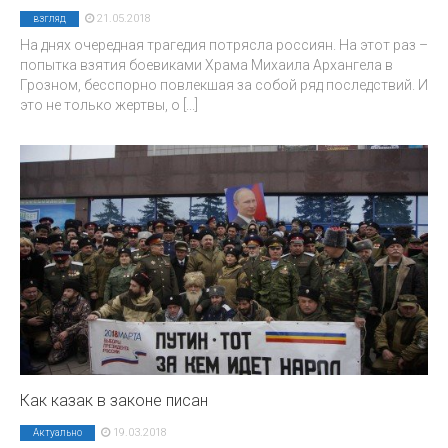
21.05.2018
взгляд
На днях очередная трагедия потрясла россиян. На этот раз –
попытка взятия боевиками Храма Михаила Архангела в
Грозном, бесспорно повлекшая за собой ряд последствий. И
это не только жертвы, о
[...]
Как казак в законе писан
19.03.2018
Актуально