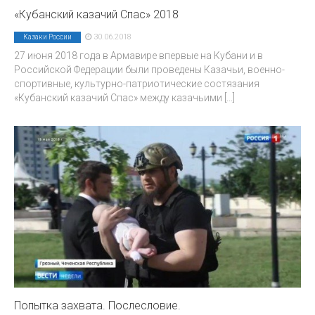
«Кубанский казачий Спас» 2018
30.06.2018
Казаки России
27 июня 2018 года в Армавире впервые на Кубани и в
Российской Федерации были проведены Казачьи, военно-
спортивные, культурно-патриотические состязания
«Кубанский казачий Спас» между казачьими
[...]
Попытка захвата. Послесловие.