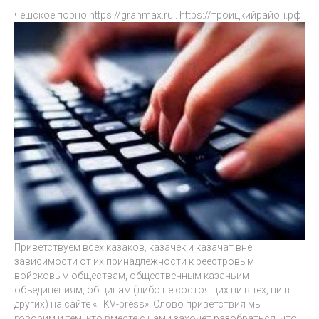
чешское порно
https://granmax.ru
.
https://троицкийрайон.рф
Приветствуем всех казаков, казачек и казачат вне
зависимости от их принадлежности к реестровым
войсковым обществам, общественным казачьим
объединениям, общинам (либо не состоящих ни в тех, ни в
других) на сайте «TKV-press». Слово приветствия мы
говорим и тем, кто вместе с нами захочет разобраться, что