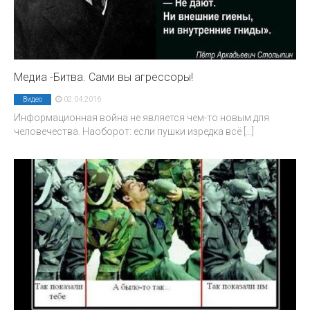
Медиа -Битва. Сами вы агрессоры!
02.04.2016
Видео
Информационная война не является чем-то новым для
человечества. Наоборот: если пушки изредка всё
[...]