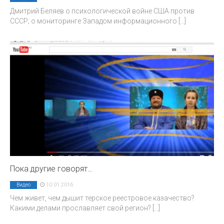
Дмитрий Беляев о психологической войне США против
СССР; о мониторинге Западом информационного
[...]
Пока другие говорят…
10.01.2016
Видео
Чем живет, чем дышит терское реестровое казачество?
Какими делами прославляет свой регион?
[...]