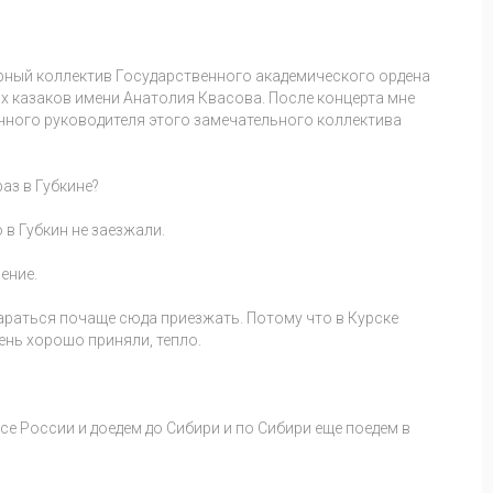
арный коллектив Государственного академического ордена
х казаков имени Анатолия Квасова. После концерта мне
нного руководителя этого замечательного коллектива
аз в Губкине?
о в Губкин не заезжали.
ение.
араться почаще сюда приезжать. Потому что в Курске
ень хорошо приняли, тепло.
се России и доедем до Сибири и по Сибири еще поедем в