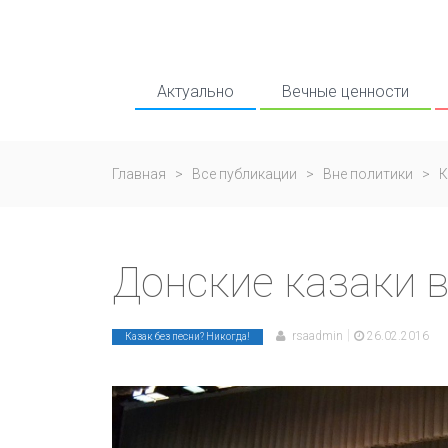
Актуально
Вечные ценности
Главная
>
Все публикации
>
Вне политики
>
К
Донские казаки в
|
rsaadmin
26.02.2016
Казак без песни? Никогда!