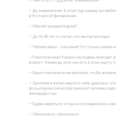
— Чем-то этот год для Вас знаменателен?
— Да, знаменателен. В этом году нашему ансамблю
в Ростовской филармонии.
— Юбилей празднуете дома?
— Да. Но 80 лет, я считаю, это мы еще молодые.
— Публика ваша – она какая? Это только казаки 
— Разноплановая. Казаки и молодежь приходит, вы
возраст. Казаки да, если они есть в этом округе, 
— Ваше пожелание всем зрителям, что Вы желаете
— Зрителям я желаю мирного неба, здоровья, что
фольклорная она всегда приносит человеку радос
жизнерадостны.
— Будем надеяться, что вы не последний раз к нам
— Обязательно, обязательно.