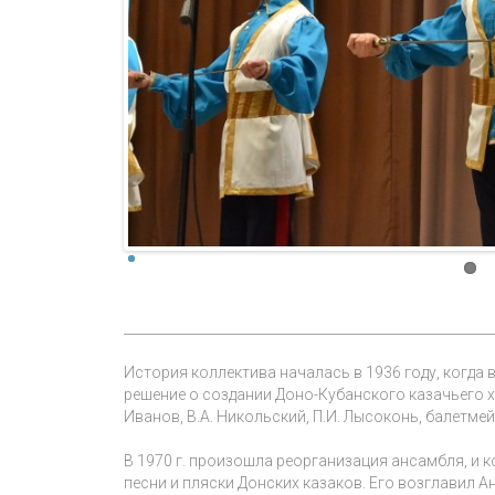
________________________________________________________
История коллектива началась в 1936 году, когд
решение о создании Доно-Кубанского казачьего х
Иванов, В.А. Никольский, П.И. Лысоконь, балетмей
В 1970 г. произошла реорганизация ансамбля, и 
песни и пляски Донских казаков. Его возглавил 