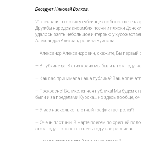
Беседует Николай Волков.
21 февраля в гостях у губкинцев побывал легенд
Дружбы народов ансамбля песни и пляски Донски
удалось взять небольшое интервью у художестве
Александра Александровича Буйвола.
— Александр Александрович, скажите, Вы первый р
— В Губкине да. В этих краях мы были в том году, н
— Как вас принимала наша публика? Ваше впечатл
— Прекрасно! Великолепная публика! Мы будем ст
были и за пределами Курска… но здесь вообще, оч
— У вас насколько плотный график гастролей?
— Очень плотный. В марте поедем по средней поло
этом году. Полностью весь год у нас расписан.