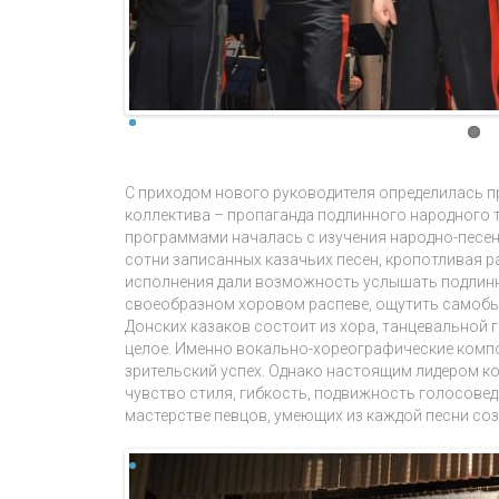
С приходом нового руководителя определилась 
коллектива – пропаганда подлинного народного 
программами началась с изучения народно-песен
сотни записанных казачьих песен, кропотливая 
исполнения дали возможность услышать подлинн
своеобразном хоровом распеве, ощутить самобы
Донских казаков состоит из хора, танцевальной 
целое. Именно вокально-хореографические компо
зрительский успех. Однако настоящим лидером кол
чувство стиля, гибкость, подвижность голосове
мастерстве певцов, умеющих из каждой песни соз