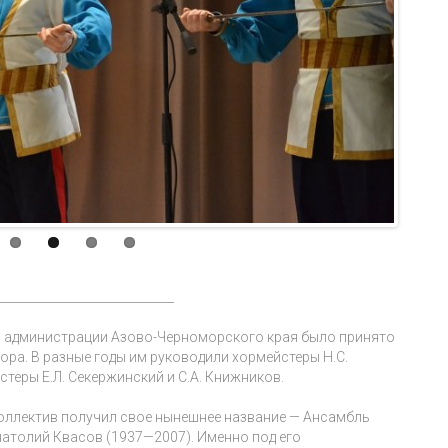
_____________________________
а в администрации Азово-Черноморского края было принято
ора. В разные годы им руководили хормейстеры Н.С.
стеры Е.Л. Секержинский и С.А. Книжников.
коллектив получил свое нынешнее название — Ансамбль
Анатолий Квасов (1937—2007). Именно под его