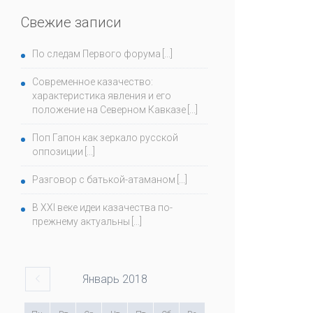
Свежие записи
По следам Первого форума
Современное казачество:
характеристика явления и его
положение на Северном Кавказе
Поп Гапон как зеркало русской
оппозиции
Разговор с батькой-атаманом
В ХХI веке идеи казачества по-
прежнему актуальны
Январь
2018