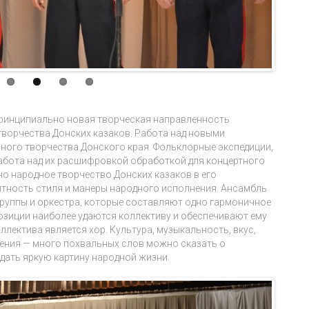
принципиально новая творческая направленность
творчества Донских казаков. Работа над новыми
ного творчества Донского края. Фольклорные экспедиции,
работа над их расшифровкой обработкой для концертного
о народное творчество Донских казаков в его
тность стиля и манеры народного исполнения. Ансамбль
группы и оркестра, которые составляют одно гармоничное
зиции наиболее удаются коллективу и обеспечивают ему
лектива является хор. Культура, музыкальность, вкус,
дения — много похвальных слов можно сказать о
дать яркую картину народной жизни.