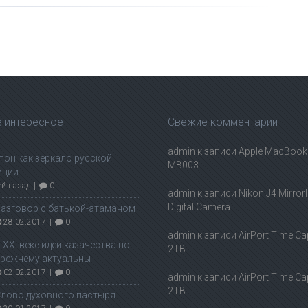
 интересное
Свежие комментарии
admin
к записи
Apple MacBook 
пон как зеркало русской
MB003
иции
ей назад
|
0
admin
к записи
Nikon J4 Mirror
Digital Camera
азговор с батькой-атаманом
28.02.2017
|
0
admin
к записи
AirPort Time Ca
 ХХI веке идеи казачества по-
2TB
режнему актуальны
02.02.2017
|
0
admin
к записи
AirPort Time Ca
2TB
лово духовного пастыря