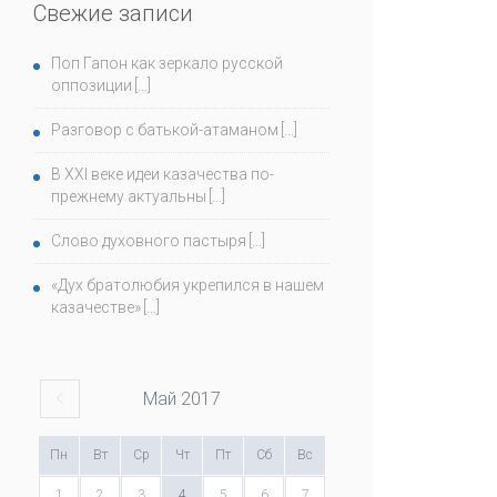
Свежие записи
Поп Гапон как зеркало русской
оппозиции
Разговор с батькой-атаманом
В ХХI веке идеи казачества по-
прежнему актуальны
Слово духовного пастыря
«Дух братолюбия укрепился в нашем
казачестве»
Май
2017
Пн
Вт
Ср
Чт
Пт
Сб
Вс
1
2
3
4
5
6
7