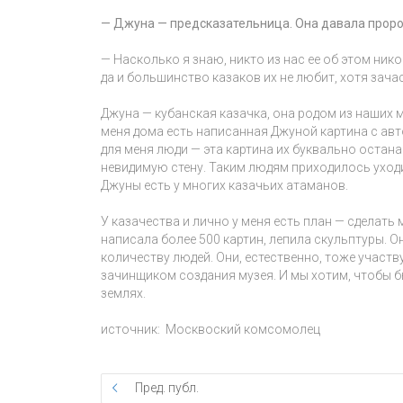
— Джуна — предсказательница. Она давала прор
— Насколько я знаю, никто из нас ее об этом нико
да и большинство казаков их не любит, хотя зач
Джуна — кубанская казачка, она родом из наших м
меня дома есть написанная Джуной картина с авт
для меня люди — эта картина их буквально остана
невидимую стену. Таким людям приходилось уходи
Джуны есть у многих казачьих атаманов.
У казачества и лично у меня есть план — сделать 
написала более 500 картин, лепила скульптуры. О
количеству людей. Они, естественно, тоже участв
зачинщиком создания музея. И мы хотим, чтобы бы
землях.
источник: Москвоский комсомолец
Пред. публ.