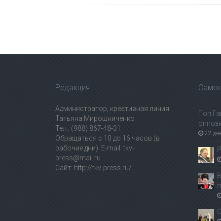
Редакция
Самое
Администратор, креативная линия
Поп Га
Татьяна Мирошниченко
оппоз
Тел.: (988) 867-48-31
22 дн
Обращаться с 10 до 16 часов (в
рабочие дни). E-mail: tkv-
Р
press@mail.ru
Сайт: http://tkv-press.ru/
В
п
С