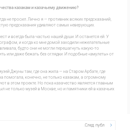
очества казакам и казачьему движению?
гда не просил. Лично я — противник всяких предсказаний,
астую предсказания удивляют самых неверующих.
ест и всегда была частью нашей души. И останется ей. У
ографом, и когда ко мне домой заходили нежелательные
вливала, будто они не могли перешагнуть какую-то
ть или даже бежать без оглядки. И подобные «амулеты» от
музей Джуны там, где она жила — на Старом Арбате, где
на помогала, конечно, не только казакам, а огромному
уют в этом проекте. Но пока казачество является главным
л не только музей в Москве, но и памятники ей в казачьих
След. публ.