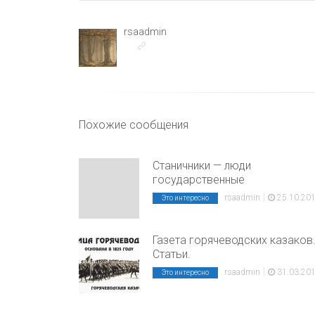
rsaadmin
Похожие сообщения
Станичники — люди
государственные
|
rsaadmin
25.10.20
Это интересно
Газета горячеводских казаков
Статьи.
|
rsaadmin
31.03.20
Это интересно