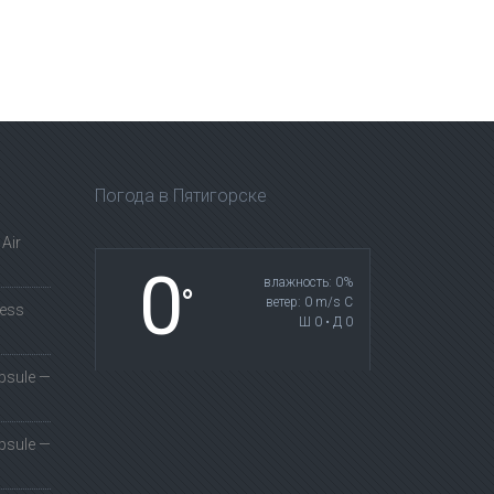
Погода в Пятигорске
Air
0
влажность: 0%
°
ветер: 0 m/s С
less
Ш 0 • Д 0
psule —
psule —