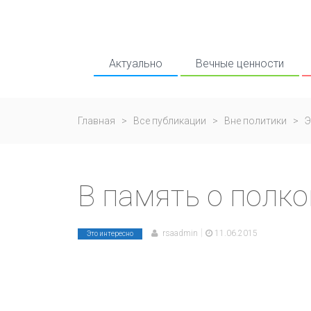
Актуально
Вечные ценности
Главная
>
Все публикации
>
Вне политики
>
Э
В память о полк
|
rsaadmin
11.06.2015
Это интересно