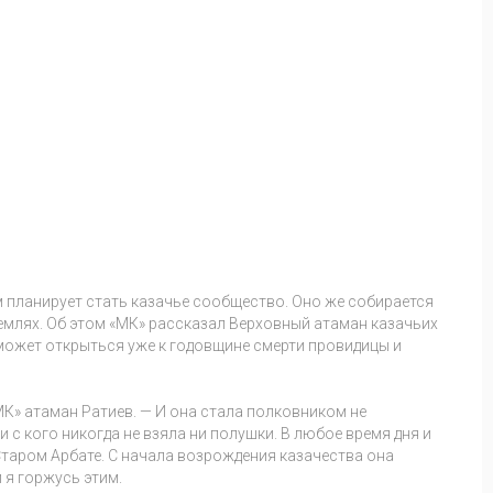
 планирует стать казачье сообщество. Оно же собирается
землях. Об этом «МК» рассказал Верховный атаман казачьих
может открыться уже к годовщине смерти провидицы и
МК» атаман Ратиев. — И она стала полковником не
 с кого никогда не взяла ни полушки. В любое время дня и
Старом Арбате. С начала возрождения казачества она
и я горжусь этим.