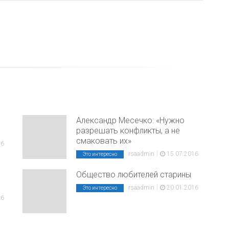
Александр Месечко: «Нужно
разрешать конфликты, а не
смаковать их»
16
|
rsaadmin
15.07.2016
Это интересно
.
Общество любителей старины
|
rsaadmin
20.01.2016
Это интересно
16