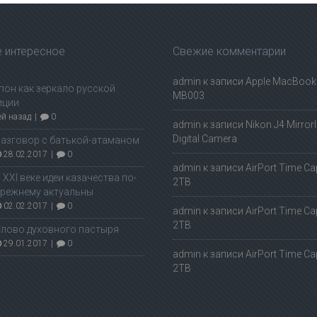
 интересное
Свежие комментарии
admin
к записи
Apple MacBook 
пон как зеркало русской
MB003
иции
ей назад
|
0
admin
к записи
Nikon J4 Mirror
Digital Camera
азговор с батькой-атаманом
28.02.2017
|
0
admin
к записи
AirPort Time Ca
 ХХI веке идеи казачества по-
2TB
режнему актуальны
02.02.2017
|
0
admin
к записи
AirPort Time Ca
2TB
лово духовного пастыря
29.01.2017
|
0
admin
к записи
AirPort Time Ca
2TB