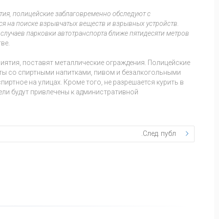
тия, полицейские заблаговременно обследуют с
я на поиске взрывчатых веществ и взрывных устройств.
случаев парковки автотранспорта ближе пятидесяти метров
ве.
риятия, поставят металлические ограждения. Полицейские
ты со спиртными напитками, пивом и безалкогольными
пиртное на улицах. Кроме того, не разрешается курить в
ели будут привлечены к административной
След. публ.