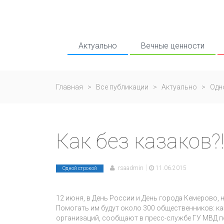
Актуально
Вечные ценности
Главная
>
Все публикации
>
Актуально
>
Одн
Как без казаков?
|
rsaadmin
11.06.2015
Одной строкой
12 июня, в День России и День города Кемерово, 
Помогать им будут около 300 общественников: к
организаций, сообщают в пресс-службе ГУ МВД п