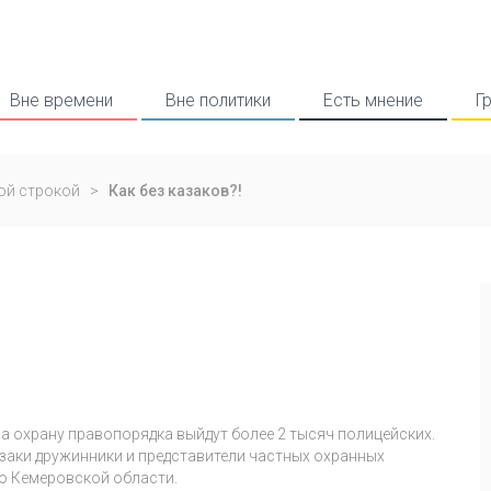
Вне времени
Вне политики
Есть мнение
Г
ой строкой
>
Как без казаков?!
!
на охрану правопорядка выйдут более 2 тысяч полицейских.
азаки дружинники и представители частных охранных
о Кемеровской области.