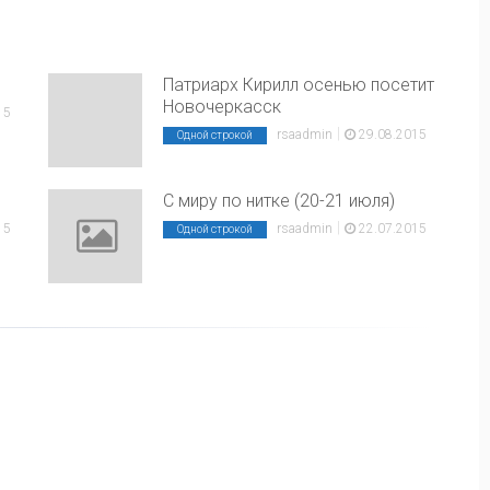
Патриарх Кирилл осенью посетит
Новочеркасск
15
|
rsaadmin
29.08.2015
Одной строкой
С миру по нитке (20-21 июля)
|
15
rsaadmin
22.07.2015
Одной строкой