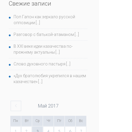
Свежие записи
Поп Гапон как зеркало русской
оппозиции
Разговор с батькой-атаманом
В ХХI веке идеи казачества по-
прежнему актуальны
Слово духовного пастыря
«Дух братолюбия укрепился в нашем
казачестве»
Май
2017
Пн
Вт
Ср
Чт
Пт
Сб
Вс
1
2
3
4
5
6
7