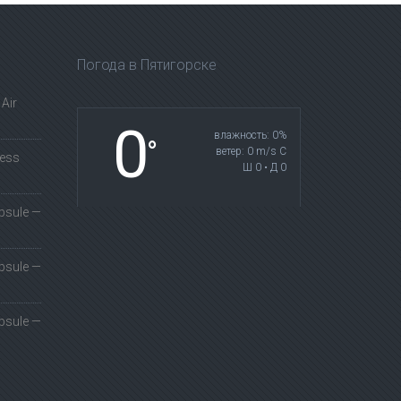
Погода в Пятигорске
Air
0
влажность: 0%
°
ветер: 0 m/s С
less
Ш 0 • Д 0
psule —
psule —
psule —