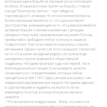
использующие в борьбе за лакомый кусок оппозицию
вслепую. Вторые все силы тратят на борьбу с главой
города Пятигорска, третьи — таят обиду на
горячеводского атамана. Но это все мелкие вопросы.
Более серьезным является то, что шум в интернет-
пространстве, указывающий на то, что разворачивается
активная борьба с неоязычниками как с детищем
западных спецслужб, направленным на развал России,
чрезвычайно «взбодрил» пятую колонну и нациков
Ставрополья. Они-то все вместе и ринулись спасать
изгнанника. Однако ничего из этого не вышло. Несмотря
на то что в залах заседаний рядом с истцом всегда
находилась группа правовой и общественной
поддержки, Чегодаев проиграл суды как первой, так и
апелляционной инстанций. Если не верите, можете
ознакомиться с определениями, которые сейчас
находятся в штабе ГСКО. Здесь же вам расскажут, как
найденный родноверами для защиты Чегодаева адвокат,
в суде пытавшийся надавить на жалость из-за
инвалидности истца, в конце концов на нем же и
нажился…
…Что же касается псевдоучения… Жаль, что никто из
казаков на круге не поднял тему отступничества так, как