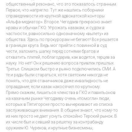
общественный резонанс, что это показалось странным.
Первое, что напрягло. Тут же нашлись поборники
справедливости из крупной адвокатской конторы
«Альфа-медиатор». Второе. Чегодаев прекрасно знает
нравы и обычаи ГКО. Угрожать казакам, и судом в
частности, равносильно однозначному «вылету» из
общества. Здесь по прокурорам не бегают! Все решается
в границах круга. Ведь мог прийти с повинной в суд
чести, заломить шапку перед сотнями братов и
отхватить плетей, поблагодарив, как водится, терцев за
науку. Но нет! Он к решению вопроса привлек пришлых.
Третье. Слишком быстро и рьяно подключились СМИ. А
те и рады были стараться, хотя светским никогда не
понять, что для станичников даже инвалидность не
оправдание, если казак накосячил по-крупному.
Прямо скажем, лишиться членства в ГКО и павильонов
на казачьем рынке Чегодаеву очень «помогли» люди,
которых в Пятигорске просто вычеркивают из списка
заслуживающих внимания. В общине знают, что кому-то
из них просто не дает уснуть спокойно Терский рынок. В
их числе был и севший за решетку за контрабанду
оружием Ю. Чуреков, и крупные бизнесмены,