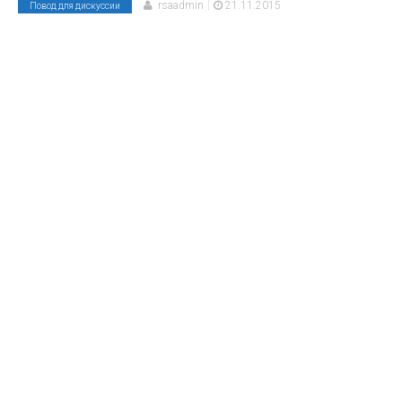
|
rsaadmin
21.11.2015
Повод для дискуссии