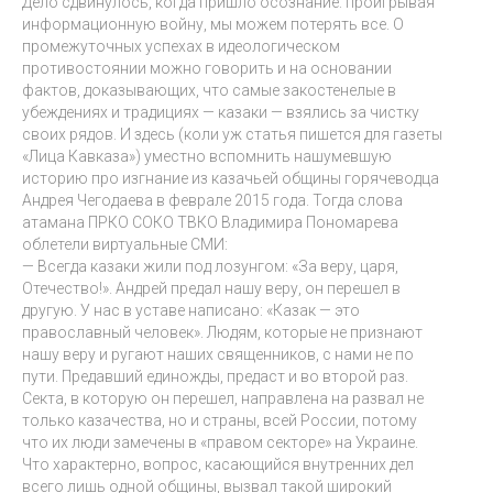
Дело сдвинулось, когда пришло осознание: проигрывая
информационную войну, мы можем потерять все. О
промежуточных успехах в идеологическом
противостоянии можно говорить и на основании
фактов, доказывающих, что самые закостенелые в
убеждениях и традициях — казаки — взялись за чистку
своих рядов. И здесь (коли уж статья пишется для газеты
«Лица Кавказа») уместно вспомнить нашумевшую
историю про изгнание из казачьей общины горячеводца
Андрея Чегодаева в феврале 2015 года. Тогда слова
атамана ПРКО СОКО ТВКО Владимира Пономарева
облетели виртуальные СМИ:
— Всегда казаки жили под лозунгом: «За веру, царя,
Отечество!». Андрей предал нашу веру, он перешел в
другую. У нас в уставе написано: «Казак — это
православный человек». Людям, которые не признают
нашу веру и ругают наших священников, с нами не по
пути. Предавший единожды, предаст и во второй раз.
Секта, в которую он перешел, направлена на развал не
только казачества, но и страны, всей России, потому
что их люди замечены в «правом секторе» на Украине.
Что характерно, вопрос, касающийся внутренних дел
всего лишь одной общины, вызвал такой широкий