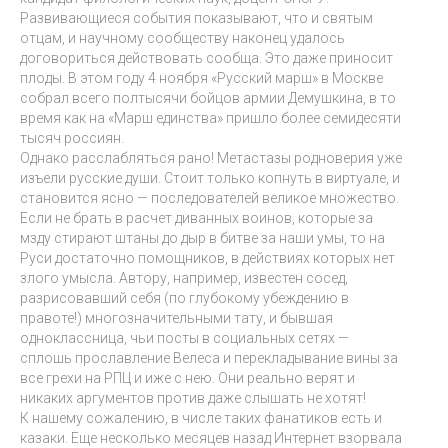
Развивающиеся события показывают, что и святым
отцам, и научному сообществу наконец удалось
договориться действовать сообща. Это даже приносит
плоды. В этом году 4 ноября «Русский марш» в Москве
собрал всего полтысячи бойцов армии Демушкина, в то
время как на «Марш единства» пришло более семидесяти
тысяч россиян.
Однако расслабляться рано! Метастазы родноверия уже
изъели русские души. Стоит только копнуть в виртуале, и
становится ясно — последователей великое множество.
Если не брать в расчет диванных воинов, которые за
мзду стирают штаны до дыр в битве за наши умы, то на
Руси достаточно помощников, в действиях которых нет
злого умысла. Автору, например, известен сосед,
разрисовавший себя (по глубокому убеждению в
правоте!) многозначительными тату, и бывшая
одноклассница, чьи посты в социальных сетях —
сплошь прославление Велеса и перекладывание вины за
все грехи на РПЦ и иже с нею. Они реально верят и
никаких аргументов против даже слышать не хотят!
К нашему сожалению, в числе таких фанатиков есть и
казаки. Еще несколько месяцев назад Интернет взорвала