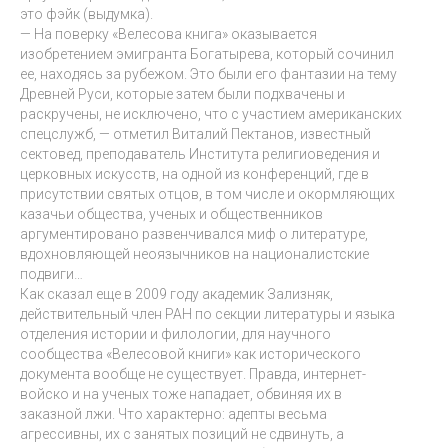
это фэйк (выдумка).
— На поверку «Велесова книга» оказывается
изобретением эмигранта Богатырева, который сочинил
ее, находясь за рубежом. Это были его фантазии на тему
Древней Руси, которые затем были подхвачены и
раскручены, не исключено, что с участием американских
спецслужб, — отметил Виталий Пектанов, известный
сектовед, преподаватель Института религиоведения и
церковных искусств, на одной из конференций, где в
присутствии святых отцов, в том числе и окормляющих
казачьи общества, ученых и общественников
аргументировано развенчивался миф о литературе,
вдохновляющей неоязычников на националистские
подвиги…
Как сказал еще в 2009 году академик Зализняк,
действительный член РАН по секции литературы и языка
отделения истории и филологии, для научного
сообщества «Велесовой книги» как исторического
документа вообще не существует. Правда, интернет-
войско и на ученых тоже нападает, обвиняя их в
заказной лжи. Что характерно: адепты весьма
агрессивны, их с занятых позиций не сдвинуть, а