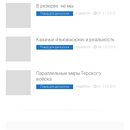
В резерве -не мы.
|
rsaadmin
07.11.2015
Повод для дискуссии
Казачьи «Ньювасюки» и реальность
|
rsaadmin
04.10.2015
Повод для дискуссии
Параллельные миры Терского
войска
|
rsaadmin
01.10.2015
Повод для дискуссии