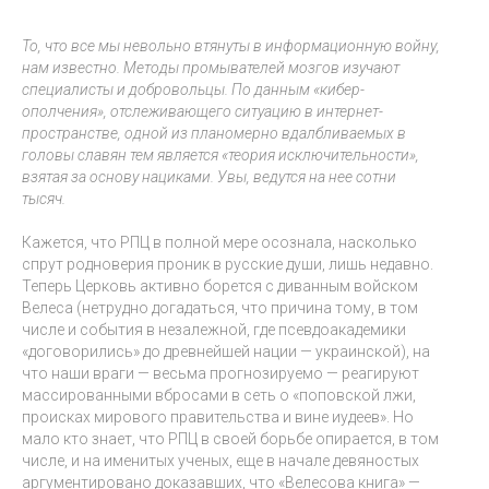
То, что все мы невольно втянуты в информационную войну,
нам известно. Методы промывателей мозгов изучают
специалисты и добровольцы. По данным «кибер-
ополчения», отслеживающего ситуацию в интернет-
пространстве, одной из планомерно вдалбливаемых в
головы славян тем является «теория исключительности»,
взятая за основу нациками. Увы, ведутся на нее сотни
тысяч.
Кажется, что РПЦ в полной мере осознала, насколько
спрут родноверия проник в русские души, лишь недавно.
Теперь Церковь активно борется с диванным войском
Велеса (нетрудно догадаться, что причина тому, в том
числе и события в незалежной, где псевдоакадемики
«договорились» до древнейшей нации — украинской), на
что наши враги — весьма прогнозируемо — реагируют
массированными вбросами в сеть о «поповской лжи,
происках мирового правительства и вине иудеев». Но
мало кто знает, что РПЦ в своей борьбе опирается, в том
числе, и на именитых ученых, еще в начале девяностых
аргументировано доказавших, что «Велесова книга» —