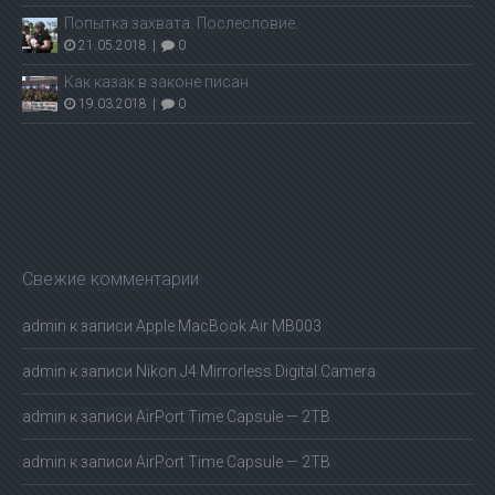
Попытка захвата. Послесловие.
21.05.2018
|
0
Как казак в законе писан
19.03.2018
|
0
Свежие комментарии
admin
к записи
Apple MacBook Air MB003
admin
к записи
Nikon J4 Mirrorless Digital Camera
admin
к записи
AirPort Time Capsule — 2TB
admin
к записи
AirPort Time Capsule — 2TB