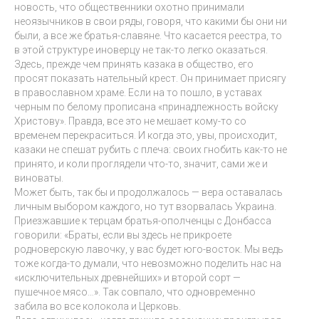
новость, что общественники охотно принимали
неоязычников в свои ряды, говоря, что какими бы они ни
были, а все же братья-славяне. Что касается реестра, то
в этой структуре иноверцу не так-то легко оказаться.
Здесь, прежде чем принять казака в общество, его
просят показать нательный крест. Он принимает присягу
в православном храме. Если на то пошло, в уставах
черным по белому прописана «принадлежность войску
Христову». Правда, все это не мешает кому-то со
временем перекраситься. И когда это, увы, происходит,
казаки не спешат рубить с плеча: своих гнобить как-то не
принято, и коли проглядели что-то, значит, сами же и
виноваты.
Может быть, так бы и продолжалось — вера оставалась
личным выбором каждого, но тут взорвалась Украина.
Приезжавшие к терцам братья-ополченцы с Донбасса
говорили: «Браты, если вы здесь не прикроете
родноверскую лавочку, у вас будет юго-восток. Мы ведь
тоже когда-то думали, что невозможно поделить нас на
«исключительных древнейших» и второй сорт —
пушечное мясо…». Так совпало, что одновременно
забила во все колокола и Церковь.