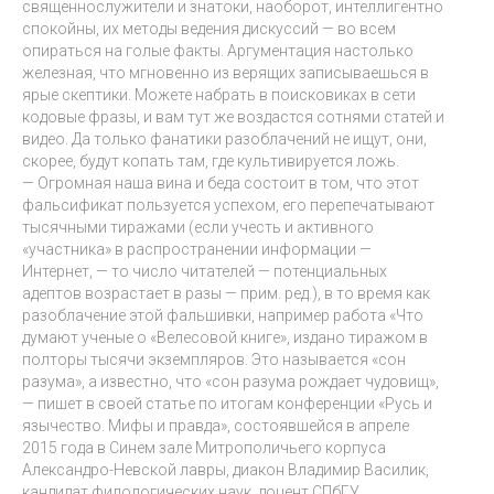
священнослужители и знатоки, наоборот, интеллигентно
спокойны, их методы ведения дискуссий — во всем
опираться на голые факты. Аргументация настолько
железная, что мгновенно из верящих записываешься в
ярые скептики. Можете набрать в поисковиках в сети
кодовые фразы, и вам тут же воздастся сотнями статей и
видео. Да только фанатики разоблачений не ищут, они,
скорее, будут копать там, где культивируется ложь.
— Огромная наша вина и беда состоит в том, что этот
фальсификат пользуется успехом, его перепечатывают
тысячными тиражами (если учесть и активного
«участника» в распространении информации —
Интернет, — то число читателей — потенциальных
адептов возрастает в разы — прим. ред.), в то время как
разоблачение этой фальшивки, например работа «Что
думают ученые о «Велесовой книге», издано тиражом в
полторы тысячи экземпляров. Это называется «сон
разума», а известно, что «сон разума рождает чудовищ»,
— пишет в своей статье по итогам конференции «Русь и
язычество. Мифы и правда», состоявшейся в апреле
2015 года в Синем зале Митрополичьего корпуса
Александро-Невской лавры, диакон Владимир Василик,
кандидат филологических наук, доцент СПбГУ.