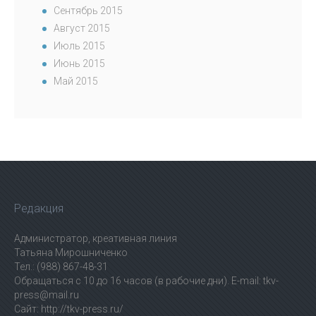
Сентябрь 2015
Август 2015
Июль 2015
Июнь 2015
Май 2015
Редакция
Администратор, креативная линия
Татьяна Мирошниченко
Тел.: (988) 867-48-31
Обращаться с 10 до 16 часов (в рабочие дни). E-mail: tkv-
press@mail.ru
Сайт: http://tkv-press.ru/