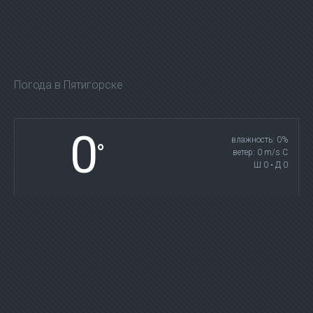
Погода в Пятигорске
0
влажность: 0%
°
ветер: 0 m/s С
Ш 0 • Д 0