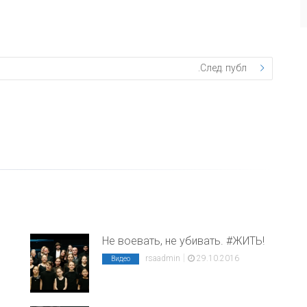
След. публ.
Не воевать, не убивать. #ЖИТЬ!
|
rsaadmin
29.10.2016
Видео