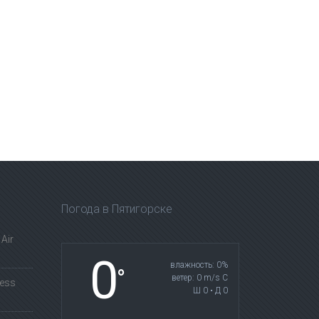
Погода в Пятигорске
Air
0
влажность: 0%
°
ветер: 0 m/s С
less
Ш 0 • Д 0