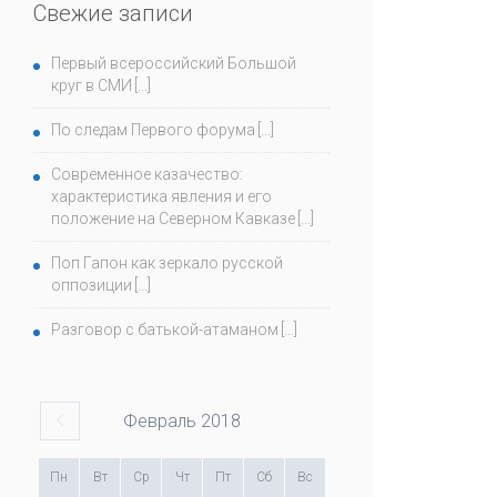
Свежие записи
Первый всероссийский Большой
круг в СМИ
По следам Первого форума
Современное казачество:
характеристика явления и его
положение на Северном Кавказе
Поп Гапон как зеркало русской
оппозиции
Разговор с батькой-атаманом
Февраль
2018
Пн
Вт
Ср
Чт
Пт
Сб
Вс