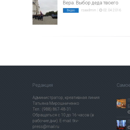
Вера. Выбор деда твоего
|
rsaadmin
02.04.2016
Видео
Редакция
Самое
Администратор, креативная линия
П
Татьяна Мирошниченко
Б
Тел.: (988) 867-48-31
Обращаться с 10 до 16 часов (в
рабочие дни). E-mail: tkv-
П
press@mail.ru