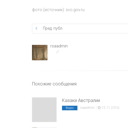
фото (источник): svo.gov.ru
Пред. публ.
rsaadmin
Похожие сообщения
Казаки Австралии
|
rsaadmin
15.11.2016
Видео