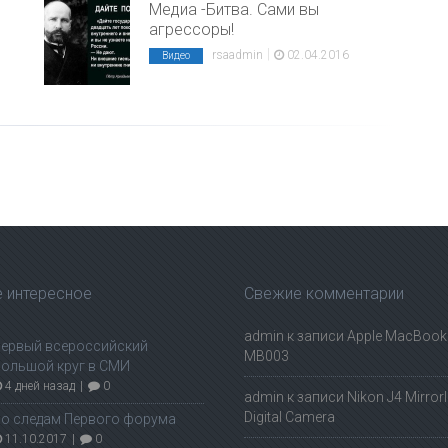
Медиа -Битва. Сами вы
агрессоры!
|
rsaadmin
02.04.2016
Видео
 интересное
Свежие комментарии
admin
к записи
Apple MacBook 
ервый всероссийский
MB003
ольшой круг в СМИ
4 дней назад
|
0
admin
к записи
Nikon J4 Mirror
Digital Camera
о следам Первого форума
11.10.2017
|
0