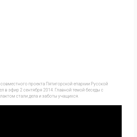
, совместного проекта Пятигорской епархии Русской
 в эфир 2 сентября 2014. Главной темой беседы с
актом стали дела и заботы учащихся.