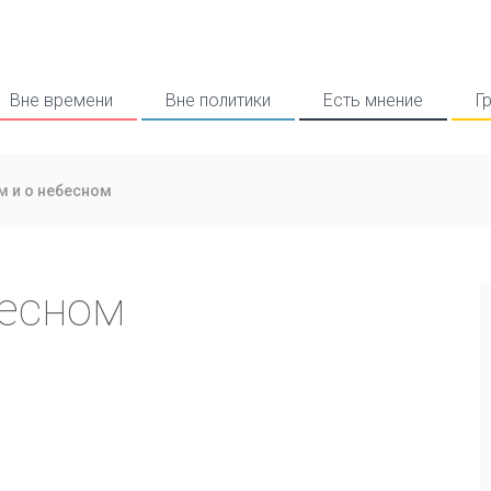
Вне времени
Вне политики
Есть мнение
Г
м и о небесном
бесном