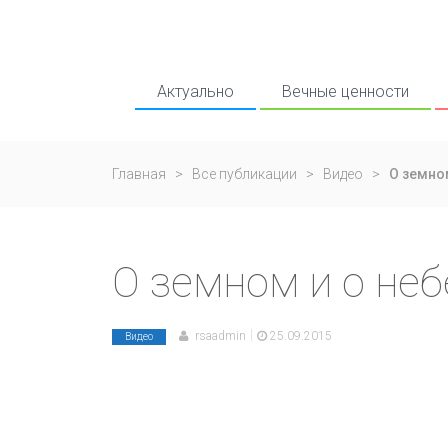
Актуально
Вечные ценности
Главная
>
Все публикации
>
Видео
>
О земно
О земном и о не
|
rsaadmin
25.09.2015
Видео