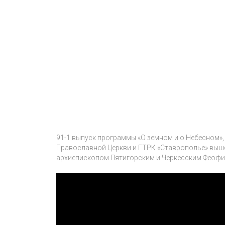
91-1 выпуск программы «О земном и о Небесном»
Православной Церкви и ГТРК «Ставрополье» вышел
архиепископом Пятигорским и Черкесским Феофил