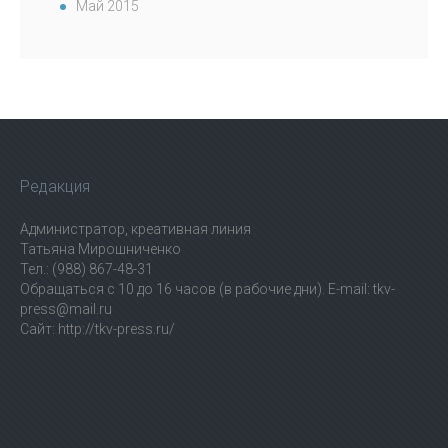
Май 2015
Редакция
Администратор, креативная линия
Татьяна Мирошниченко
Тел.: (988) 867-48-31
Обращаться с 10 до 16 часов (в рабочие дни). E-mail: tkv-
press@mail.ru
Сайт: http://tkv-press.ru/