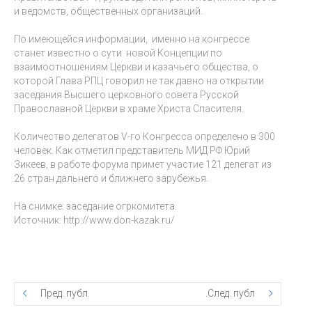
и ведомств, общественных организаций.
По имеющейся информации, именно на конгрессе
станет известно о сути новой Концепции по
взаимоотношениям Церкви и казачьего общества, о
которой Глава РПЦ говорил не так давно на открытии
заседания Высшего церковного совета Русской
Православной Церкви в храме Христа Спасителя.
Количество делегатов V-го Конгресса определено в 300
человек. Как отметил представитель МИД РФ Юрий
Зикеев, в работе форума примет участие 121 делегат из
26 стран дальнего и ближнего зарубежья.
На снимке: заседание огркомитета.
Источник: http://www.don-kazak.ru/
Пред. публ.
След. публ.