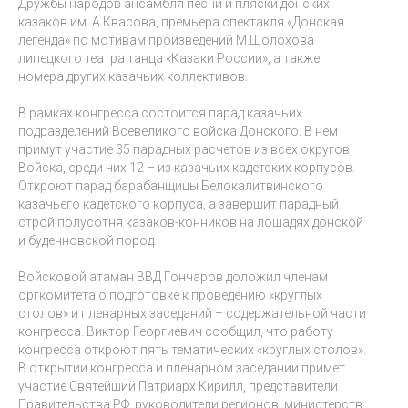
Дружбы народов ансамбля песни и пляски донских
казаков им. А.Квасова, премьера спектакля «Донская
легенда» по мотивам произведений М.Шолохова
липецкого театра танца «Казаки России», а также
номера других казачьих коллективов.
В рамках конгресса состоится парад казачьих
подразделений Всевеликого войска Донского. В нем
примут участие 35 парадных расчетов из всех округов
Войска, среди них 12 – из казачьих кадетских корпусов.
Откроют парад барабанщицы Белокалитвинского
казачьего кадетского корпуса, а завершит парадный
строй полусотня казаков-конников на лошадях донской
и буденновской пород.
Войсковой атаман ВВД Гончаров доложил членам
оргкомитета о подготовке к проведению «круглых
столов» и пленарных заседаний – содержательной части
конгресса. Виктор Георгиевич сообщил, что работу
конгресса откроют пять тематических «круглых столов».
В открытии конгресса и пленарном заседании примет
участие Святейший Патриарх Кирилл, представители
Правительства РФ, руководители регионов, министерств