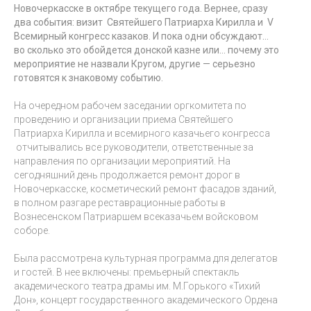
Новочеркасске в октябре текущего года. Вернее, сразу
два события: визит Святейшего Патриарха Кирилла и V
Всемирный конгресс казаков. И пока одни обсуждают…
во сколько это обойдется донской казне или… почему это
мероприятие не назвали Кругом, другие — серьезно
готовятся к знаковому событию.
На очередном рабочем заседании оргкомитета по
проведению и организации приема Святейшего
Патриарха Кирилла и всемирного казачьего конгресса
отчитывались все руководители, ответственные за
направления по организации мероприятий. На
сегодняшний день продолжается ремонт дорог в
Новочеркасске, косметический ремонт фасадов зданий,
в полном разгаре реставрационные работы в
Вознесенском Патриаршем всеказачьем войсковом
соборе.
Была рассмотрена культурная программа для делегатов
и гостей. В нее включены: премьерный спектакль
академического театра драмы им. М.Горького «Тихий
Дон», концерт государственного академического Ордена