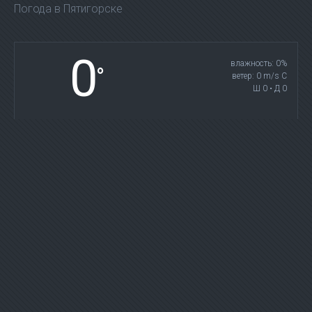
Погода в Пятигорске
0
влажность: 0%
°
ветер: 0 m/s С
Ш 0 • Д 0