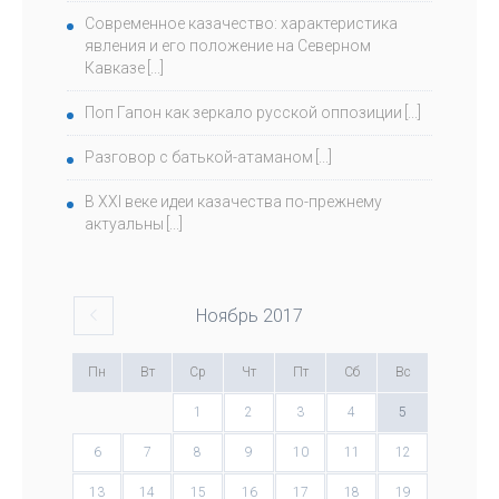
Современное казачество: характеристика
явления и его положение на Северном
Кавказе
Поп Гапон как зеркало русской оппозиции
Разговор с батькой-атаманом
В ХХI веке идеи казачества по-прежнему
актуальны
Ноябрь
2017
Пн
Вт
Ср
Чт
Пт
Сб
Вс
1
2
3
4
5
6
7
8
9
10
11
12
13
14
15
16
17
18
19