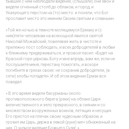
бывшие с ним наблюдали видение, (слышали) они звон и
видели огненный столб до облаков, и город, и
Указующего перстом на (то) место. и поняли, что Бог
прославит место это именем Своим святым и славным».
«Той же ночью в темноте молящемуся Ермаку и (с
ним)пяти человекам на всенощной явился святой
Николай Можайский, повелевая жить в чистоте и
прилежно пост соблюдать, и всех добродетелей в любви
к ближнему придерживаться, и провозгласил: «Будет на
Красной горе церковь Богу и мне впредь; вам же, если не
послушаете меня, перестану помогать, и вскоре
погибнете в грехах своих: не сохранив добродетели, (в
сети) злобы попадете». И об этом видении Ермак все
поведал
» В это время видели басурманы около
противоположного берега (реки) на облаке Царя
величественного и зело прекрасного, в сиянии и со
множеством вооруженных воинов, летящих и несущих
Его престол на плечах своих чудесным образом; и
грозил им Царь, держа в левой (руке) меч обнаженный на
них. О чудное видение Божьего Суда!..»