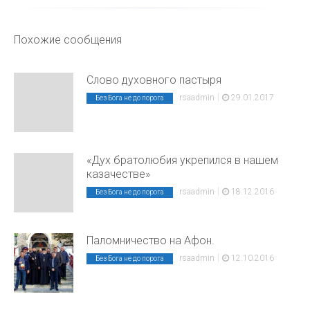
Похожие сообщения
Слово духовного пастыря
|
rsaadmin
29.01.2017
Без Бога не до порога
«Дух братолюбия укрепился в нашем
казачестве»
|
rsaadmin
18.12.2016
Без Бога не до порога
Паломничество на Афон.
|
rsaadmin
12.10.2016
Без Бога не до порога