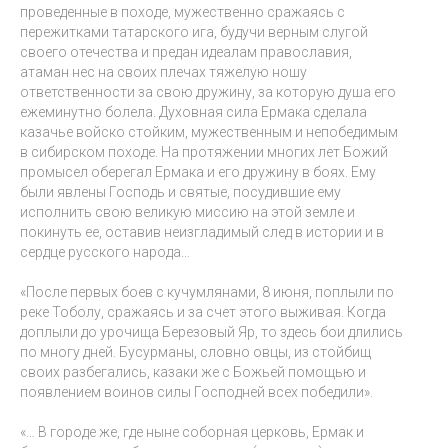
проведенные в походе, мужественно сражаясь с
пережитками татарского ига, будучи верным слугой
своего отечества и предан идеалам православия,
атаман нес на своих плечах тяжелую ношу
ответственности за свою дружину, за которую душа его
ежеминутно болела. Духовная сила Ермака сделала
казачье войско стойким, мужественным и непобедимым
в сибирском походе. На протяжении многих лет Божий
промысел оберегал Ермака и его дружину в боях. Ему
были явлены Господь и святые, посудившие ему
исполнить свою великую миссию на этой земле и
покинуть ее, оставив неизгладимый след в истории и в
сердце русского народа…
«После первых боев с кучумлянами, 8 июня, поплыли по
реке Тоболу, сражаясь и за счет этого выживая. Когда
доплыли до урочища Березовый Яр, то здесь бои длились
по многу дней. Бусурманы, словно овцы, из стойбищ
своих разбегались, казаки же с Божьей помощью и
появлением воинов силы Господней всех победили».
«… В городе же, где ныне соборная церковь, Ермак и