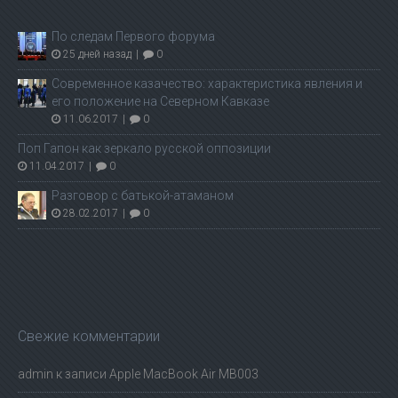
По следам Первого форума
25 дней назад
|
0
Современное казачество: характеристика явления и
его положение на Северном Кавказе
11.06.2017
|
0
Поп Гапон как зеркало русской оппозиции
11.04.2017
|
0
Разговор с батькой-атаманом
28.02.2017
|
0
Свежие комментарии
admin
к записи
Apple MacBook Air MB003