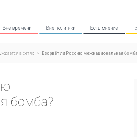
Вне времени
Вне политики
Есть мнение
Г
уждается в сетях
>
Взорвёт ли Россию межнациональная бомб
ию
я бомба?