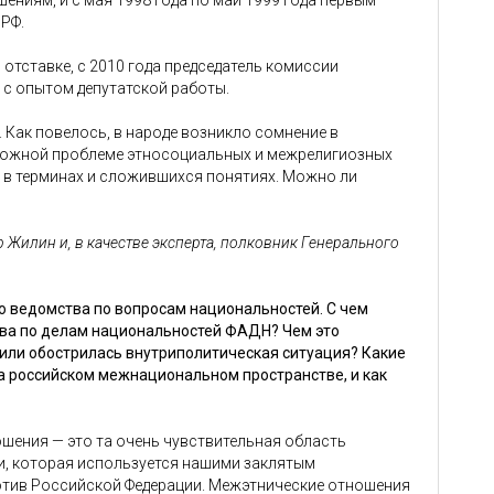
ниям, и с мая 1998 года по май 1999 года первым
 РФ.
отставке, с 2010 года председатель комиссии
 с опытом депутатской работы.
 Как повелось, в народе возникло сомнение в
сложной проблеме этносоциальных и межрелигиозных
 в терминах и сложившихся понятиях. Можно ли
 Жилин и, в качестве эксперта, полковник Генерального
го ведомства по вопросам национальностей. С чем
ва по делам национальностей ФАДН? Чем это
или обострилась внутриполитическая ситуация? Какие
 российском межнациональном пространстве, и как
шения — это та очень чувствительная область
и, которая используется нашими заклятым
отив Российской Федерации. Межэтнические отношения