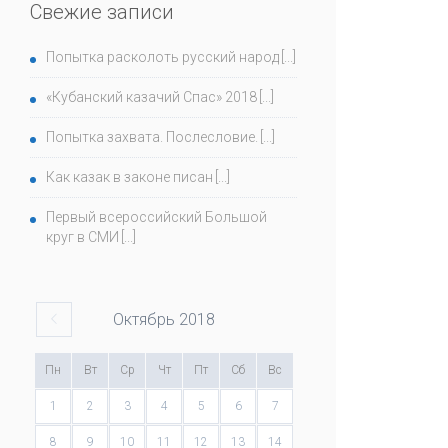
Свежие записи
Попытка расколоть русский народ
«Кубанский казачий Спас» 2018
Попытка захвата. Послесловие.
Как казак в законе писан
Первый всероссийский Большой
круг в СМИ
Октябрь
2018
Пн
Вт
Ср
Чт
Пт
Сб
Вс
1
2
3
4
5
6
7
8
9
10
11
12
13
14