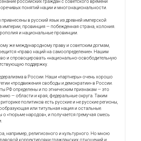
ознание российских граждан с советского времени
оречивых понятий нации и многонациональности.
 привнесены в русский язык из древней имперской
а империи, провинция — побежденная страна, колония.
трополия и национальные провинции.
ому же международному праву и советским догмам,
ещится «право наций на самоопределение». Нашим
раво и спровоцировать «национально-освободительную
етствующую поддержку.
едерализма в России. Наши «партнеры» очень хорошо
тегии «продвижения свободы и демократии» в России.
кты РФ определены и по этническим признакам — это
ению — области и края, федеральные округа. Таким
риторике политиков есть русские и не русские регионы,
вообразующая или титульная нация и остальные.
 о «тюрьме народов», и получается гремучая смесь
.
ра, например, религиозного и культурного. Но мною
правовой корректировки гражданских отношений и