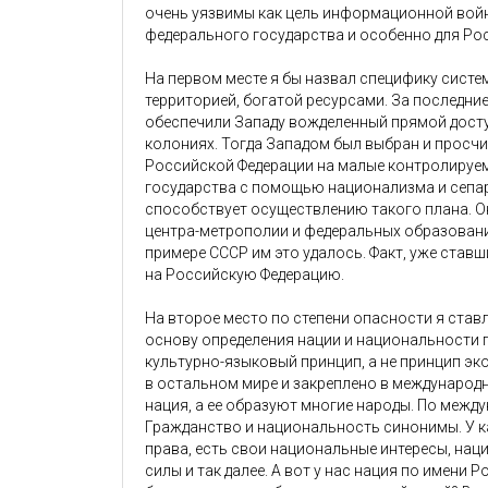
очень уязвимы как цель информационной войн
федерального государства и особенно для Ро
На первом месте я бы назвал специфику сист
территорией, богатой ресурсами. За последние
обеспечили Западу вожделенный прямой доступ
колониях. Тогда Западом был выбран и просчит
Российской Федерации на малые контролируе
государства с помощью национализма и сепар
способствует осуществлению такого плана. О
центра-метрополии и федеральных образовани
примере СССР им это удалось. Факт, уже став
на Российскую Федерацию.
На второе место по степени опасности я став
основу определения нации и национальности 
культурно-языковый принцип, а не принцип э
в остальном мире и закреплено в международн
нация, а ее образуют многие народы. По между
Гражданство и национальность синонимы. У к
права, есть свои национальные интересы, на
силы и так далее. А вот у нас нация по имени