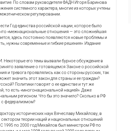
звитие. По словам руководителя ФАДН Игоря Баринова
жения системного характера, многие из которых учтены
 межэтническом регулировании.
ести Год единства российской нации, которое было
, что «межнациональные отношения — это сложнейшая
ается, здесь постоянно появляются новые проблемы и
ть, нужны современные и гибкие решения». Издание
. Некоторые его темы вызвали бурное обсуждение в
ринято заявление о готовящемся Законе о российской
ия и тревога проявлялись как со стороны русских, так
может значить этот закон для страны и ее граждан?
усской? Политики говорят о ее единстве и тут же
, то есть «многонациональной нацией». Даже
альным регионом. Что бы это значило? Сколько в РФ
я с федерализмом?
октору исторических наук Вячеславу Михайлову, в
 сектором теории наций и национальных отношений
 С 1995 по 2000 год Михайлов был министром РФ по