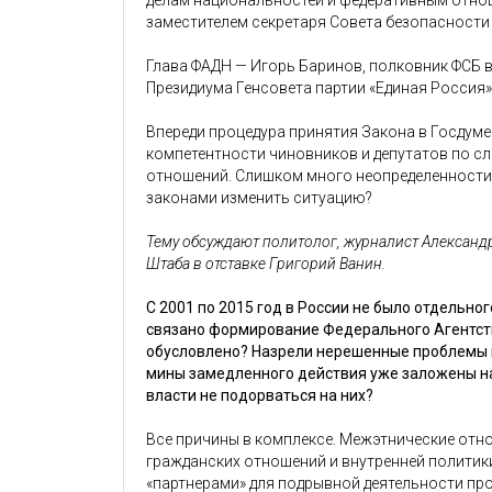
делам национальностей и федеративным отноше
заместителем секретаря Совета безопасности
Глава ФАДН — Игорь Баринов, полковник ФСБ в 
Президиума Генсовета партии «Единая Россия»
Впереди процедура принятия Закона в Госдуме.
компетентности чиновников и депутатов по 
отношений. Слишком много неопределенности
законами изменить ситуацию?
Тему обсуждают политолог, журналист Александр
Штаба в отставке Григорий Ванин.
С 2001 по 2015 год в России не было отдельно
связано формирование Федерального Агентст
обусловлено? Назрели нерешенные проблемы 
мины замедленного действия уже заложены на
власти не подорваться на них?
Все причины в комплексе. Межэтнические отно
гражданских отношений и внутренней политик
«партнерами» для подрывной деятельности пр