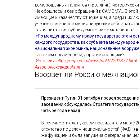
доморощенных талантов (троллинг), исторически-
Не обошлось и без обращений к САМОМУ… В этой с
имеющие к казачеству отношение), а среди них л
ученые степени и позиционирующие себя знатокам
такая цитата из публикуемого ниже материала?
«По международному праву государство это и ес
каждого государства, как субъекта международно
национальная экономика, национальные вооружен
Так в чем предмет речи, дорогие спорщики?
Источник:
https://regnum.ru/news/polit/2201877.html
Автор:
Александр Жилин
Взорвёт ли Россию межнацио
Президент Путин 31 октября провел заседани
заседании обсуждалась Стратегия государств
четыре года назад.
В течение этих лет указом президента в марте
агентство по делам национальностей (ФАДН) в
же функцией и была запущена федеральная це