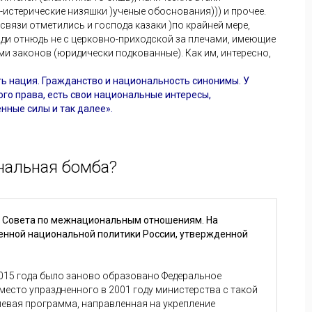
истерические низяшки )ученые обоснования))) и прочее.
вязи отметились и господа казаки )по крайней мере,
юди отнюдь не с церковно-приходской за плечами, имеющие
и законов (юридически подкованные). Как им, интересно,
ть нация. Гражданство и национальность синонимы. У
го права, есть свои национальные интересы,
ные силы и так далее».
нальная бомба?
е Совета по межнациональным отношениям. На
енной национальной политики России, утвержденной
 2015 года было заново образовано Федеральное
место упраздненного в 2001 году министерства с такой
левая программа, направленная на укрепление