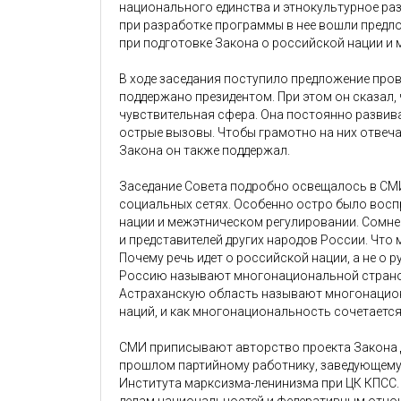
национального единства и этнокультурное ра
при разработке программы в нее вошли предло
при подготовке Закона о российской нации и
В ходе заседания поступило предложение пров
поддержано президентом. При этом он сказал
чувствительная сфера. Она постоянно развив
острые вызовы. Чтобы грамотно на них отвеча
Закона он также поддержал.
Заседание Совета подробно освещалось в СМИ
социальных сетях. Особенно остро было восп
нации и межэтническом регулировании. Сомнен
и представителей других народов России. Что 
Почему речь идет о российской нации, а не о р
Россию называют многонациональной страной
Астраханскую область называют многонацион
наций, и как многонациональность сочетаетс
СМИ приписывают авторство проекта Закона д
прошлом партийному работнику, заведующему
Института марксизма-ленинизма при ЦК КПСС.