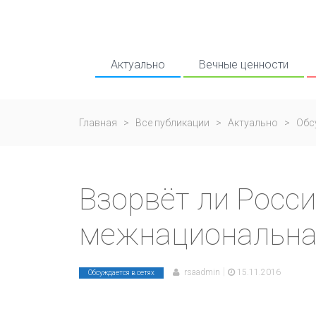
Актуально
Вечные ценности
Главная
>
Все публикации
>
Актуально
>
Обс
Взорвёт ли Росс
межнациональна
|
rsaadmin
15.11.2016
Обсуждается в сетях