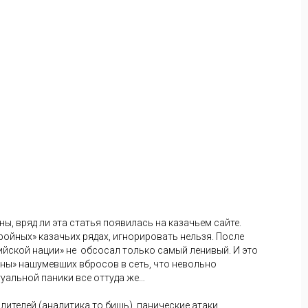
ы, вряд ли эта статья появилась на казачьем сайте.
ойных» казачьих рядах, игнорировать нельзя. После
ийской нации» не обсосал только самый ленивый. И это
ны» нашумевших вбросов в сеть, что невольно
туальной паники все оттуда же…
лителей (аналитика то бишь), панические атаки