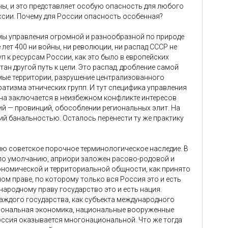
ы, и это представляет особую опасность для любого
ссии. Почему для России опасность особенная?
емы управления огромной и разнообразной по природе
 лет 400 ни войны, ни революции, ни распад СССР не
 к ресурсам России, как это было в европейских
ан другой путь к цели. Это распад, дробление самой
мые территории, разрушение централизованного
атизма этнических групп. И тут специфика управления
на заключается в неизбежном конфликте интересов
й — провинций, обособлении региональных элит. На
ший банальностью. Осталось перенести ту же практику
лю советское порочное терминологическое наследие. В
по умолчанию, априори заложен расово-родовой и
кономической и территориальной общности, как принято
ом праве, по которому только вся Россия это и есть
народному праву государство это и есть нация.
аждого государства, как субъекта международного
циональная экономика, национальные вооруженные
 Россия оказывается многонациональной. Что же тогда