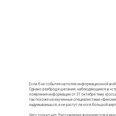
Если б не события на полях информационной войн
Однако разброд и шатания, наблюдающиеся в «стр
появления информации от 31 октября тему «росс
так похоже на изученные специалистами «феноме
задумываешься, а не растут ли ноги большой вир
Чего только нет. Рассуждалки журналистов и мыс