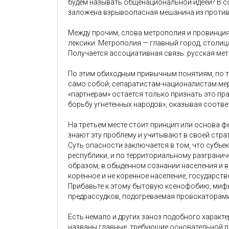
будем называть общенациональной идеей? В с
заложена взрывоопасная мешанина из против
Между прочим, слова метрополия и провинция
лексики. Метрополия — главный город, столиц
Получается ассоциативная связь: русская ме
По этим обиходным привычным понятиям, по т
само собой, сепаратистам-националистам мер
«партнерам» остается только признать это п
борьбу угнетенных народов», оказывая соотв
На третьем месте стоит принцип или основа ф
знают эту проблему и учитывают в своей стра
Суть опасности заключается в том, что субъе
республики, и по территориальному разгранич
образом, в обыденном сознании населения и в 
коренное и не коренное население, государст
Прибавьте к этому бытовую ксенофобию, мифы
предрассудков, подогреваемая провокаторами
Есть немало и других заноз подобного характе
названы главные, требующие основательной 