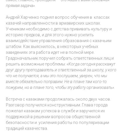
прямая задача».
Андрей Харченко поднял вопрос обучения в классах
казачей направленности в армавирских школах.
Ученикам необходимо с детства прививать культуру и
историю предков, и для этого нужно усилить
взаимодействие управления образования с казачьим
штабом. Как выяснилось, в некоторых учебных
заведениях эта работа идет не в полной мере.
Градоначальник поручил собрать ответственных лиц и
решить возможные проблемы:
«Когда сегодня расскажут
друг другу преподаватель и ответственный за школу, у кого
что не получается, а мы это послушаем, уверен, что мы
вместе обязательно поправим. Не в плане там кого-то
пожурим, но в плане того, чтобы эту работу организовать».
Встреча с казаками продолжалась около двух часов.
Разговор получился конструктивным. Глава города
пожелал казакам успехов в службе и заручился их
поддержкой в решении вопросов общественной
безопасности и усиления работы по популяризации
традиций казачества.