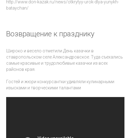
http://www.don-kazak.ru/news/otkrytyy-urok-dlya-yunykh-
bataychan/
Возвращение к празднику
Широко и весело отметили День казачки в
ставропольском селе Александровское. Туда съехались
самые красивые и трудолюбивые казачки из всех
районов края.
Гостей и жюри конкурсантки удивляли кулинарными
изысками и творческими талантами