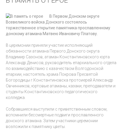
В ПАМЯТЬ О ГЕРОЕ
В Первом Донском округе
Всевеликого войска Донского состоялось
торжественное открытие памятника прославленному
донскому атамана Матвею Ивановичу Платову.
В церемонии приняли участие исполняющий
обязанности атамана Первого Донского округа
Владимир Сазонов, атаман Константиновского юрта
Александр Денисов, руководитель епархиального отдела
по взаимодействию с казачеством Волгодонской
епархии, настоятель храма Покрова Пресвятой
Богородицы г.Константиновска протоиерей Александр
Овчинников, юртовые атаманы, казаки, преподаватели и
студенты Константиновского педагогического
колледжа.
Собравшиеся выступили с приветственным словом,
вспомнили бессмертные подвиги прославленного
донского атамана. Затем участники церемонии
возложили к памятнику цветы.