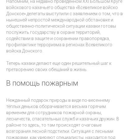
Напомним, на недавно проведенном XXI Большом Круге
войскового казачьего общества «Всевеликое войско
Донское» делегаты выступили с заявлением о том, что в
нынешней непростой международной обстановке и
общественно-политической ситуации казаки готовы
послужить государству в охране территорий,
содействии в защите и сохранении правопорядка,
профилактике терроризма в регионах Всевеликого
войска Донского.
Теперь казаки делают еще один решительный шаг к
претворению своих обещаний в жизнь.
В помощь пожарным
Нежданный подарок природы в виде по-весеннему
тёплых деньков оборачивается весьма горячим
временем для сотрудников пожарной охраны,
лесничеств, спасательных служб и казачьих дружин. В
районе то здесь, то там происходят очаговые
возгорания лесной подстилки. Ситуация с лесными
пожарами, как уверяют специалисты, находится под