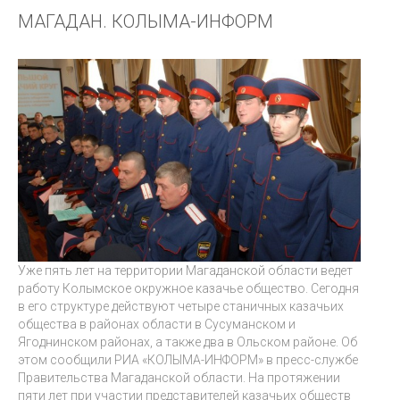
МАГАДАН. КОЛЫМА-ИНФОРМ
Уже пять лет на территории Магаданской области ведет
работу Колымское окружное казачье общество. Сегодня
в его структуре действуют четыре станичных казачьих
общества в районах области в Сусуманском и
Ягоднинском районах, а также два в Ольском районе. Об
этом сообщили РИА «КОЛЫМА-ИНФОРМ» в пресс-службе
Правительства Магаданской области. На протяжении
пяти лет при участии представителей казачьих обществ