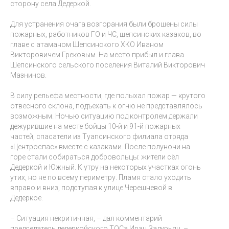
сторону села Дедеркой.
Для устранения очага возгорания были брошены силы
пожарных, работников ГО и ЧС, шепсинских казаков, во
главе с атаманом Шепсинского ХКО Иваном
Викторовичем Грековым. На место прибыл и глава
Шепсинского сельского поселения Виталий Викторович
Мазнинов.
В силу рельефа местности, где полыхал пожар — крутого
отвесного склона, подъехать к огню не представлялось
возможным. Ночью ситуацию под контролем держали
дежурившие на месте бойцы 10-й и 91-й пожарных
частей, спасатели из Туапсинского филиала отряда
«Центроспас» вместе с казаками. После полуночи на
горе стали собираться добровольцы: жители сёл
Дедеркой и Южный. К утру на некоторых участках огонь
утих, но не по всему периметру. Пламя стало уходить
вправо и вниз, подступая к улице Черешневой в
Дедеркое.
– Ситуация некритичная, – дал комментарий
председатель дедеркойского ТОСа Иван Задурьян. –