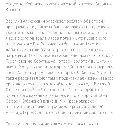
общества Кубанского казачьего войска есаул Василий
Козлов.
Василий Алексеевич рассказал ребятам об истории
праздника, о подвигах лабинских казаков на турецком
фронте в годы Первой мировой войны в составе 1-го
Лабинского генерала Засса полка и 6-го Кубанского
пластунского Его Величества батальона. Многие
лабинские казаки были награждены Георгиевскими
наградами. В честь Героев лабинские казаки изготовили
Георгиевскую Хоругвь, на которой золотом вышиты их
имена. Хоругвь хранится в храме Святого Благоверного
князя Александра Невского в городе Лабинске. Атаман
также рассказал ребятам о подвигах лабинских казаков,
сражавшихся с фашистской нечистью в годы Великой
Отечественной войны в составе 4-го Гвардейского
Кубанского казачьего кавалерийского корпуса, 50-й
Особой Кубанской дивизии, 9-й Краснодарской
пластунской дивизии и других соединений Красной
Армии, о Герое Советского Союза Дмитрии Лавриненко.
Такие мероприятия, надолго остаются в памяти