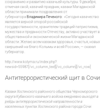
сохранению и развитию казачьей культуры. 9 декабря,
отмечая свой, казачий праздник, казаки Магаданской
области принимали поздравления от
губернатора
Владимира Печеного:
«Сегодня казачество
является верной опорой российской
государственности, хранителем традиций патриотизма,
мужества и преданности Отечеству, активно участвует в
общественной и экономической жизни Магаданской
области. Желаю всем казакам здоровья, счастья, новых
свершений на благо Колымы и всей России», — сказал
губернатор.
http://www.kolyma.ru/index.php?
newsid=55987[/vc_column_text][/vc_column][/vc_row]
Антитеррористический щит в Сочи
Казаки Хостинского районного общества Черноморского
округа Кубанского казачьего войска ежедневно выходят в
рейды антитеррористической направленности в
населенных пунктах Хостинского района города Сочи.