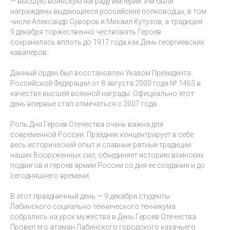
— высшую воинскую награду империи. Им были
награждены выдающиеся российские полководцы, в том
числе Александр Суворов и Михаил Кутузов, а традиция
9 декабря торжественно чествовать Героев
сохранялась вплоть до 1917 года как День георгиевских
кавалеров.
Данный орден был восстановлен Указом Президента
Российской Федерации от 8 августа 2000 года № 1463 в
качестве высшей военной награды. Официально этот
день впервые стал отмечаться с 2007 года.
Роль Дня Героев Отечества очень важна для
современной России. Праздник концентрирует в себе
весь исторический опыт и славные ратные традиции
наших Вооруженных сил, объединяет историю воинских
подвигов и героев армии России со дня ее создания и до
сегодняшнего времени.
В этот праздничный день — 9 декабря студенты
Лабинского социально-технического техникума
собрались на урок мужества в День Героев Отечества.
Провел его атаман Лабинского городского казачьего