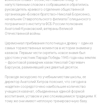
напутственным словом к собравшимся обратились
руководитель краевого отделения общественной
организации
«
Боевое братство» Николай Борисенко,
начальник Ставропольского филиала Голицынского
пограничного института ФСБ России полковник
Анатолий Кунаковский, ветераны Великой
Отечественной войны.
Церемониал прибивания полотнища к древку – один из
самых торжественных моментов в истории знамени у
казаков. Первым чести скрепить новое знамя был
удостоен участник Парада Победы 1945 года наш земляк
– фронтовой разведчик казак Николай Сергеевич
Барсуков, разменявший уже девятый десяток.
Проводя экскурсию по учебным местам школы, ее
директор Анатолий Хитров пояснил, что сегодня в
«
кадетке» сосредоточено наибольшее количество
учащихся казачат, объединенных единой формой
воспитания, уставом и уже сложившимися традициям. К
тому же они имеют неплохую тренировочную базу.