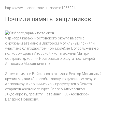
http://www.gorodarmavir.ru/news/1055994
Почтили память защитников
9 декабря казаки Ростовского округа вместе с
окружным атаманом Виктором Могильным приняли
участие в благодарственном молебне. Богослужение в
полковом храме Азовской иконы Божьей Матери
совершил духовник Ростовского округа протоиерей
Александр Мирошниченко.
Затем от имени Войскового атамана Виктор Могильный
вручил медали «За особые заслуги» духовнику округа
Александру Мирошниченко и председателю Совета
стариков Азовского юрта Сергею Алексеевичу
Жидомирову, грамоту – атаману ГКО «Азовское»
Валерию Новикову.