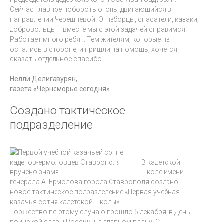
Сейчас главное побороть огонь, двигающийся в
направлении Черешневой. Огнеборцы, спасатели, казаки,
добровольцы – вместе мы с этой задачей справимся.
Работает много ребят. Тем жителям, которые не
остались в стороне, и пришли на помощь, хочется
сказать отдельное спасибо.
Нелли Делигавурян,
газета «Черноморье сегодня»
Создано тактическое
подразделение
В кадетской
школе имени
генерала А. Ермолова города Ставрополя создано
новое тактическое подразделение
«
Первая учебная
казачья сотня кадетской школы».
Торжество по этому случаю прошло 5 декабря, в День
воинской славы России, на главном плацу. С