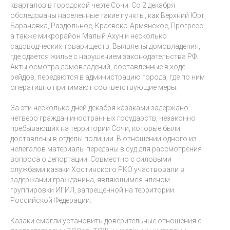
кварталов в городской черте Сочи. Со 2 декабря
обследованы населенные такие пункты, как Верхний Юрт,
Барановка, Раздольное, Краевско-Армянское, Прогресс,
а также микрорайон Малый Ахун и несколько
садоводческих товариществ. Выявлены домовладения,
где сдается жилье с нарушением законодательства РФ.
Акты осмотра домовладений, составленные в ходе
рейдов, передаются в администрацию города, где по ним
оперативно принимают соответствующие меры.
За эти несколько дней декабря казаками задержано
четверо граждан иностранных государств, незаконно
пребывающих на территории Сочи, которые были
доставлены в отделы полиции. В отношении одного из
нелегалов материалы переданы в суд для рассмотрения
вопроса о депортации. Совместно с силовыми
службами казаки Хостинского РКО участвовали в
задержании гражданина, являющимся членом
группировки ИГИЛ, запрещенной на территории
Российской Федерации.
Казаки смогли установить доверительные отношения с