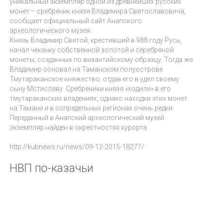
уникальный экземпляр одной из древнейших русских
монет – сребреник князя Владимира Святославовича,
сообщает официальный сайт Анапского
археологического музея.
Князь Владимир Святой, крестивший в 988 году Русь,
начал чеканку собственной золотой и серебряной
монеты, созданных по византийскому образцу. Тогда же
Владимир основал на Таманском полуострове
Тмутараканское княжество, отдав его в удел своему
сыну Мстиславу. Сребреники князя «ходили» в его
тмутараканских владениях, однако находки этих монет
на Тамани и в сопредельных регионах очень редки.
Переданный в Анапский археологический музей
экземпляр найден в окрестностях курорта.
http://kubnews.ru/news/09-12-2015-18277/
НВП по-казачьи