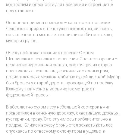
контролем и опасности для населения и строений не
представляет.
Основная причина пожаров – халатное отношение
человека к природе: непотушенные костры, сигареты,
оставленное на месте летних пикников битое стекло,
мусор и другое.
Очередной пожар возник в посёлке Южном
Шепсинского сельского поселения. Очаг возгорания –
несанкционированная свалка, состоящая из старых
пластиковых шезлонгов, деревянных оконных рам,
полиэтиленовых мешков, набитых сухой листвой. Мусор
был брошен у старой дороги, проходящей по посёлку
Южному, примерно в восьмистах метрах от
федеральной трассы.
В абсолютно сухом лесу небольшой костерок вмиг
превратился в огненную дорожку, охватившую деревья,
кустарники, траву. Это случилось приблизительно в
полдень. Ближе к вечеру огонь стал захватывать лес,
спускаясь по отвесному склону горы в ущелье, в