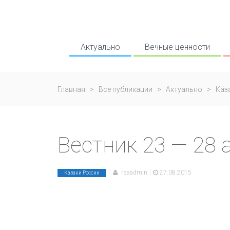
Актуально
Вечные ценности
Главная
>
Все публикации
>
Актуально
>
Каз
Вестник 23 — 28 
|
rsaadmin
27.08.2015
Казаки России