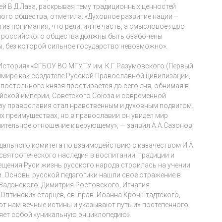
й В.Д.Лаза, раскрывая тему традиционных ценностей
ого общества, отметила: «Духовное развитие нации –
 из понимания, что религия не часть, а смысловое ядро
ы российского общества должны быть озабочены
, без которой сильное государство невозможно».
История» «ФГБОУ ВО МГУТУ им. К.Г.Разумовского (Первый
димире как создателе Русской Православной цивилизации,
постольного князя простирается до сего дня, обнимая в
йской империи, Советского Союза и современной
ьзу православия стал нравственным и духовным подвигом.
х преимуществах, но в православии он увидел мир
нительное отношение к верующему», — заявил А.А.Сазонов.
дального комитета по взаимодействию с казачеством И.А.
 святоотеческого наследия в воспитании: традиции и
рещения Руси жизнь русского народа строилась на учении
. Основы русской педагогики нашли свое отражение в
 Задонского, Димитрия Ростовского, Игнатия
Оптинских старцев, св. прав. Иоанна Кронштадтского,
т нам вечные истины и указывают путь их постепенного
ляет собой «уникальную энциклопедию».