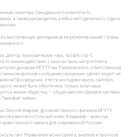
венный секретарь Синодального комитета по
йкин, а также руководитель учебно-методического отдела
иванова.
сло выступающих докладчиков из регионов нашей страны,
зумовского.
а, доктор экономических наук, профессор. С
та по взаимодействию с казачеством, митрополита
ступил духовник МГУТУ им. Разумовского, ответственный
бственном кратком сообщении священник сделал акцент на
здником Просвещения. «Нести молодежи мысль светлую,
торого может быть обеспечена, только если наши
устои жизни общества, — общая миссия Церкви и системы
й Тимофей Чайкин.
туры Омской епархии, духовник Омского филиала МГУТУ
вятой равноапостольный князь Владимир – воин как
 нравственного идеала для современной России».
онсультант Управления мониторинга, анализа и прогноза