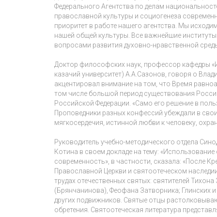
Федерального Агентства по делам национальносте
православной культуры и социогенеза современн
приоритет в работе нашего агентства. Мы исходим
нашей общей культуры. Все важнейшие институт
вопросами развития духовно-нравственной среды
Доктор философских наук, профессор кафедры «
казачий университет) А.А.Сазонов, говоря о Вла
акцентировал внимание на том, что Время равноа
том числе большой период существования Росси
Российской Федерации. «Само его решение в пол
Проповедники разных конфессий убеждали в свои
мягкосердечия, истинной любви к человеку, охра
Руководитель учебно-методического отдела Сино
Котина в своем докладе на тему: «Использование
современность», в частности, сказала: «После К
Православной Церкви и святоотеческом наследии
трудах отечественных святых: святителей Тихона
(Брянчанинова), Феофана Затворника; Глинских и 
других подвижников. Святые отцы растолковываю
обретения. Святоотеческая литература представ