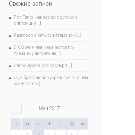
Свежие записи
Поп Гапон как зеркало русской
оппозиции
Разговор с батькой-атаманом
В ХХI веке идеи казачества по-
прежнему актуальны
Слово духовного пастыря
«Дух братолюбия укрепился в нашем
казачестве»
Май
2017
Пн
Вт
Ср
Чт
Пт
Сб
Вс
1
2
3
4
5
6
7