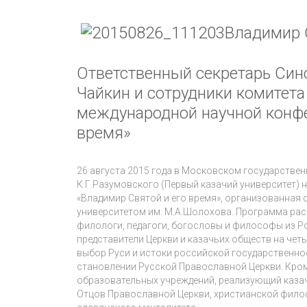
Владимир 
Ответственный секретарь Син
Чайкин и сотрудники комитета
международной научной конфе
время»
26 августа 2015 года в Московском государствен
К.Г.Разумовского (Первый казачий университет)
«Владимир Святой и его время», организованна
университетом им. М.А.Шолохова. Программа расс
филологи, педагоги, богословы и философы из Ро
представители Церкви и казачьих обществ на че
выбор Руси и истоки российской государственно
становлении Русской Православной Церкви. Кроме
образовательных учреждений, реализующий казач
Отцов Православной Церкви, христианской фило