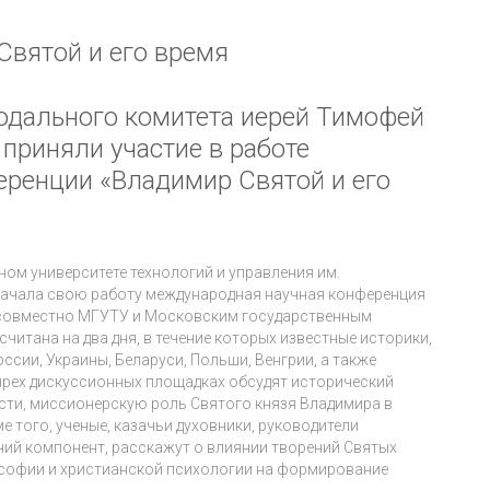
Святой и его время
одального комитета иерей Тимофей
 приняли участие в работе
ренции «Владимир Святой и его
ном университете технологий и управления им.
 начала свою работу международная научная конференция
я совместно МГУТУ и Московским государственным
читана на два дня, в течение которых известные историки,
ссии, Украины, Беларуси, Польши, Венгрии, а также
тырех дискуссионных площадках обсудят исторический
сти, миссионерскую роль Святого князя Владимира в
 того, ученые, казачьи духовники, руководители
ий компонент, расскажут о влиянии творений Святых
софии и христианской психологии на формирование