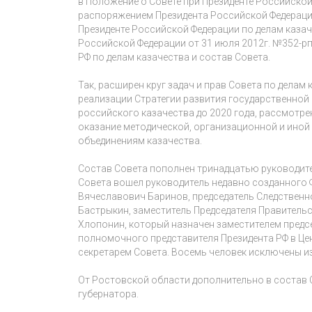
в Положение о Совете при Президенте Российской
распоряжением Президента Российской Федерации 
Президенте Российской Федерации по делам каза
Российской Федерации от 31 июля 2012г. №352-рп
РФ по делам казачества и состав Совета.
Так, расширен круг задач и прав Совета по делам
реализации Стратегии развития государственной
российского казачества до 2020 года, рассмотре
оказание методической, организационной и ино
объединениям казачества.
Состав Совета пополнен тринадцатью руководите
Совета вошел руководитель недавно созданного 
Вячеславович Баринов, председатель Следственн
Бастрыкин, заместитель Председателя Правитель
Хлопонин, который назначен заместителем предс
полномочного представителя Президента РФ в Це
секретарем Совета. Восемь человек исключены из
От Ростовской области дополнительно в состав 
губернатора.