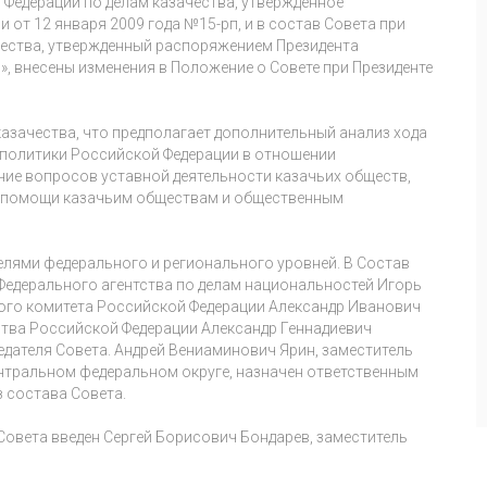
 Федерации по делам казачества, утвержденное
от 12 января 2009 года №15-рп, и в состав Совета при
чества, утвержденный распоряжением Президента
», внесены изменения в Положение о Совете при Президенте
 казачества, что предполагает дополнительный анализ хода
 политики Российской Федерации в отношении
ние вопросов уставной деятельности казачьих обществ,
й помощи казачьим обществам и общественным
лями федерального и регионального уровней. В Состав
Федерального агентства по делам национальностей Игорь
ого комитета Российской Федерации Александр Иванович
ства Российской Федерации Александр Геннадиевич
едателя Совета. Андрей Вениаминович Ярин, заместитель
нтральном федеральном округе, назначен ответственным
 состава Совета.
Совета введен Сергей Борисович Бондарев, заместитель