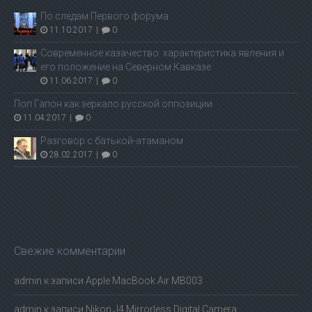
По следам Первого форума
11.10.2017
|
0
Современное казачество: характеристика явления и
его положение на Северном Кавказе
11.06.2017
|
0
Поп Гапон как зеркало русской оппозиции
11.04.2017
|
0
Разговор с батькой-атаманом
28.02.2017
|
0
Свежие комментарии
admin
к записи
Apple MacBook Air MB003
admin
к записи
Nikon J4 Mirrorless Digital Camera