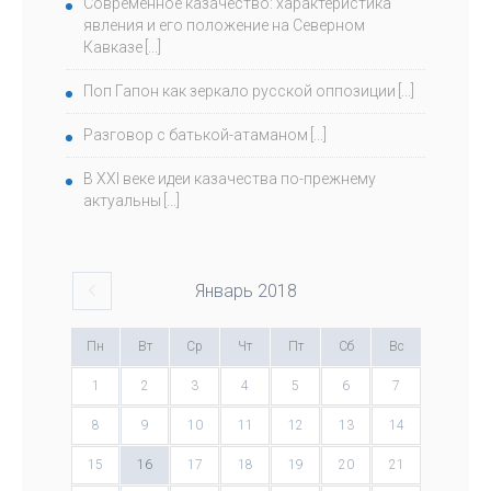
Современное казачество: характеристика
явления и его положение на Северном
Кавказе
Поп Гапон как зеркало русской оппозиции
Разговор с батькой-атаманом
В ХХI веке идеи казачества по-прежнему
актуальны
Январь
2018
Пн
Вт
Ср
Чт
Пт
Сб
Вс
1
2
3
4
5
6
7
8
9
10
11
12
13
14
15
16
17
18
19
20
21