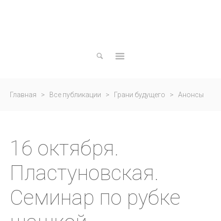
Актуально
Вечные
ценности
Вне
времени
Вне
Главная
>
Все публикации
>
Грани будущего
>
Анонсы
политики
Есть
мероприятий
>
16 октября. Пластуновская. Семинар по
мнение
16 октября.
Грани
будущего
рубке...
Пластуновская.
В
режиме
Семинар по рубке
онлайн