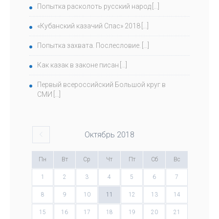
Попытка расколоть русский народ
«Кубанский казачий Спас» 2018
Попытка захвата. Послесловие.
Как казак в законе писан
Первый всероссийский Большой круг в
СМИ
Октябрь
2018
Пн
Вт
Ср
Чт
Пт
Сб
Вс
1
2
3
4
5
6
7
8
9
10
11
12
13
14
15
16
17
18
19
20
21