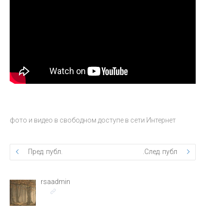
фото и видео в свободном доступе в сети Интернет
Пред. публ.
След. публ.
rsaadmin