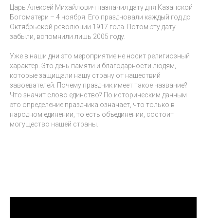
Царь Алексей Михайлович назначил дату дня Казанской
Богоматери – 4 ноября. Его праздновали каждый год до
Октябрьской революции 1917 года. Потом эту дату
забыли, вспомнили лишь 2005 году.
Уже в наши дни это мероприятие не носит религиозный
характер. Это день памяти и благодарности людям,
которые защищали нашу страну от нашествий
завоевателей. Почему праздник имеет такое название?
Что значит слово единство? По историческим данным
это определение праздника означает, что только в
народном единении, то есть объединении, состоит
могущество нашей страны.