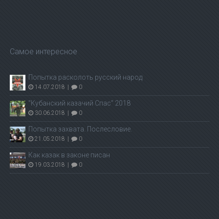
Самое интересное
Попытка расколоть русский народ
14.07.2018
|
0
"Кубанский казачий Спас" 2018
30.06.2018
|
0
Попытка захвата. Послесловие.
21.05.2018
|
0
Как казак в законе писан
19.03.2018
|
0