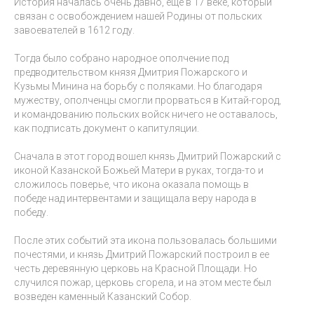
История началась очень давно, еще в 17 веке, который
связан с освобождением нашей Родины от польских
завоевателей в 1612 году.
Тогда было собрано народное ополчение под
предводительством князя Дмитрия Пожарского и
Кузьмы Минина на борьбу с поляками. Но благодаря
мужеству, ополченцы смогли прорваться в Китай-город,
и командованию польских войск ничего не оставалось,
как подписать документ о капитуляции.
Сначала в этот город вошел князь Дмитрий Пожарский с
иконой Казанской Божьей Матери в руках, тогда-то и
сложилось поверье, что икона оказала помощь в
победе над интервентами и защищала веру народа в
победу.
После этих событий эта икона пользовалась большими
почестями, и князь Дмитрий Пожарский построил в ее
честь деревянную церковь на Красной Площади. Но
случился пожар, церковь сгорела, и на этом месте был
возведен каменный Казанский Собор.