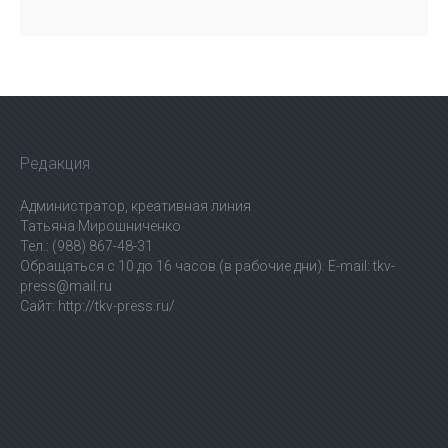
Редакция
Администратор, креативная линия
Татьяна Мирошниченко
Тел.: (988) 867-48-31
Обращаться с 10 до 16 часов (в рабочие дни). E-mail: tkv-
press@mail.ru
Сайт: http://tkv-press.ru/