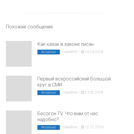
Похожие сообщения
Как казак в законе писан
|
rsaadmin
19.03.2018
Актуально
Первый всероссийский Большой
круг в СМИ
|
rsaadmin
23.02.2018
Актуально
Бесогон TV. Что вам от нас
надобно?
|
rsaadmin
12.12.2016
Актуально