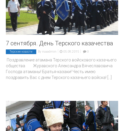
7 сентября. День Терского казачества
|
|
By
rsaadmin
05.09.2015
0
Терские новости
Поздравление атамана Терского войскового казачьего
общества Журавского Александра Вячеславовича
Господа атаманы! Братья-казаки! Честь имею
поздравить Вас с днем Терского казачьего войска!
[...]