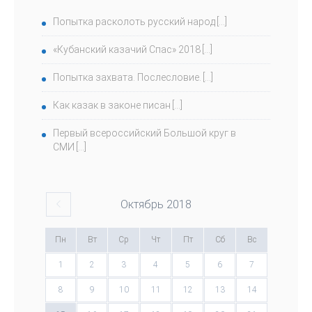
Попытка расколоть русский народ
«Кубанский казачий Спас» 2018
Попытка захвата. Послесловие.
Как казак в законе писан
Первый всероссийский Большой круг в
СМИ
Октябрь
2018
Пн
Вт
Ср
Чт
Пт
Сб
Вс
1
2
3
4
5
6
7
8
9
10
11
12
13
14