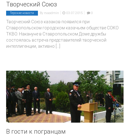
Творческий Союз
|
|
By
rsaadmin
03.07.2015
0
Терские новости
Творческий Союз казаков появился при
Ставропольском городском казачьем обществе СОКО
ТКВО. Накануне в Ставропольском Доме дружбы
состоялась встреча представителей творческой
интеллигенции, активно
[...]
В гости к погранцам