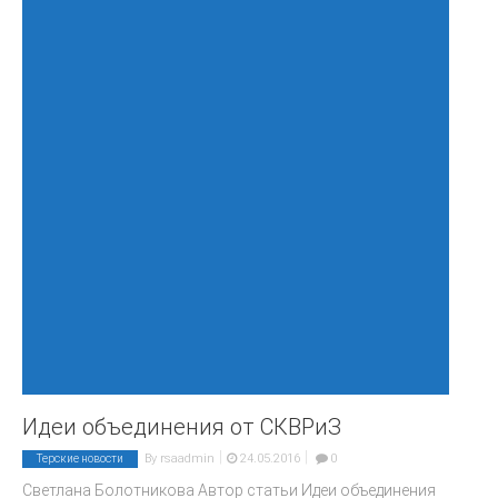
Идеи объединения от СКВРиЗ
|
|
By
rsaadmin
24.05.2016
0
Терские новости
Светлана Болотникова Автор статьи Идеи объединения