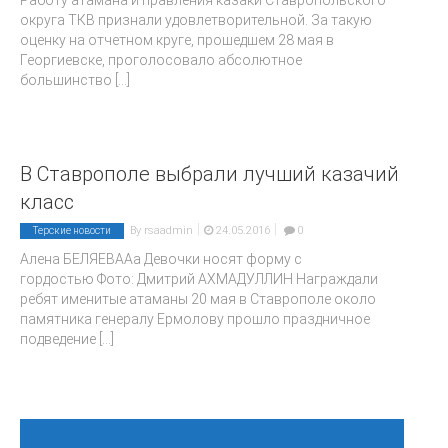
Работу атамана и правления казаки Ставропольского
округа ТКВ признали удовлетворительной. За такую
оценку на отчетном круге, прошедшем 28 мая в
Георгиевске, проголосовало абсолютное
большинство
[...]
В Ставрополе выбрали лучший казачий
класс
|
|
By
rsaadmin
24.05.2016
0
Терские новости
Алена БЕЛЯЕВАAa Девочки носят форму с
гордостью Фото: Дмитрий АХМАДУЛЛИН Награждали
ребят именитые атаманы 20 мая в Ставрополе около
памятника генералу Ермолову прошло праздничное
подведение
[...]