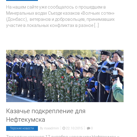
На нашем сайте уже сообщалось о прошедшем в
Минеральных водах Съезде казаков «Волчьих сотен»
(Донбасс), ветеранов и добровольцев, принимавших
участие в локальных конфликтах в разное
[...]
Казачье подкрепление для
Нефтекумска
|
|
By
rsaadmin
22.10.2015
0
Терские новости
Три сотни казаков 17 октября наводнили Нефтекумск –