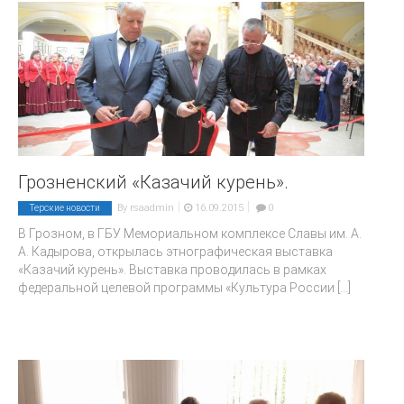
Грозненский «Казачий курень».
|
|
By
rsaadmin
16.09.2015
0
Терские новости
В Грозном, в ГБУ Мемориальном комплексе Славы им. А.
А. Кадырова, открылась этнографическая выставка
«Казачий курень». Выставка проводилась в рамках
федеральной целевой программы «Культура России
[...]