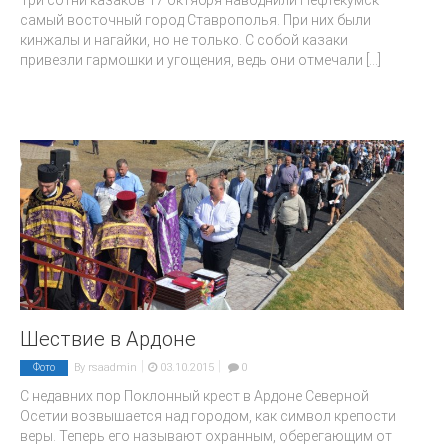
самый восточный город Ставрополья. При них были
кинжалы и нагайки, но не только. С собой казаки
привезли гармошки и угощения, ведь они отмечали
[...]
Шествие в Ардоне
|
|
By
rsaadmin
03.10.2015
0
Фото
С недавних пор Поклонный крест в Ардоне Северной
Осетии возвышается над городом, как символ крепости
веры. Теперь его называют охранным, оберегающим от