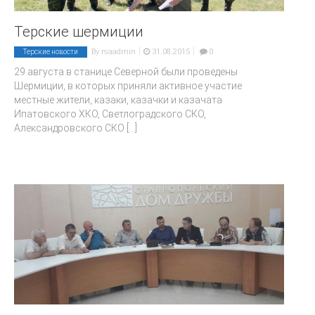
Терские шермиции
|
|
By
rsaadmin
31.08.2015
0
Терские новости
29 августа в станице Северной были проведены
Шермиции, в которых приняли активное участие
местные жители, казаки, казачки и казачата
Ипатовского ХКО, Светлоградского СКО,
Александровского СКО
[...]