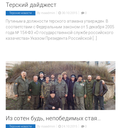
Терский дайджест
|
|
By
rsaadmin
30.10.2015
0
Терские новости
Путиным в должности терского атамана утвержден. В
соответствии с Федеральным законом от 5 декабря 2005
года № 154-ФЗ «О государственной службе российского
казачества» Указом Президента Российской
[...]
Из сотен будь, непобедимых стая…
|
|
By
rsaadmin
24.10.2015
0
Терские новости