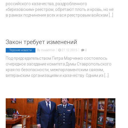
российского казачества, раздробленного
«березовским» реестром, обретают плоть и кровь, но не
в рамках подчинения всех и вся реестровым войскам
[...]
Закон требует изменений
|
|
By
rsaadmin
27.12.2015
0
Терские новости
Под председательством Петра Марченко состоялось
очередное заседание комитета Думы Ставропольского
края по безопасности, межпарламентским связям,
ветеранским организациям и казачеству. Одним из
[...]