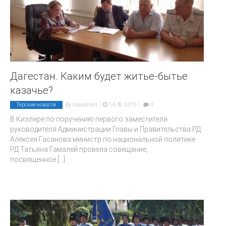
Дагестан. Каким будет житье-бытье
казачье?
|
|
By
rsaadmin
14.09.2015
0
Терские новости
В Кизляре по поручению первого заместителя
руководителя Администрации Главы и Правительства РД
Алексея Гасанова министр по национальной политике
РД Татьяна Гамалей провела совещание,
посвященное
[...]