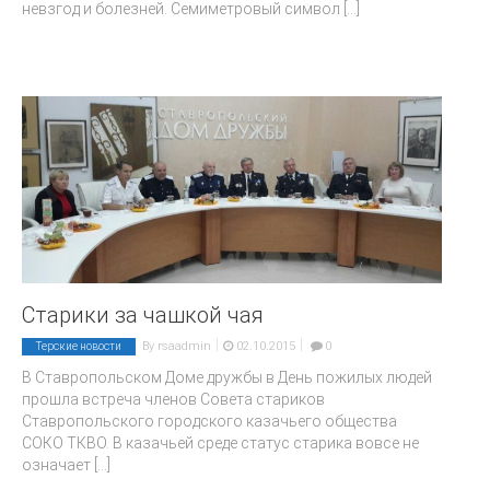
невзгод и болезней. Семиметровый символ
[...]
Старики за чашкой чая
|
|
By
rsaadmin
02.10.2015
0
Терские новости
В Ставропольском Доме дружбы в День пожилых людей
прошла встреча членов Совета стариков
Ставропольского городского казачьего общества
СОКО ТКВО. В казачьей среде статус старика вовсе не
означает
[...]