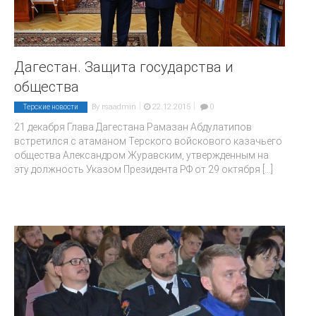
Дагестан. Защита государства и
общества
|
|
By
rsaadmin
22.12.2015
0
Терские новости
21 декабря Глава Дагестана Рамазан Абдулатипов
встретился с атаманом Терского войскового казачьего
общества Александром Журавским, утвержденным на
эту должность Указом Президента РФ от 29 октября
[...]