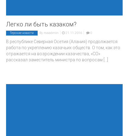
Легко ли быть казаком?
|
|
By
rsaadmin
21.11.2016
0
Терские новости
В республике Северная Осетия (Алания) продолжается
работа по укреплению казачьих обществ. О том, как это
отражается на возрождении казачества, «СО»
рассказал заместитель министра по вопросам
[...]