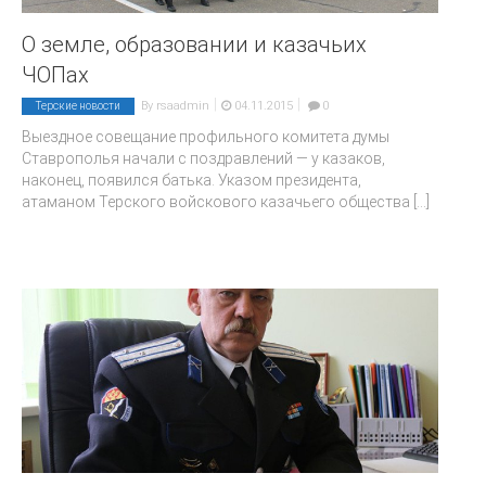
О земле, образовании и казачьих
ЧОПах
|
|
By
rsaadmin
04.11.2015
0
Терские новости
Выездное совещание профильного комитета думы
Ставрополья начали с поздравлений — у казаков,
наконец, появился батька. Указом президента,
атаманом Терского войскового казачьего общества
[...]