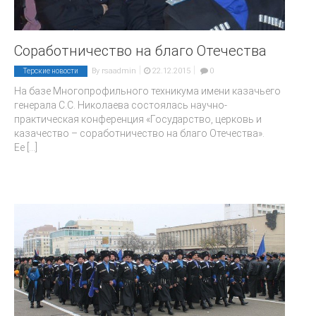
Cоработничество на благо Отечества
|
|
By
rsaadmin
22.12.2015
0
Терские новости
На базе Многопрофильного техникума имени казачьего
генерала С.С. Николаева состоялась научно-
практическая конференция «Государство, церковь и
казачество – соработничество на благо Отечества».
Ее
[...]