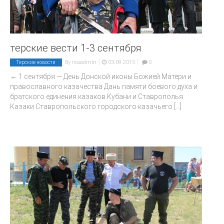
терские вести 1-3 сентября
|
|
By
rsaadmin
03.09.2015
0
Терские новости
← 1 сентября — День Донской иконы Божией Матери и
православного казачества Дань памяти боевого духа и
братского единения казаков Кубани и Ставрополья
Казаки Ставропольского городского казачьего
[...]