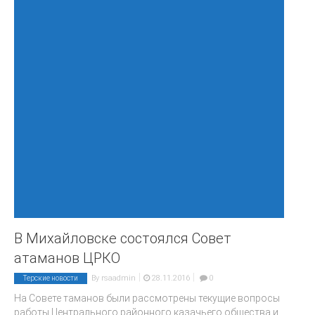
В Михайловске состоялся Совет
атаманов ЦРКО
|
|
By
rsaadmin
28.11.2016
0
Терские новости
На Совете таманов были рассмотрены текущие вопросы
работы Центрального районного казачьего общества и