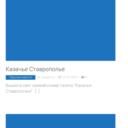
Казачье Ставрополье
|
|
By
rsaadmin
10.10.2016
0
Терские новости
Вышел в свет свежий номер газеты "Казачье
Ставрополье".
[...]