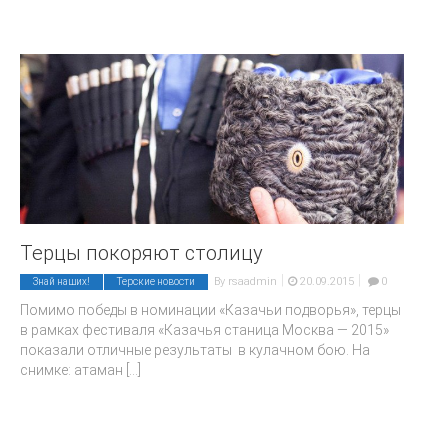
Терцы покоряют столицу
|
|
By
rsaadmin
20.09.2015
0
Знай наших!
Терские новости
Помимо победы в номинации «Казачьи подворья», терцы
в рамках фестиваля «Казачья станица Москва — 2015»
показали отличные результаты в кулачном бою. На
снимке: атаман
[...]