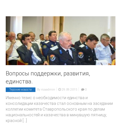
Вопросы поддержки, развития,
единства.
|
|
By
rsaadmin
29.09.2015
0
Терские новости
Именно тезис о необходимости единства и
консолидации казачества стал основным на заседании
коллегии комитета Ставропольского края по делам
национальностей и казачества в минувшую пятницу,
красной
[...]