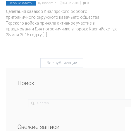
|
|
By
rsaadmin
03.06.2015
0
Терские новости
Делегация казаков Кизлярского особого
приграничного окружного казачьего общества
Терского войска приняла активное участие в
праздновании Дня пограничника в городе Каспийске, где
28 мая 2015 года у
[...]
Все публикации
Поиск
Свежие записи