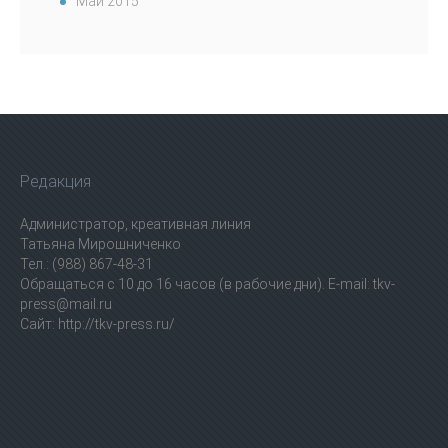
Май 2015
Редакция
Администратор, креативная линия
Татьяна Мирошниченко
Тел.: (988) 867-48-31
Обращаться с 10 до 16 часов (в рабочие дни). E-mail: tkv-
press@mail.ru
Сайт: http://tkv-press.ru/