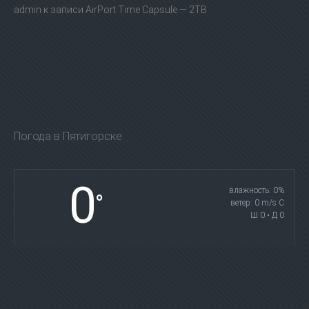
admin
к записи
AirPort Time Capsule — 2TB
Погода в Пятигорске
0
влажность: 0%
°
ветер: 0 m/s С
Ш 0 • Д 0