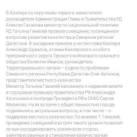
В Кизляре по поручению первого заместителя
руководителя Администрации Главы и Правительства РД
Алексея Гасанова министр по национальной политике
РД Татьяна Гамалей провела совещание, посвященное
вопросам развития казачества в Северном регионе
Дагестана. В заседании приняли участие глава Кизляра
Александр Шувалов, атаман Кизлярского особого
приграничного округа Терского войскового казачьего
общества Валентин Иванов, руководитель
Территориального органа – отдела по проблемам
Северного региона Республики Дагестан Олег Артюхов,
представители местного казачества.
Министр Татьяна Гамалей напомнила о недавнем визите
в город вице-премьера правительства РФ Александра
Хлопонина и полпреда Президента РФ в СКФО Сергея
Меликова. На их встрече с общественностью города
поднимались актуальные вопросы, в том числе – о
поддержке местного казачества. По мнению Т. Гамалей,
проведение совещаний и встреч такого уровня позволит
лучше скоординировать усилия всех сторон,
заинтересованных в становлении казачества как