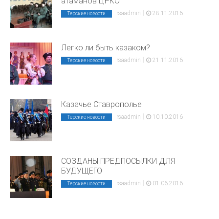
атаманов ЦРКО
|
rsaadmin
28.11.2016
Терские новости
Легко ли быть казаком?
|
rsaadmin
21.11.2016
Терские новости
Казачье Ставрополье
|
rsaadmin
10.10.2016
Терские новости
СОЗДАНЫ ПРЕДПОСЫЛКИ ДЛЯ
БУДУЩЕГО
|
rsaadmin
01.06.2016
Терские новости