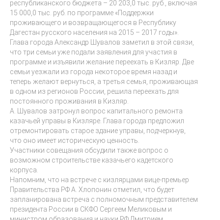
республиканского бюджета – 20 203,0 тыс. руб., включая
15 000,0 тыс. руб. по программе «Поддержки
проживающего и возвращающегося в Республику
Дагестан русского населения на 2015 – 2017 годы».
Глава города Александр Шувалов заметил в этой связи,
что три семьи уже подали заявления для участия в
программе и изъявили желание переехать в Кизляр. Две
семьи уезжали из города некоторое время назад и
теперь желают вернуться, а третья семья, проживающая
в одном из регионов России, решила переехать для
постоянного проживания в Кизляр.
А. Шувалов затронул вопрос капитального ремонта
казачьей управы в Кизляре. Глава города предложил
отремонтировать старое здание управы, подчеркнув,
что оно имеет историческую ценность.
Участники совещания обсудили также вопрос о
возможном строительстве казачьего кадетского
корпуса.
Напомним, что на встрече с кизлярцами вице-премьер
Правительства РФ А. Хлопонин отметил, что будет
запланирована встреча с полномочным представителем
президента России в СКФО Сергеем Меликовым и
министром образования и науки РФ Дмитрием