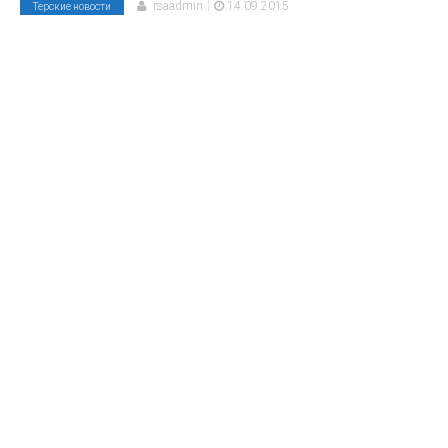
|
rsaadmin
14.09.2015
Терские новости