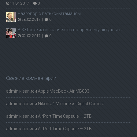
11.04.2017
|
0
Разговор с батькой-атаманом
28.02.2017
|
0
В ХХI веке идеи казачества по-прежнему актуальны
02.02.2017
|
0
Свежие комментарии
admin
к записи
Apple MacBook Air MB003
admin
к записи
Nikon J4 Mirrorless Digital Camera
admin
к записи
AirPort Time Capsule — 2TB
admin
к записи
AirPort Time Capsule — 2TB