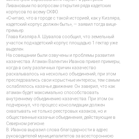
Ливановым по вопросам открытия ряда кадетских
корпусов по всему СКФО.
«Считаю, что в городе с такой историей, как у Кизляра,
кадетский корпус должен быть», — заявил тогда вице-
премьер.
Глава Кизляра А. Шувалов сообщил, что земельный
участок под кадетский корпус площадью 1 гектар уже
выделен.
На совещании были озвучены и проблемы развития
казачества. Атаман Валентин Иванов привел примеры,
когда в силу различных причин казачество
раскалывалось на несколько объединений, при этом
преследовались свои корыстные интересы, тем самым
ослаблялось казачье движение. Он заверил, что как
атаман будет максимально способствовать
внутреннему объединению казачества. При этом он
подчеркнул, что процесс консолидации должен
охватывать не только реестровых казаков, но и
общественные казачьи объединения, действующие в
Северном регионе.
В. Иванов выразил слова благодарности в адрес
руководителей муниципалитетов за всестороннюю