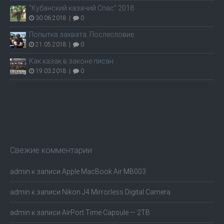
"Кубанский казачий Спас" 2018
30.06.2018
|
0
Попытка захвата. Послесловие.
21.05.2018
|
0
Как казак в законе писан
19.03.2018
|
0
Свежие комментарии
admin
к записи
Apple MacBook Air MB003
admin
к записи
Nikon J4 Mirrorless Digital Camera
admin
к записи
AirPort Time Capsule — 2TB