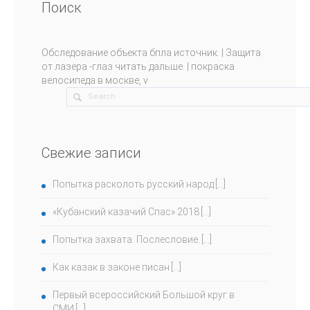
Поиск
Обследование объекта бпла
источник
. | Защита
от лазера -глаз
читать дальше
. |
покраска
велосипеда в москве, v
Свежие записи
Попытка расколоть русский народ
«Кубанский казачий Спас» 2018
Попытка захвата. Послесловие.
Как казак в законе писан
Первый всероссийский Большой круг в
СМИ