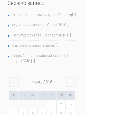
Свежие записи
Попытка расколоть русский народ
«Кубанский казачий Спас» 2018
Попытка захвата. Послесловие.
Как казак в законе писан
Первый всероссийский Большой
круг в СМИ
Июль
2016
Пн
Вт
Ср
Чт
Пт
Сб
Вс
1
2
3
4
5
6
7
8
9
10