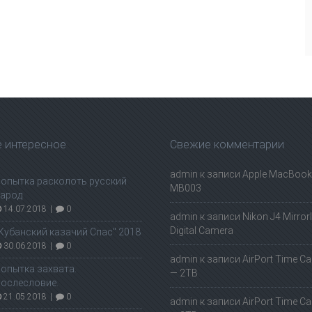
 интересное
Свежие комментарии
admin
к записи
Apple MacBook 
опытка расколоть русский
MB003
арод
14.07.2018
|
0
admin
к записи
Nikon J4 Mirror
Digital Camera
Кубанский казачий Спас" 2018
30.06.2018
|
0
admin
к записи
AirPort Time Ca
опытка захвата.
— 2TB
ослесловие.
21.05.2018
|
0
admin
к записи
AirPort Time Ca