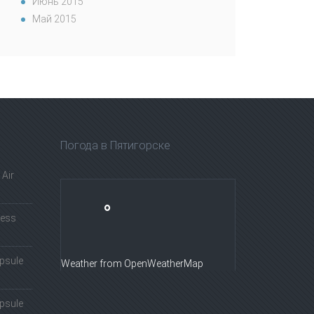
Июнь 2015
Май 2015
Погода в Пятигорске
Air
°
less
psule
Weather from OpenWeatherMap
psule