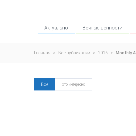
Актуально
Вечные ценности
Главная
>
Все публикации
>
2016
>
Monthly A
Все
Это интересно