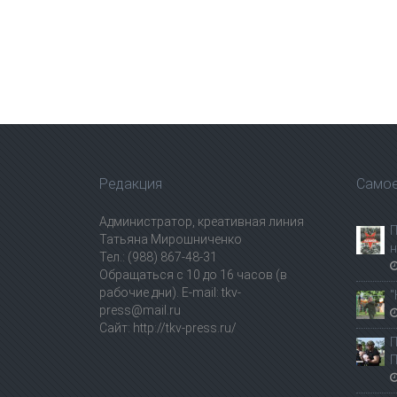
Редакция
Самое
Администратор, креативная линия
П
Татьяна Мирошниченко
н
Тел.: (988) 867-48-31
Обращаться с 10 до 16 часов (в
рабочие дни). E-mail: tkv-
"
press@mail.ru
Сайт: http://tkv-press.ru/
П
П