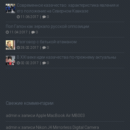
Современное казачество: характеристика явления и
его положение на Северном Кавказе
11.06.2017
|
0
Поп Гапон как зеркало русской оппозиции
11.04.2017
|
0
Разговор с батькой-атаманом
28.02.2017
|
0
В ХХI веке идеи казачества по-прежнему актуальны
02.02.2017
|
0
Свежие комментарии
admin
к записи
Apple MacBook Air MB003
admin
к записи
Nikon J4 Mirrorless Digital Camera