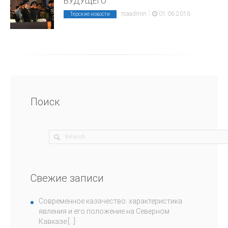
БУДУЩЕГО
|
rsaadmin
01.06.2016
Терские новости
Поиск
Свежие записи
Современное казачество: характеристика
явления и его положение на Северном
Кавказе