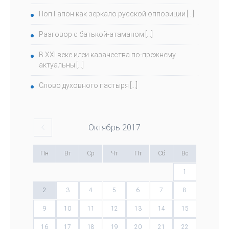
Поп Гапон как зеркало русской оппозиции
Разговор с батькой-атаманом
В ХХI веке идеи казачества по-прежнему
актуальны
Слово духовного пастыря
Октябрь
2017
Пн
Вт
Ср
Чт
Пт
Сб
Вс
1
2
3
4
5
6
7
8
9
10
11
12
13
14
15
16
17
18
19
20
21
22