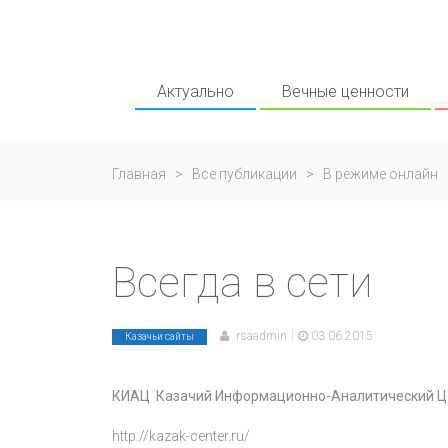
Актуально
Вечные ценности
Главная
>
Все публикации
>
В режиме онлайн
Всегда в сети
|
rsaadmin
03.06.2015
Казачьи сайты
КИАЦ Казачий Информационно-Аналитический Ц
http://kazak-center.ru/