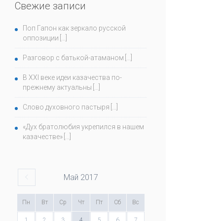
Свежие записи
Поп Гапон как зеркало русской
оппозиции
Разговор с батькой-атаманом
В ХХI веке идеи казачества по-
прежнему актуальны
Слово духовного пастыря
«Дух братолюбия укрепился в нашем
казачестве»
Май
2017
Пн
Вт
Ср
Чт
Пт
Сб
Вс
1
2
3
4
5
6
7