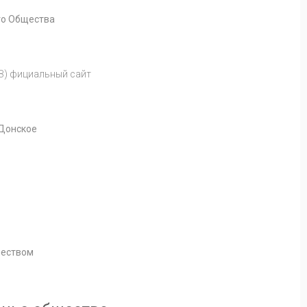
го Общества
З) фициальный сайт
 Донское
чеством