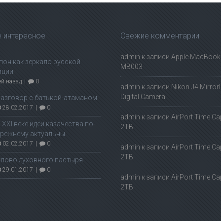
 интересное
Свежие комментарии
admin
к записи
Apple MacBook 
пон как зеркало русской
MB003
иции
ей назад
|
0
admin
к записи
Nikon J4 Mirror
Digital Camera
азговор с батькой-атаманом
28.02.2017
|
0
admin
к записи
AirPort Time Ca
 ХХI веке идеи казачества по-
2TB
режнему актуальны
02.02.2017
|
0
admin
к записи
AirPort Time Ca
2TB
лово духовного пастыря
29.01.2017
|
0
admin
к записи
AirPort Time Ca
2TB