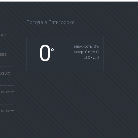
Погода в Пятигорске
Air
0
влажность: 0%
°
ветер: 0 m/s С
less
Ш 0 • Д 0
psule —
psule —
psule —