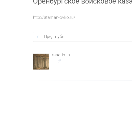
Оренбургское войсковое каз
http://ataman-ovko.ru/
Пред. публ.
rsaadmin