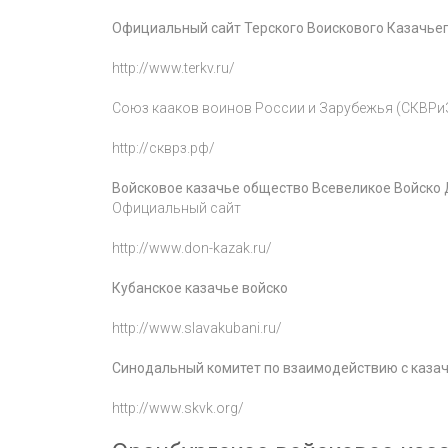
Официальный сайт Терского Воискового Казачье
http://www.terkv.ru/
Союз кааков воинов России и Зарубежья (СКВРи
http://скврз.рф/
Войсковое казачье общество Всевеликое Войско
Официальный сайт
http://www.don-kazak.ru/
Кубанское казачье войско
http://www.slavakubani.ru/
Синодальный комитет по взаимодействию с каза
http://www.skvk.org/