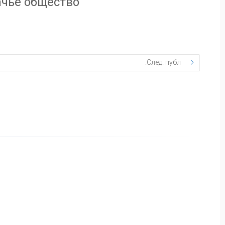
ачье общество
След. публ.