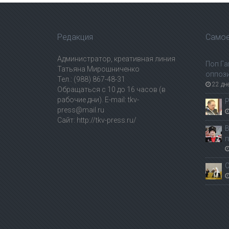
Редакция
Самое
Администратор, креативная линия
Поп Га
Татьяна Мирошниченко
оппоз
Тел.: (988) 867-48-31
22 дн
Обращаться с 10 до 16 часов (в
рабочие дни). E-mail: tkv-
Р
press@mail.ru
Сайт: http://tkv-press.ru/
В
п
С