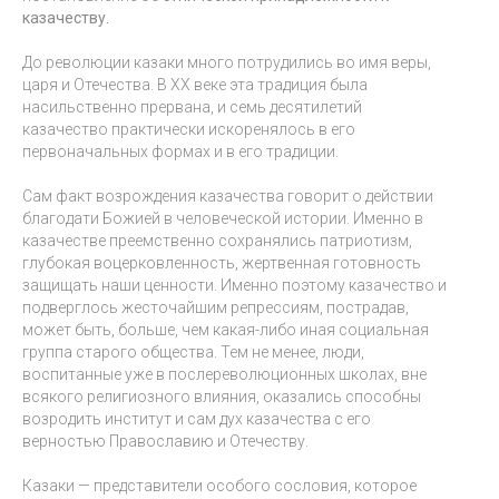
казачеству.
До революции казаки много потрудились во имя веры,
царя и Отечества. В ХХ веке эта традиция была
насильственно прервана, и семь десятилетий
казачество практически искоренялось в его
первоначальных формах и в его традиции.
Сам факт возрождения казачества говорит о действии
благодати Божией в человеческой истории. Именно в
казачестве преемственно сохранялись патриотизм,
глубокая воцерковленность, жертвенная готовность
защищать наши ценности. Именно поэтому казачество и
подверглось жесточайшим репрессиям, пострадав,
может быть, больше, чем какая-либо иная социальная
группа старого общества. Тем не менее, люди,
воспитанные уже в послереволюционных школах, вне
всякого религиозного влияния, оказались способны
возродить институт и сам дух казачества с его
верностью Православию и Отечеству.
Казаки — представители особого сословия, которое