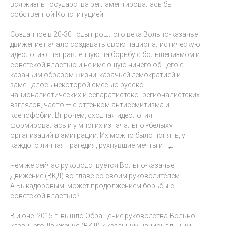
вся жизнь государства регламентировалась бы
собственной Конституцией
Созданное в 20-30 годы прошлого века Вольно-казачье
движение начало создавать свою националистическую
идеологию, направленную на борьбу с большевизмом и
советской властью и не имеющую ничего общего с
казачьим образом жизни, казачьей демократией и
замещалось некоторой смесью русско-
националистических и сепаратистско -регионалистских
взглядов, часто — с оттенком антисемитизма и
ксенофобии. Впрочем, сходная идеология
формировалась и у многих изначально «белых»
организаций в эмиграции. Их можно было понять, у
каждого личная трагедия, рухнувшие мечты и т.д.
Чем же сейчас руководствуется Вольно-казачье
Движение (ВКД) во главе со своим руководителем
А.Быкадоровым, может продолжением борьбы с
советской властью?
В июне .2015 г. вышло Обращение руководства Вольно-
казачьего Движения (ВКД) к казачьим национальным