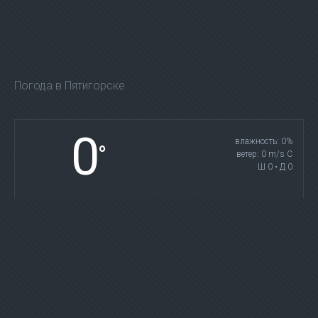
Погода в Пятигорске
0
влажность: 0%
°
ветер: 0 m/s С
Ш 0 • Д 0