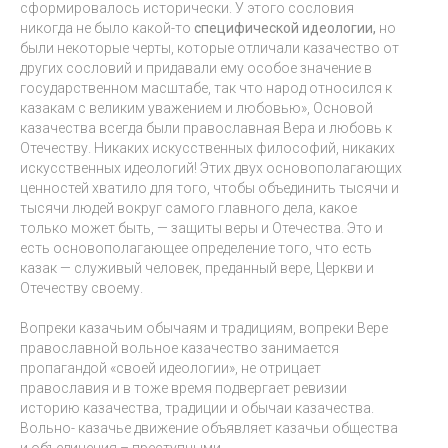
сформировалось исторически. У этого сословия
никогда не было какой-то
специфической идеологии,
но
были некоторые черты, которые отличали казачество от
других сословий и придавали ему особое значение в
государственном масштабе, так что народ относился к
казакам с великим уважением и любовью», Основой
казачества всегда были православная Вера и любовь к
Отечеству. Никаких искусственных философий, никаких
искусственных идеологий! Этих двух основополагающих
ценностей хватило для того, чтобы объединить тысячи и
тысячи людей вокруг самого главного дела, какое
только может быть, — защиты веры и Отечества. Это и
есть основополагающее определение того, что есть
казак — служивый человек, преданный вере, Церкви и
Отечеству своему.
Вопреки казачьим обычаям и традициям, вопреки Вере
православной вольное казачество занимается
пропагандой «своей идеологии», не отрицает
православия и в тоже время подвергает ревизии
историю казачества, традиции и обычаи казачества.
Вольно- казачье движение объявляет казачьи общества
и объединения – преступными.