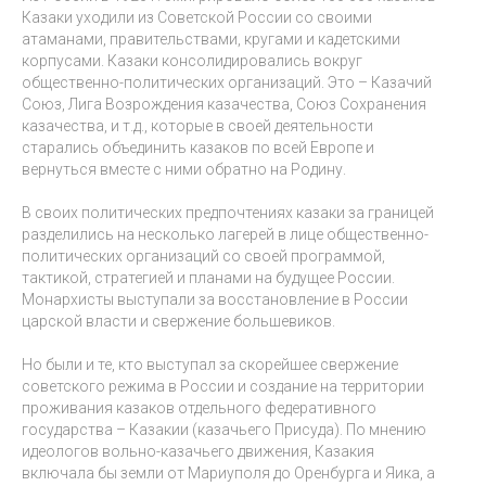
Казаки уходили из Советской России со своими
атаманами, правительствами, кругами и кадетскими
корпусами. Казаки консолидировались вокруг
общественно-политических организаций. Это – Казачий
Союз, Лига Возрождения казачества, Союз Сохранения
казачества, и т.д., которые в своей деятельности
старались объединить казаков по всей Европе и
вернуться вместе с ними обратно на Родину.
В своих политических предпочтениях казаки за границей
разделились на несколько лагерей в лице общественно-
политических организаций со своей программой,
тактикой, стратегией и планами на будущее России.
Монархисты выступали за восстановление в России
царской власти и свержение большевиков.
Но были и те, кто выступал за скорейшее свержение
советского режима в России и создание на территории
проживания казаков отдельного федеративного
государства – Казакии (казачьего Присуда). По мнению
идеологов вольно-казачьего движения, Казакия
включала бы земли от Мариуполя до Оренбурга и Яика, а