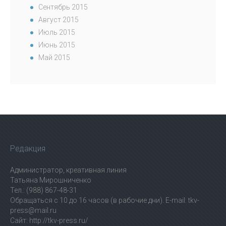
Сентябрь 2015
Август 2015
Июль 2015
Июнь 2015
Май 2015
Редакция
Администратор, креативная линия
Татьяна Мирошниченко
Тел.: (988) 867-48-31
Обращаться с 10 до 16 часов (в рабочие дни). E-mail: tkv-
press@mail.ru
Сайт: http://tkv-press.ru/