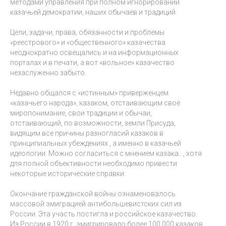
методами управления при полном игнорировании
казачьей демократии, наших обычаев и традиций.
Цели, задачи, права, обязанности и проблемы
«реестрового» и «общественного» казачества
неоднократно освещались и на информационных
порталах и в печати, а вот «вольное» казачество
незаслуженно забыто.
Недавно общался с «истинным» приверженцем
«казачьего народа», казаком, отстаивающим своё
миропонимание, свои традиции и обычаи,
отстаивающий, по возможности, земли Присуда,
видящим все причины разногласий казаков в
принципиальных убеждениях , а именно в казачьей
идеологии. Можно согласиться с мнением казака…, хотя
для полной объективности необходимо привести
некоторые исторические справки.
Окончание гражданской войны ознаменовалось
массовой эмиграцией антибольшевистских сил из
России. Эта участь постигла и российское казачество.
Из России в 1920 г. эмигрировало более 100 000 казаков