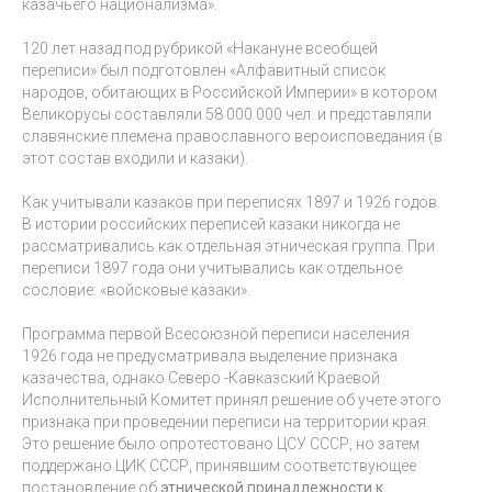
казачьего национализма».
120 лет назад под рубрикой «Накануне всеобщей
переписи» был подготовлен «Алфавитный список
народов, обитающих в Российской Империи» в котором
Великорусы составляли 58 000 000 чел. и представляли
славянские племена православного вероисповедания (в
этот состав входили и казаки).
Как учитывали казаков при переписях 1897 и 1926 годов.
В истории российских переписей казаки никогда не
рассматривались как отдельная этническая группа. При
переписи 1897 года они учитывались как отдельное
сословие: «войсковые казаки».
Программа первой Всесоюзной переписи населения
1926 года не предусматривала выделение признака
казачества, однако Северо -Кавказский Краевой
Исполнительный Комитет принял решение об учете этого
признака при проведении переписи на территории края.
Это решение было опротестовано ЦСУ СССР, но затем
поддержано ЦИК СССР, принявшим соответствующее
постановление об
этнической принадлежности к