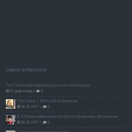
Самое интересное
Поп Гапон как зеркало русской оппозиции
22 дней назад
|
0
Разговор с батькой-атаманом
28.02.2017
|
0
В ХХI веке идеи казачества по-прежнему актуальны
02.02.2017
|
0
Слово духовного пастыря