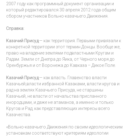
2007 году как программный документ организации и
который редактировался 30 апреля 2012 года общим
сбором участников Вольно-казачьего Движения.
Справка:
Казачий Присуд
— как территория. Первыми привязали к
конкретной территории этот термин Донцы. Вообще же,
право на владение землями подвластными Кругам и
Радам. Земли от Днепра до Яика, от Черного моря до
Оренбуржья и от Воронежа до Кавказа – Дикое Поле.
Казачий Присуд
— как власть. Главенство власти
Казачьей,власти избранной Казаками, власти кругов и
рад на землях Казачьего Присуда, не старшины
Казачьей, не власти от начальства присланного
инородцами, и даже не атаманов, а именно и только
Кругов и Рад, как представляющих интересы всего
Казачества.
«Вольно-казачьего Движения по своим идеологическим
установкам соответствуют критериям идеологии