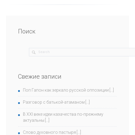
Поиск
Свежие записи
Поп Гапон как зеркало русской оппозиции
Разговор с батькой-атаманом
В ХХI веке идеи казачества по-прежнему
актуальны
Слово духовного пастыря