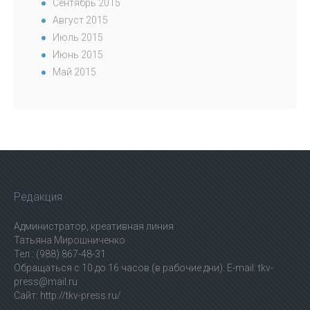
Сентябрь 2015
Август 2015
Июль 2015
Июнь 2015
Май 2015
Редакция
Администратор, креативная линия
Татьяна Мирошниченко
Тел.: (988) 867-48-31
Обращаться с 10 до 16 часов (в рабочие дни). E-mail: tkv-
press@mail.ru
Сайт: http://tkv-press.ru/