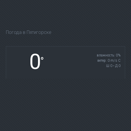
Погода в Пятигорске
0
влажность: 0%
°
ветер: 0 m/s С
Ш 0 • Д 0