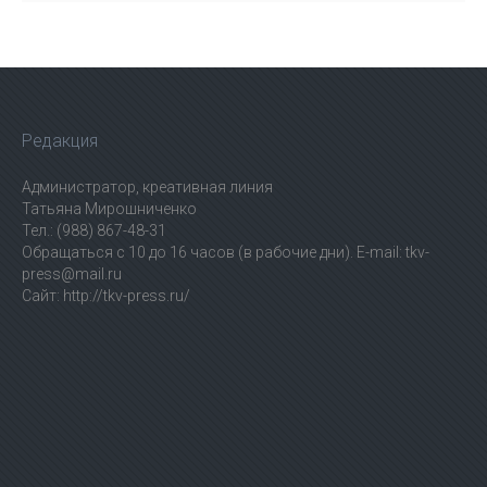
Редакция
Администратор, креативная линия
Татьяна Мирошниченко
Тел.: (988) 867-48-31
Обращаться с 10 до 16 часов (в рабочие дни). E-mail: tkv-
press@mail.ru
Сайт: http://tkv-press.ru/