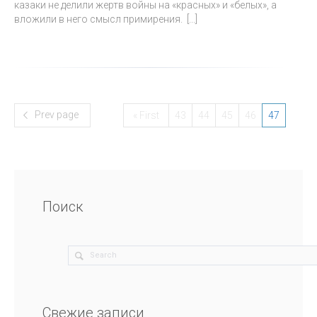
казаки не делили жертв войны на «красных» и «белых», а
вложили в него смысл примирения.
[...]
Prev page
« First
43
44
45
46
47
Поиск
Свежие записи