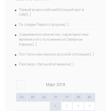
Первый всероссийский Большой круг в
СМИ
По следам Первого форума
Современное казачество: характеристика
явления и его положение на Северном
Кавказе
Поп Гапон как зеркало русской оппозиции
Разговор с батькой-атаманом
Март
2018
Пн
Вт
Ср
Чт
Пт
Сб
Вс
1
2
3
4