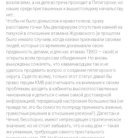
возлагаем», а на деле встреча проходит в Пятигорске, но
наших среди приглашенных к вышестоящему начальству
нет…
Чтобы не было домыслов и кривотолков, сразу
расставим точки. Мы декларируем отсутствие камней за
пазухой в отношение атамана Журавского (в прошлом
было немало случаев, когда казаки признавали своими
людей, которые со временем доказывали свою
преданность делами, и для нас атаман ТВКО — свой) и
открыты всем процессам объединения. Но вновь
вынуждены сожалеть, что кавминводцам так и не
удалось продавить вопрос о создании пятигорского
округа. Судя по всему, только этот статус давал бы
право терцам КМВ рассчитывать на внимание к своим
проблемам, входить в кабинеты высокопоставленных
чиновников и делиться с ними самой достоверной
информацией, передающей настроение большинства (не
правда ли, это бы помогло полпреду принимать важные,
грамотные решения в отношение региона?). Дагестан и
Чечня, бесспорно, имеют непреходящее стратегическое
значение, но не стоит забывать, что и наш дом — такая
же уязвимая, требующая самого пристального
внимания часть РФ. На Кавминводы приезжают