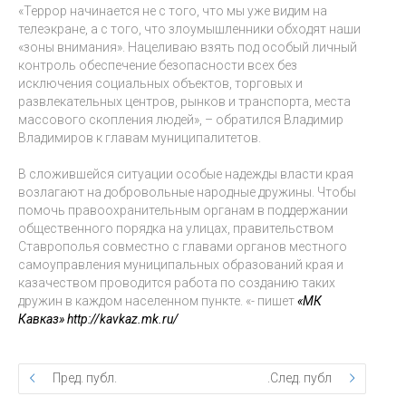
«Террор начинается не с того, что мы уже видим на
телеэкране, а с того, что злоумышленники обходят наши
«зоны внимания». Нацеливаю взять под особый личный
контроль обеспечение безопасности всех без
исключения социальных объектов, торговых и
развлекательных центров, рынков и транспорта, места
массового скопления людей», – обратился Владимир
Владимиров к главам муниципалитетов.
В сложившейся ситуации особые надежды власти края
возлагают на добровольные народные дружины. Чтобы
помочь правоохранительным органам в поддержании
общественного порядка на улицах, правительством
Ставрополья совместно с главами органов местного
самоуправления муниципальных образований края и
казачеством проводится работа по созданию таких
дружин в каждом населенном пункте. «- пишет
«МК
Кавказ» http://kavkaz.mk.ru/
Пред. публ.
След. публ.