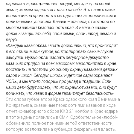
взрывают и расстреливают людей, мы здесь, на своей
земле, можем надеяться только на себя. Это наше с вами
испытание на прочность в сегодняшних экономических и
политических условиях. Казаки – эта сила, от которой во
многом зависит безопасность края. И именно казаки
должны защищать себя, свои семьи, свои народ, землю и
веру!».
«Каждый казак обязан знать досконально, что происходит
в его станице или хуторе, контролировать самые глухие
закоулки. Нужно организовать регулярное дежурство
казачьих отрядов на всех массовых мероприятиях в крае,
поставить на постоянную основу охрану казаками детских
садов и школ. Сегодня школы и детские сады охраняют
ЧОПы, а мы что-то говорим про уклад и традиции. Если
наши дети будут видеть, что их охраняют казаки, они будут
понимать, что казак в форме гарантирует безопасность».
Эти слова губернатора Краснодарского края Вениамина
Кондратьева, сказанные перед сотнями казаков в ходе
отчетно-выборного сбора ККВ 21 ноября в Краснодаре
в тот же день появились в СМИ. Одобрительное «любо!»
обозначило полное понимание той ответственности,
которую возложила на кубанцов федеральная власть,