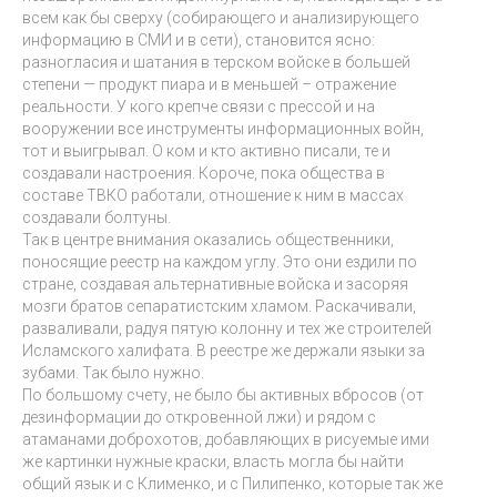
всем как бы сверху (собирающего и анализирующего
информацию в СМИ и в сети), становится ясно:
разногласия и шатания в терском войске в большей
степени — продукт пиара и в меньшей – отражение
реальности. У кого крепче связи с прессой и на
вооружении все инструменты информационных войн,
тот и выигрывал. О ком и кто активно писали, те и
создавали настроения. Короче, пока общества в
составе ТВКО работали, отношение к ним в массах
создавали болтуны.
Так в центре внимания оказались общественники,
поносящие реестр на каждом углу. Это они ездили по
стране, создавая альтернативные войска и засоряя
мозги братов сепаратистским хламом. Раскачивали,
разваливали, радуя пятую колонну и тех же строителей
Исламского халифата. В реестре же держали языки за
зубами. Так было нужно.
По большому счету, не было бы активных вбросов (от
дезинформации до откровенной лжи) и рядом с
атаманами доброхотов, добавляющих в рисуемые ими
же картинки нужные краски, власть могла бы найти
общий язык и с Клименко, и с Пилипенко, которые так же