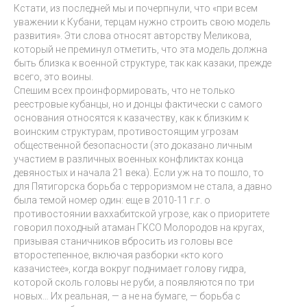
Кстати, из последней мы и почерпнули, что «при всем
уважении к Кубани, терцам нужно строить свою модель
развития». Эти слова относят авторству Меликова,
который не преминул отметить, что эта модель должна
быть близка к военной структуре, так как казаки, прежде
всего, это воины.
Спешим всех проинформировать, что не только
реестровые кубанцы, но и донцы фактически с самого
основания относятся к казачеству, как к близким к
воинским структурам, противостоящим угрозам
общественной безопасности (это доказано личным
участием в различных военных конфликтах конца
девяностых и начала 21 века). Если уж на то пошло, то
для Пятигорска борьба с терроризмом не стала, а давно
была темой номер один: еще в 2010-11 г.г. о
противостоянии ваххабитской угрозе, как о приоритете
говорил походный атаман ГКСО Молородов на кругах,
призывая станичников вбросить из головы все
второстепенное, включая разборки «кто кого
казачистее», когда вокруг поднимает голову гидра,
которой сколь головы не руби, а появляются по три
новых… Их реальная, — а не на бумаге, — борьба с