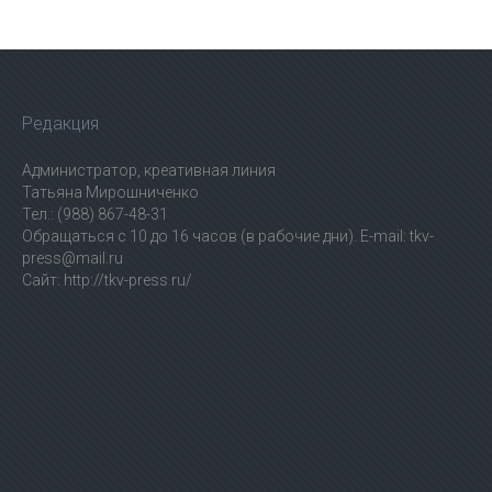
Редакция
Администратор, креативная линия
Татьяна Мирошниченко
Тел.: (988) 867-48-31
Обращаться с 10 до 16 часов (в рабочие дни). E-mail: tkv-
press@mail.ru
Сайт: http://tkv-press.ru/