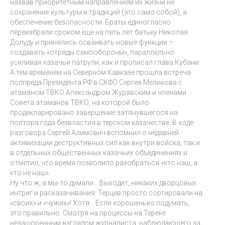
назвав приоритетным направлением их жизни не
сохранение культуры и традиций (это само собой), а
обеспечение безопасности. Браты единогласно
переизбрали сроком еще на пять лет батьку Николая
Долуду и принялись осваивать новые функции –
создавать «отряды самообороны», параллельно
усиливая казачьи патрули, как и прописал глава Кубани.
А тем временем на Северном Кавказе прошла встреча
полпреда Президента РФ в СКФО Сергея Меликова с
атаманом ТВКО Александром Журавским и членами
Совета атаманов ТВКО, на которой было
продекларировано завершение затянувшегося на
полтора года безвластия в терском казачестве. В ходе
разговора Сергей Алимович вспомнил о недавней
активизации деструктивных сил как внутри войска, так и
в отдельных общественных казачьих объединениях и
отметил, что время позволило разобраться «кто наш, а
кто не наш».
Ну что ж, а мы-то думали… Выходит, никаких дворцовых
интриг и расказачивания. Терцев просто сортировали на
«своих» и «чужих»! Хотя… Если хорошенько подумать,
это правильно. Смотря на процессы на Тереке
незашоренным взглядом журналиста, наблюдающего за