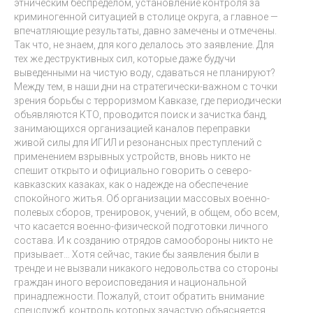
этническим беспределом, установление контроля за
криминогенной ситуацией в столице округа, а главное —
впечатляющие результаты, давно замечены и отмечены.
Так что, не знаем, для кого делалось это заявление. Для
тех же деструктивных сил, которые даже будучи
выведенными на чистую воду, сдаваться не планируют?
Между тем, в наши дни на стратегически-важном с точки
зрения борьбы с терроризмом Кавказе, где периодически
объявляются КТО, проводится поиск и зачистка банд,
занимающихся организацией каналов переправки
живой силы для ИГИЛ и резонансных преступлений с
применением взрывных устройств, вновь никто не
спешит открыто и официально говорить о северо-
кавказских казаках, как о надежде на обеспечение
спокойного житья. Об организации массовых военно-
полевых сборов, тренировок, учений, в общем, обо всем,
что касается военно-физической подготовки личного
состава. И к созданию отрядов самообороны никто не
призывает… Хотя сейчас, такие бы заявления были в
тренде и не вызвали никакого недовольства со стороны
граждан иного вероисповедания и национальной
принадлежности. Пожалуй, стоит обратить внимание
спецслужб, контроль которых зачастую объясняется