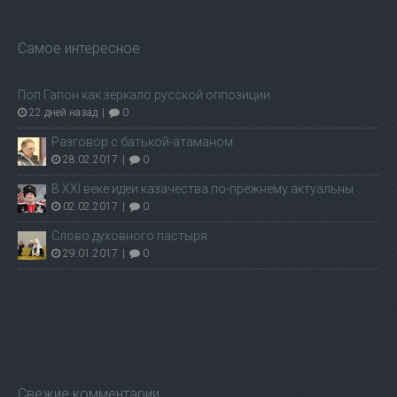
Самое интересное
Поп Гапон как зеркало русской оппозиции
22 дней назад
|
0
Разговор с батькой-атаманом
28.02.2017
|
0
В ХХI веке идеи казачества по-прежнему актуальны
02.02.2017
|
0
Слово духовного пастыря
29.01.2017
|
0
Свежие комментарии