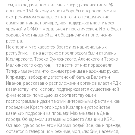
тем, что задачи, поставленные перед казачеством РФ
согласно 154 Закону в части борьбы с терроризмом и
экстремизмом совпадают, на то, что терцам нужна
самая активная, принародная поддержка власти всех
уровней в СКФО – моральная и практическая. И это будет
хорошей мотивацией для объединения и пополнения
реестра.
Не спорим, что касается братов из национальных
республик, — а на встрече с пролпредом были атаманы
Кизлярского, Терско-Сунженского, Аланского и Терско-
Малкинского округов, — то вести от них порадовали.
Теперь мы знаем, что южные границы в надежных руках.
К примеру, взбодрил дагестанский батька Валентин
Иванов, рассказав о расположении органов власти РД к
казачеству, что, к слову, подтверждается существенной
финансовой помощью из соответствующей
госпрограммы и даже такими интересными фактами, как
проведение Крестного хода в Кизляре и устройстве
казачьих подворий на площади Махачкалы на День
города. Обнадежили атаманы обществ Алании и КБР…
Однако, где во всем этом Кавминводы? Все, как и прежде,
остается в телефонном режиме, мол, «любим, надеемся,