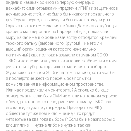
видели в казаках воинов (в первую очередь с
ваххабитскими огрызками -предтечи ИГИЛ) и защитников
вечных ценностей. И не было бы никакого провального
для Терека периода, а кликуши бы давно заткнули рты.
Однако выходит — желания не было. Даже когда кубанцы
красиво маршировали на Параде Победы, показывая
миру, какая именно роль казачеству отводится Кремлем,
терского батьку (выбранного Кругом! – не это ли
высший орган, решения которого изначально
легитимны?) еще полгода называли атаманом СОКО
ТВКО и не спешили впускать в высокие кабинеты и с ним
ручкаться. Губернатор лишь отметился на выборах
Журавского весной 2015 и на том спасибо, хотя мог бы
в последствие жестко пресечь все попытки
домысливания в информационном пространстве.
Или нас продолжали мониторить? А сколько бы еще
зондировали, если бы в СМИ не стали на полном серьезе
обсуждать вопрос о неподчинении атаману ТВКО раз
его кандидатура не утверждена Президентом РФ (в
обществе тут же возникло мнение, что грядут
четвертые за два года выборы)? Если бы не разговоры о
дисциплине, — нужна либо не нужна, так как
противоречит некоему культурному коду? А главное,