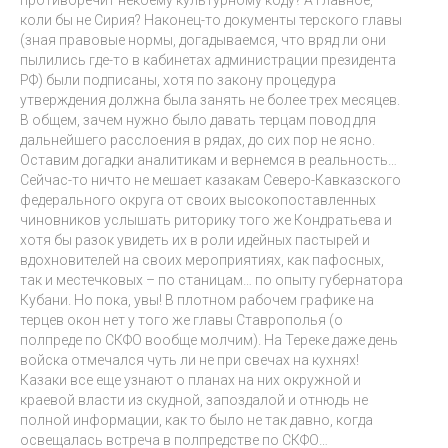
коли бы не Сирия? Наконец-то документы терского главы
(зная правовые нормы, догадываемся, что вряд ли они
пылились где-то в кабинетах администрации президента
РФ) были подписаны, хотя по закону процедура
утверждения должна была занять не более трех месяцев.
В общем, зачем нужно было давать терцам повод для
дальнейшего расслоения в рядах, до сих пор не ясно.
Оставим догадки аналитикам и вернемся в реальность…
Сейчас-то ничто не мешает казакам Северо-Кавказского
федерального округа от своих высокопоставленных
чиновников услышать риторику того же Кондратьева и
хотя бы разок увидеть их в роли идейных пастырей и
вдохновителей на своих мероприятиях, как пафосных,
так и местечковых – по станицам… по опыту губернатора
Кубани. Но пока, увы! В плотном рабочем графике на
терцев окон нет у того же главы Ставрополья (о
полпреде по СКФО вообще молчим). На Тереке даже день
войска отмечался чуть ли не при свечах на кухнях!
Казаки все еще узнают о планах на них окружной и
краевой власти из скудной, запоздалой и отнюдь не
полной информации, как то было не так давно, когда
освещалась встреча в полпредстве по СКФО…