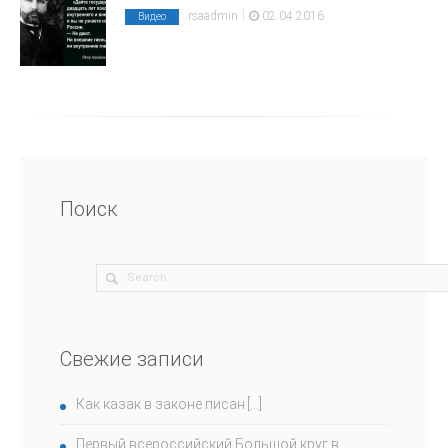
|
rsaadmin
02.04.2016
Видео
Поиск
Свежие записи
Как казак в законе писан
Первый всероссийский Большой круг в