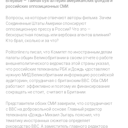
Впервые — тайная бухгалтерия американских фондов и
российских оппозиционных СМИ.
Вопросы, на которые отвечают авторы фильма: Зачем
Соединенные Штаты Америки спонсируют
оппозиционную прессу в России? Что это —
бескорыстная помощь или вербовка агентов влияния?
Кто брал, сколько и за что?
Politonline.ru писал, что Комитет по иностранным делам
палаты общин Великобритании в своем отчете о работе
внешнеполитического ведомства этой страны указал,
что российские телеканалы РБК и Дождь «доставляют
нужную МИД Великобритании информацию российской
аудитории», сотрудничая с британским ВВС. Оба СМИ
работают эффективно и поэтому их финансирование
сокращать не стоит, считают в Британии.
Представители обоих СМИ заверили, что сотрудничают
с ВВС на добровольной основе. Главный редактор
телеканала «Дождь» Михаил Зыгарь пояснил, что
тематику иностранных сюжетов определяет
руководство BBC. А заместитель главного редактора