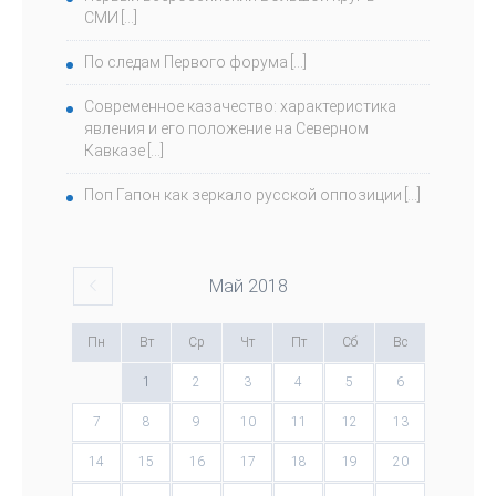
СМИ
По следам Первого форума
Современное казачество: характеристика
явления и его положение на Северном
Кавказе
Поп Гапон как зеркало русской оппозиции
Май
2018
Пн
Вт
Ср
Чт
Пт
Сб
Вс
1
2
3
4
5
6
7
8
9
10
11
12
13
14
15
16
17
18
19
20