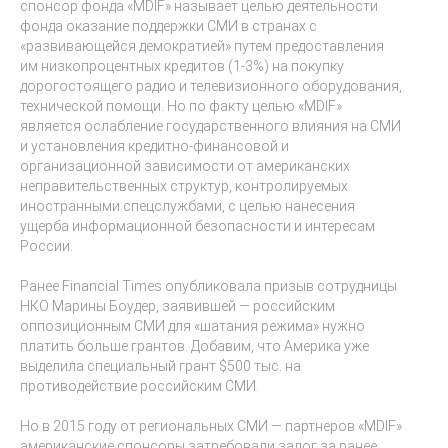
спонсор фонда «MDIF» называет целью деятельности
фонда оказание поддержки СМИ в странах с
«развивающейся демократией» путем предоставления
им низкопроцентных кредитов (1-3%) на покупку
дорогостоящего радио и телевизионного оборудования,
технической помощи. Но по факту целью «MDIF»
является ослабление государственного влияния на СМИ
и установления кредитно-финансовой и
организационной зависимости от американских
неправительственных структур, контролируемых
иностранными спецслужбами, с целью нанесения
ущерба информационной безопасности и интересам
России.
Ранее Financial Times опубликовала призыв сотрудницы
НКО Марины Боудер, заявившей — российским
оппозиционным СМИ для «шатания режима» нужно
платить больше грантов. Добавим, что Америка уже
выделила специальный грант $500 тыс. на
противодействие российским СМИ.
Но в 2015 году от региональных СМИ — партнеров «MDIF»
американские спонсоры затребовали залог за ранее