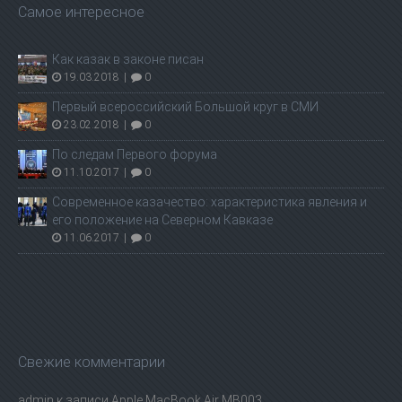
Самое интересное
Как казак в законе писан
19.03.2018
|
0
Первый всероссийский Большой круг в СМИ
23.02.2018
|
0
По следам Первого форума
11.10.2017
|
0
Современное казачество: характеристика явления и
его положение на Северном Кавказе
11.06.2017
|
0
Свежие комментарии
admin
к записи
Apple MacBook Air MB003