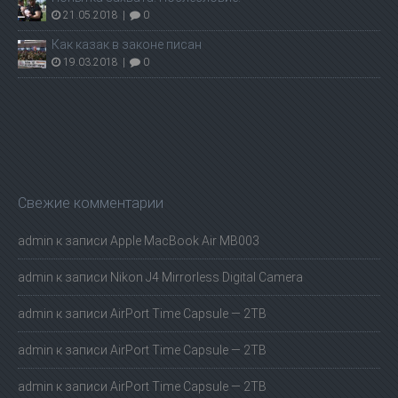
21.05.2018
|
0
Как казак в законе писан
19.03.2018
|
0
Свежие комментарии
admin
к записи
Apple MacBook Air MB003
admin
к записи
Nikon J4 Mirrorless Digital Camera
admin
к записи
AirPort Time Capsule — 2TB
admin
к записи
AirPort Time Capsule — 2TB
admin
к записи
AirPort Time Capsule — 2TB