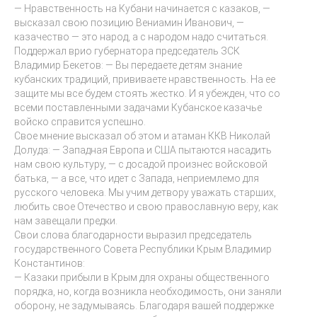
— Нравственность на Кубани начинается с казаков, —
высказал свою позицию Вениамин Иванович, —
казачество — это народ, а с народом надо считаться.
Поддержал врио губернатора председатель ЗСК
Владимир Бекетов: — Вы передаете детям знание
кубанских традиций, прививаете нравственность. На ее
защите мы все будем стоять жестко. И я убежден, что со
всеми поставленными задачами Кубанское казачье
войско справится успешно.
Свое мнение высказал об этом и атаман ККВ Николай
Долуда: — Западная Европа и США пытаются насадить
нам свою культуру, — с досадой произнес войсковой
батька, — а все, что идет с Запада, неприемлемо для
русского человека. Мы учим детвору уважать старших,
любить свое Отечество и свою православную веру, как
нам завещали предки.
Свои слова благодарности выразил председатель
государственного Совета Республики Крым Владимир
Константинов:
— Казаки прибыли в Крым для охраны общественного
порядка, но, когда возникла необходимость, они заняли
оборону, не задумываясь. Благодаря вашей поддержке