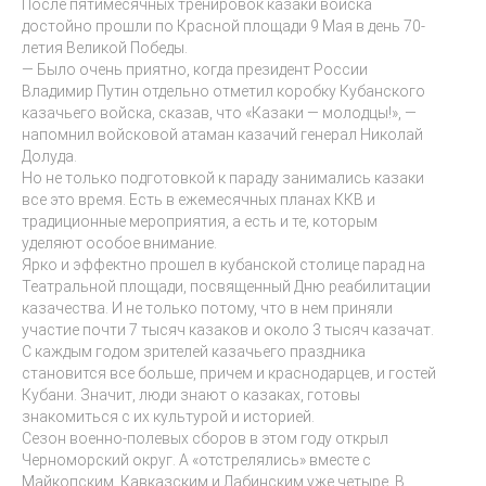
После пятимесячных тренировок казаки войска
достойно прошли по Красной площади 9 Мая в день 70-
летия Великой Победы.
— Было очень приятно, когда президент России
Владимир Путин отдельно отметил коробку Кубанского
казачьего войска, сказав, что «Казаки — молодцы!», —
напомнил войсковой атаман казачий генерал Николай
Долуда.
Но не только подготовкой к параду занимались казаки
все это время. Есть в ежемесячных планах ККВ и
традиционные мероприятия, а есть и те, которым
уделяют особое внимание.
Ярко и эффектно прошел в кубанской столице парад на
Театральной площади, посвященный Дню реабилитации
казачества. И не только потому, что в нем приняли
участие почти 7 тысяч казаков и около 3 тысяч казачат.
С каждым годом зрителей казачьего праздника
становится все больше, причем и краснодарцев, и гостей
Кубани. Значит, люди знают о казаках, готовы
знакомиться с их культурой и историей.
Сезон военно-полевых сборов в этом году открыл
Черноморский округ. А «отстрелялись» вместе с
Майкопским, Кавказским и Лабинским уже четыре. В