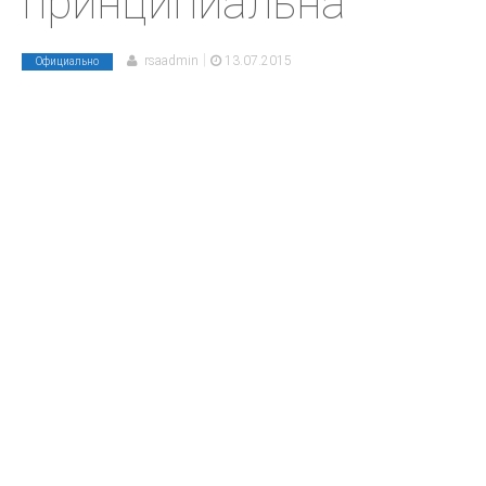
принципиальна
|
rsaadmin
13.07.2015
Официально