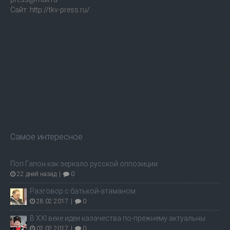
Сайт: http://tkv-press.ru/
Самое интересное
Поп Гапон как зеркало русской оппозиции
22 дней назад
|
0
Разговор с батькой-атаманом
28.02.2017
|
0
В ХХI веке идеи казачества по-прежнему актуальны
02.02.2017
|
0