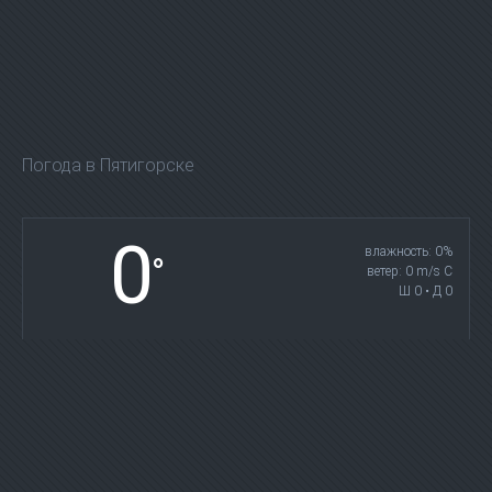
Погода в Пятигорске
0
влажность: 0%
°
ветер: 0 m/s С
Ш 0 • Д 0