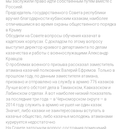
мы заслужили право идти собственным путем вместе с
Россией.
Председатель государственного Совета республики
вручил благодарности кубанским казакам, наиболее
отличившимся во время охраны общественного порядка
в Крыму.
Обсудили на Совете вопросы обучения казачат в
кадетских корпусах. С докладом по этому вопросу
выступил директор краевого департамента по делам
казачества и работы с военнослужащими Александр
Кравцов.
О проблемах военного призыва рассказал заместитель
атамана казачий полковник Валерий Ефремов. Только в
прошлом году, по данным заместителя атамана,
призвано и отправлено на службу в армию 776 казаков.
Лучше всего обстоят дела в Таманском, Кавказском и
Лабинском отделах. А вот наиболее низкий показатель
за последние три года — в Черноморском округе — в
2014 году служить в армию не ушел ни один казак.
Значит, либо казаки не заинтересованы вступать в
казачье общество, либо казачья молодежь атаманами
курируется недостаточно.
На Совете затронули вопрос состояния помещений