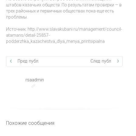
штабов казачьих обществ. По результатам проверки — в
трех районных и первичных обществах пока еще есть
проблемы.
Источник: http://www.slavakubani.ru/management/council-
atamans/detail-25857-
podderzhka_kazachestva_dlya_menya_printsipialna
Пред. публ.
След. публ.
rsaadmin
Похожие сообщения