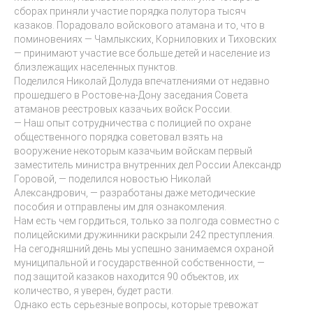
сборах приняли участие порядка полутора тысяч
казаков. Порадовало войскового атамана и то, что в
поминовениях — Чамлыкских, Корниловких и Тиховских
— принимают участие все больше детей и население из
близлежащих населенных пунктов.
Поделился Николай Долуда впечатлениями от недавно
прошедшего в Ростове-на-Дону заседания Совета
атаманов реестровых казачьих войск России.
— Наш опыт сотрудничества с полицией по охране
общественного порядка советовал взять на
вооружение некоторым казачьим войскам первый
заместитель министра внутренних дел России Александр
Горовой, — поделился новостью Николай
Александрович, — разработаны даже методические
пособия и отправлены им для ознакомления.
Нам есть чем гордиться, только за полгода совместно с
полицейскими дружинники раскрыли 242 преступления.
На сегодняшний день мы успешно занимаемся охраной
муниципальной и государственной собственности, —
под защитой казаков находится 90 объектов, их
количество, я уверен, будет расти.
Однако есть серьезные вопросы, которые тревожат