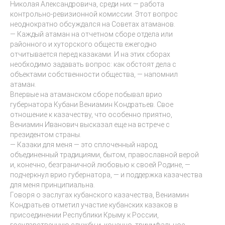
Николая Александровича, среди них — работа
контрольно-ревизионной комиссии. Этот вопрос
неоднократно обсуждался на Советах атаманов.
— Каждый атаман на отчетном сборе отдела или
районного и хуторского обществ ежегодно
отчитывается перед казаками. И на этих сборах
необходимо задавать вопрос: как обстоят дела с
объектами собственности общества, — напомнил
атаман.
Впервые на атаманском сборе побывал врио
губернатора Кубани Вениамин Кондратьев. Свое
отношение к казачеству, что особенно приятно,
Вениамин Иванович высказал еще на встрече с
президентом страны.
— Казаки для меня — это сплоченный народ,
объединенный традициями, бытом, православной верой
и, конечно, безграничной любовью к своей Родине, —
подчеркнул врио губернатора, — и поддержка казачества
для меня принципиальна.
Говоря о заслугах кубанского казачества, Вениамин
Кондратьев отметил участие кубанских казаков в
присоединении Республики Крыму к России,
государственную службу и, конечно, триумфальное