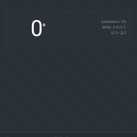
0
влажность: 0%
°
ветер: 0 m/s С
Ш 0 • Д 0