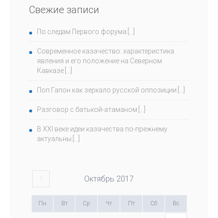
Свежие записи
По следам Первого форума
Современное казачество: характеристика
явления и его положение на Северном
Кавказе
Поп Гапон как зеркало русской оппозиции
Разговор с батькой-атаманом
В ХХI веке идеи казачества по-прежнему
актуальны
Октябрь
2017
Пн
Вт
Ср
Чт
Пт
Сб
Вс