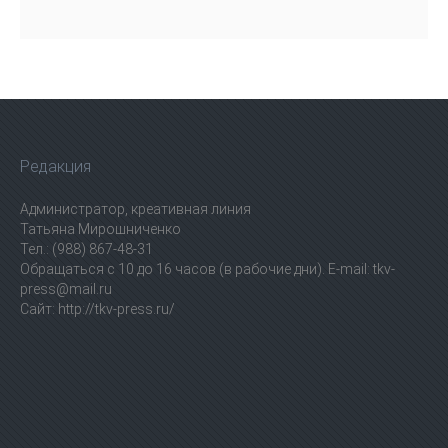
Редакция
Администратор, креативная линия
Татьяна Мирошниченко
Тел.: (988) 867-48-31
Обращаться с 10 до 16 часов (в рабочие дни). E-mail: tkv-
press@mail.ru
Сайт: http://tkv-press.ru/