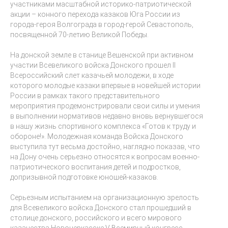
участниками масштабной историко-патриотической
акции – конного перехода казаков Юга России из
города-героя Волгограда в город-герой Севастополь,
посвященной 70-летию Великой Победы.
На донской земле в станице Вешенской при активном
участии Всевеликого войска Донского прошел II
Всероссийский слет казачьей молодежи, в ходе
которого молодые казаки впервые в новейшей истории
России в рамках такого представительного
мероприятия продемонстрировали свои силы и умения
в выполнении нормативов недавно вновь вернувшегося
в нашу жизнь спортивного комплекса «Готов к труду и
обороне!». Молодежная команда Войска Донского
выступила тут весьма достойно, наглядно показав, что
на Дону очень серьезно относятся к вопросам военно-
патриотического воспитания детей и подростков,
допризывной подготовке юношей-казаков.
Серьезным испытанием на организационную зрелость
для Всевеликого войска Донского стал прошедший в
столице донского, российского и всего мирового