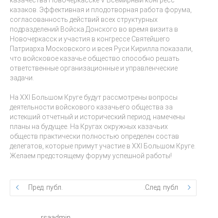
казачества Новочеркасске V Всемирный конгресс
казаков. Эффективная и плодотворная работа форума,
согласованность действий всех структурных
подразделений Войска Донского во время визита в
Новочеркасск и участия в конгрессе Святейшего
Патриарха Московского и всея Руси Кирилла показали,
что войсковое казачье общество способно решать
ответственные организационные и управленческие
задачи.
На XXI Большом Круге будут рассмотрены вопросы
деятельности войскового казачьего общества за
истекший отчетный и исторический период, намечены
планы на будущее. На Кругах окружных казачьих
обществ практически полностью определен состав
делегатов, которые примут участие в XXI Большом Круге.
Желаем предстоящему форуму успешной работы!
Пред. публ.
След. публ.
rsaadmin